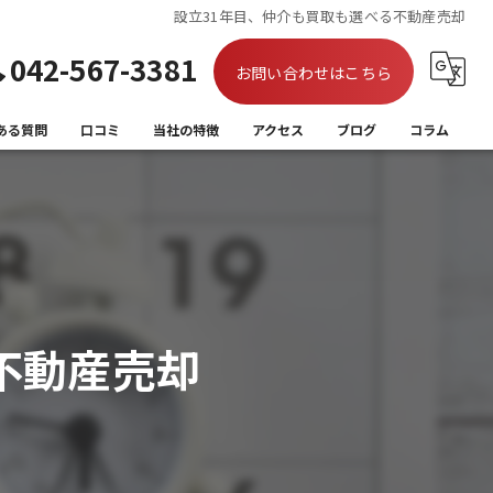
設立31年目、仲介も買取も選べる不動産売却
042-567-3381
お問い合わせはこちら
ある質問
口コミ
当社の特徴
アクセス
ブログ
コラム
買取
相続
離婚
不動産売却
住み替え
空き家