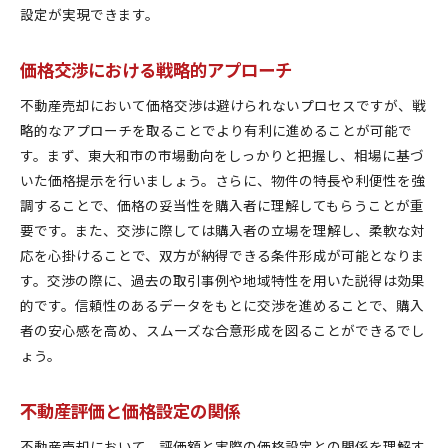
設定が実現できます。
購入希望者の不安を解消するコミュニケーション
買い手の期待を超えるサービスの提供
価格交渉における戦略的アプローチ
実践的なアプローチで東京都東大和市の不動産価値を
不動産売却において価格交渉は避けられないプロセスですが、戦
最大化
略的なアプローチを取ることでより有利に進めることが可能で
効果的なマーケティング戦略の構築
す。まず、東大和市の市場動向をしっかりと把握し、相場に基づ
物件の価値を高めるリノベーションの提案
いた価格提示を行いましょう。さらに、物件の特長や利便性を強
市場価値を高めるためのブランディング
調することで、価格の妥当性を購入者に理解してもらうことが重
顧客満足度向上のためのアフターサービス
要です。また、交渉に際しては購入者の立場を理解し、柔軟な対
応を心掛けることで、双方が納得できる条件形成が可能となりま
価値最大化のためのコスト管理
す。交渉の際に、過去の取引事例や地域特性を用いた説得は効果
投資家向けプレゼンテーションのポイント
的です。信頼性のあるデータをもとに交渉を進めることで、購入
デジタルツールを活用した不動産売却の新しい集客戦
者の安心感を高め、スムーズな合意形成を図ることができるでし
略
ょう。
SNSを活用したプロモーション法
オンラインプラットフォームでの物件掲載
不動産評価と価格設定の関係
バーチャルツアーの活用とその効果
不動産売却において、評価額と実際の価格設定との関係を理解す