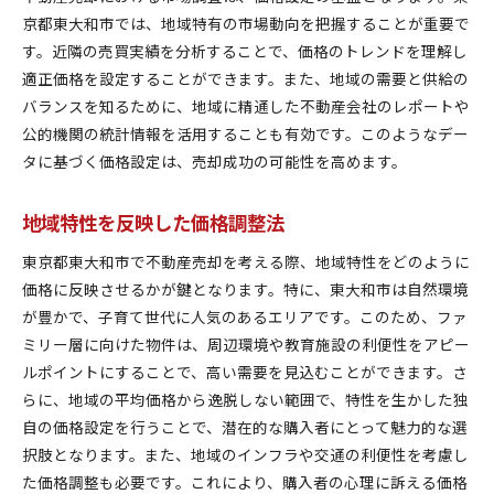
需要増加期における価格設定のメリット
京都東大和市では、地域特有の市場動向を把握することが重要で
不動産市場のトレンド予測
す。近隣の売買実績を分析することで、価格のトレンドを理解し
適正価格を設定することができます。また、地域の需要と供給の
需要動向を把握するためのデータ収集法
バランスを知るために、地域に精通した不動産会社のレポートや
近隣の不動産取引事例を基にした適正価格設定の秘訣
公的機関の統計情報を活用することも有効です。このようなデー
取引事例の収集と分析の方法
タに基づく価格設定は、売却成功の可能性を高めます。
類似物件との比較で見える価格差
最新の取引事例を定期的に更新する重要性
地域特性を反映した価格調整法
地域の特性を反映した価格設定の実例
東京都東大和市で不動産売却を考える際、地域特性をどのように
取引事例から学ぶ交渉のヒント
価格に反映させるかが鍵となります。特に、東大和市は自然環境
市場評価と実際の取引価格のギャップ
が豊かで、子育て世代に人気のあるエリアです。このため、ファ
買い手の心理を理解して不動産売却をスムーズに進め
ミリー層に向けた物件は、周辺環境や教育施設の利便性をアピー
るには
ルポイントにすることで、高い需要を見込むことができます。さ
買い手の心理的要因を分析する
らに、地域の平均価格から逸脱しない範囲で、特性を生かした独
自の価格設定を行うことで、潜在的な購入者にとって魅力的な選
買い手の動機を理解する方法
択肢となります。また、地域のインフラや交通の利便性を考慮し
買い手を惹きつけるためのプレゼンテーション
た価格調整も必要です。これにより、購入者の心理に訴える価格
価格交渉における心理戦略