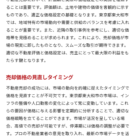
デジタル広告でのターゲティング戦略
ることは重要です。評価額は、土地や建物の価値を客観的に示す
データ分析を活用した顧客管理
ものであり、適正な価格設定の基礎となります。東京都東大和市
AIを使用した価格予測モデルの活用
では、地域特有の市場動向や需要と供給のバランスを考慮に入れ
空き家再利用プランを通じて不動産の価値を高める方
ることが重要です。また、近隣の取引事例を参考にし、適切な価
法
格帯を見極めることが求められます。これにより、売却価格が市
空き家活用のメリットとデメリット
場の現実に即したものとなり、スムーズな取引が期待できます。
適切な不動産評価と価格設定は、売主にとって最大限の利益をも
地域社会とのコラボレーション事例
たらす鍵となります。
空き家を魅力的にするリノベーションアイデア
再利用プランによる地域活性化への貢献
売却価格の見直しタイミング
空き家を投資対象とする際の注意点
不動産売却の成功には、市場の動向を的確に捉えたタイミングで
行政のサポートを活用した空き家再生
価格を見直すことが不可欠です。東京都東大和市の市場は、イン
フラの整備や人口動態の変化によって常に変動しています。これ
らの要因が価格に与える影響を定期的に分析することで、適切な
価格戦略を立てることができます。市場が活況を呈している場
合、高値での売却が可能ですが、停滞期には価格の調整が必要で
す。プロの不動産業者の意見を取り入れ、最新の市場データを活