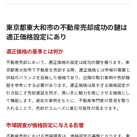
価格交渉における戦略的アプローチ
不動産評価と価格設定の関係
売却価格の見直しタイミング
東京都東大和市の不動産売却成功の鍵は
地域特有の市場動向を理解して不動産売却を有利に進
適正価格設定にあり
める方法
東京都東大和市の人口動態と不動産市場
適正価格の基準とは何か
地域のインフラ整備が市場に与える影響
不動産売却において、適正価格の設定は成功の鍵を握ります。東
都市開発計画とその波及効果
京都東大和市で不動産を売却する際、適正価格とは市場の需要と
地域内の需要セグメントを分析する
供給のバランスを反映した価格であり、近隣の取引事例や売却履
不動産市場の季節変動と対応策
歴を参考にする必要があります。適正価格は高すぎる価格設定が
地域の経済動向が不動産価格に及ぼす影響
引き起こす売却遅延を防ぎ、買い手に魅力を感じさせる価格とし
需要と供給のバランスが不動産売却価格に与える影響
て機能します。過去の事例をもとに、不動産専門家の意見を取り
を探る
入れることで、売却がスムーズに進む可能性が高まります。
需要と供給の基本概念を理解する
過去の取引データから見る需要供給バランス
市場調査が価格設定に与える影響
供給過多時の価格調整法
不動産売却における市場調査は、価格設定の基盤となります。東