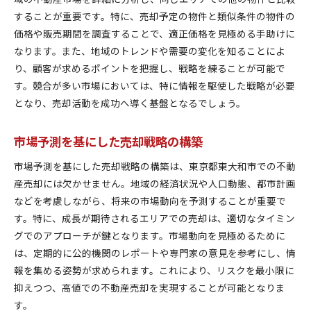
売却プロセスをスムーズに進めるためのポイントまと
することが重要です。特に、売却予定の物件と類似条件の物件の
め
価格や販売期間を調査することで、適正価格を見極める手助けに
初期段階での計画とリサーチの重要性
なります。また、地域のトレンドや需要の変化を知ることによ
り、顧客が求めるポイントを把握し、戦略を練ることが可能で
プロセス全体を通じたストレス軽減法
す。競合が多い市場においては、特に情報を駆使した戦略が必要
売却の各ステップでの注意事項
となり、売却活動を成功へ導く基盤となるでしょう。
専門家によるサポートの活用法
成功事例から学ぶプロセス改善のヒント
市場予測を基にした売却戦略の構築
売却完了までの効率的な進行管理
市場予測を基にした売却戦略の構築は、東京都東大和市での不動
産売却には欠かせません。地域の経済状況や人口動態、都市計画
などを考慮しながら、将来の市場動向を予測することが重要で
す。特に、成長が期待されるエリアでの売却は、適切なタイミン
グでのアプローチが鍵となります。市場動向を見極めるために
は、定期的に公的機関のレポートや専門家の意見を参考にし、情
報を集める姿勢が求められます。これにより、リスクを最小限に
抑えつつ、高値での不動産売却を実現することが可能となりま
す。