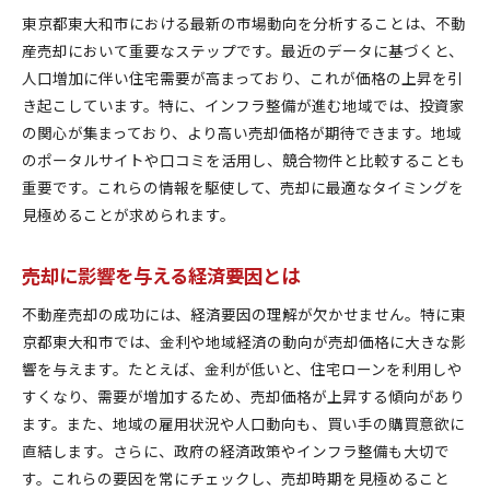
価格交渉を成功させるためのポイント
東京都東大和市における最新の市場動向を分析することは、不動
産売却において重要なステップです。最近のデータに基づくと、
価格調整のタイミングとその効果
人口増加に伴い住宅需要が高まっており、これが価格の上昇を引
信頼できる不動産会社の選び方地域密着のサービスを
き起こしています。特に、インフラ整備が進む地域では、投資家
活用
の関心が集まっており、より高い売却価格が期待できます。地域
評判を確認するための情報収集法
のポータルサイトや口コミを活用し、競合物件と比較することも
地域密着型不動産会社の利点とは
重要です。これらの情報を駆使して、売却に最適なタイミングを
信頼できるエージェントの見極め方
見極めることが求められます。
口コミを活用した不動産会社選び
契約前に確認すべき重要事項
売却に影響を与える経済要因とは
不動産会社との効果的なコミュニケーション
不動産売却の成功には、経済要因の理解が欠かせません。特に東
効果的な広告戦略で不動産売却の成功率をアップ
京都東大和市では、金利や地域経済の動向が売却価格に大きな影
オンライン広告活用の基本
響を与えます。たとえば、金利が低いと、住宅ローンを利用しや
すくなり、需要が増加するため、売却価格が上昇する傾向があり
物件写真と動画の効果的な利用法
ます。また、地域の雇用状況や人口動向も、買い手の購買意欲に
ターゲティング広告で買い手にアピール
直結します。さらに、政府の経済政策やインフラ整備も大切で
SNSを活用したプロモーション戦略
す。これらの要因を常にチェックし、売却時期を見極めること