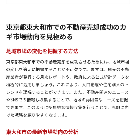
市場動向を活かした売却計画の立て方
競争力を高めるための市場リサーチ
市場予測を基にした売却戦略の構築
東京都東大和市での不動産売却成功のカ
地域のトレンドを活かして不動産売却を有利に進めよ
ギ市場動向を見極める
う
地域特性を最大限に活用する方法
地域市場の変化を把握する方法
トレンドに合わせたプロモーション戦略
東京都東大和市での不動産売却を成功させるためには、地域市場
買い手のニーズに応じた物件の魅せ方
の変化を適切に把握することが不可欠です。まずは、地元の不動
地域の強みを活かした売却ポイント
産業者が発行する月次レポートや、政府による公式統計データを
トレンド分析による価格戦略の策定
積極的に活用しましょう。これにより、人口動態や住宅購入のト
地域イベントとの連携で売却を促進
レンドを理解することができます。また、不動産関連のニュース
適正価格設定の重要性売却を左右するポイント
やSNSでの情報も収集することで、地域の雰囲気やニーズを把握
市場価格と物件の価値を正しく評価
できます。このように多角的な情報収集を行うことで、売却に向
けた戦略を練りやすくなります。
価格設定の基本とその影響
競合物件との比較による価格戦略
東大和市の最新市場動向の分析
適正価格を設定するためのツール活用