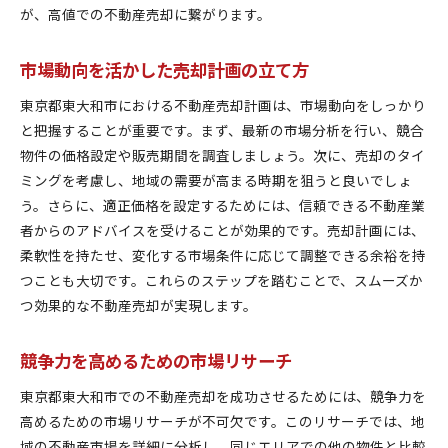
オープンハウスでの効果的なアプローチ
が、高値での不動産売却に繋がります。
広告効果を最大化するための分析と改善
情報収集と計画立案で納得のいく不動産売却を実現
市場動向を活かした売却計画の立て方
売却プロセス全体の流れを把握する
東京都東大和市における不動産売却計画は、市場動向をしっかり
計画立案に役立つリサーチ方法
と把握することが重要です。まず、最新の市場分析を行い、競合
売却計画を成功させるためのチェックリスト
物件の価格設定や販売期間を調査しましょう。次に、売却のタイ
情報収集に役立つリソースの活用法
ミングを考慮し、地域の需要が高まる時期を狙うと良いでしょ
う。さらに、適正価格を設定するためには、信頼できる不動産業
売却日程の設定とスケジュール管理
者からのアドバイスを受けることが効果的です。売却計画には、
計画的なステップでの売却成功事例
柔軟性を持たせ、変化する市場条件に応じて調整できる余裕を持
東京都東大和市の不動産市場動向最新情報をチェック
つことも大切です。これらのステップを踏むことで、スムーズか
最新データを活用した市場分析
つ効果的な不動産売却が実現します。
東大和市の不動産動向の変遷
地域の経済状況が不動産に与える影響
競争力を高めるための市場リサーチ
新しい開発プロジェクトの影響を考察
東京都東大和市での不動産売却を成功させるためには、競争力を
市場動向を反映した売却タイミングの見極め
高めるための市場リサーチが不可欠です。このリサーチでは、地
地価動向から見る将来の市場予測
域の不動産市場を詳細に分析し、同じエリアでの他の物件と比較