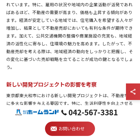
れています。特に、雇用の状況や地域内の企業活動が活発であれ
ばあるほど、不動産の需要が高まり、価格も上昇する傾向があり
ます。経済が安定している地域では、住宅購入を希望する人々が
増加し、結果として不動産売却においても有利な条件が期待でき
ます。加えて、公共交通機関の整備や商業施設の充実も、地域経
済の活性化に寄与し、住環境の魅力を高めます。したがって、不
動産売却を考える際は、地域経済の動向をしっかりと把握し、そ
の変化に基づいた売却戦略を立てることが成功の鍵となるでしょ
う。
新しい開発プロジェクトの影響を考察
東京都東大和市における新しい開発プロジェクトは、不動産市場
に多大な影響を与える要因です。特に、生活利便性を向上させる
042-567-3381
新たな商業施設やインフラの整備は、周辺地域の魅力を増し、住
宅需要を高める結果につながります。例えば、新たな駅の設置や
道路の整備が進むことで、通勤時間が短縮され、住まいとしての
お問い合わせ
魅力が向上します。また、地域の開発計画を定期的にチェックす