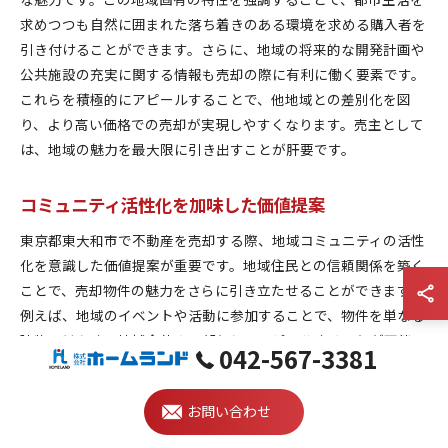
求めつつも自然に囲まれた落ち着きのある環境を求める購入者を
引き付けることができます。さらに、地域の将来的な開発計画や
公共施設の充実に関する情報も売却の際に有利に働く要素です。
これらを積極的にアピールすることで、他地域との差別化を図
り、より高い価格での売却が実現しやすくなります。売主として
は、地域の魅力を最大限に引き出すことが肝要です。
コミュニティ活性化を加味した価値提案
東京都東大和市で不動産を売却する際、地域コミュニティの活性
化を意識した価値提案が重要です。地域住民との信頼関係を築く
ことで、売却物件の魅力をさらに引き立たせることができます。
例えば、地域のイベントや活動に参加することで、物件を単なる
建物ではなく、地域全体の一部としてアピールすることが可能で
042-567-3381
す。特に、地域特有の文化や歴史を理解し、それをプロモーショ
ンに取り入れることで、買い手にとっての付加価値を高められま
お問い合わせ
す。さらに、地方自治体や地域の団体と協力し、地域の活性化プ
ロジェクトに参加することで、物件の価値を高めるだけでなく、