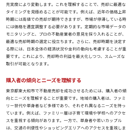
充実度により変動します。これを理解することで、売却に最適な
売却後の生活再建プランの立て方
タイミングを見極めることが可能です。例えば、近年の価格上昇
売却体験者の声から学ぶ成功例
時期には高値での売却が期待できますが、市場が停滞している時
不動産売却の心理的準備と心構え
には価格を適宜調整する必要があります。定期的な市場データの
トラブル回避のためのアドバイス
モニタリングと、プロの不動産業者の意見を採り入れることが、
市場動向と売却タイミングの重要性を理解する
最適な売却時期の選定に役立ちます。さらに、売却時期を決定す
る際には、日本全体の経済状況や金利の動向も考慮することが重
季節ごとの不動産市場動向と売却タイミングの関
要です。これにより、売却時の利益を最大化しつつ、スムーズな
係
取引が可能となります。
東京都東大和市における売却時期の選定基準
価格変動のタイミングを見極める方法
購入者の傾向とニーズを理解する
短期と長期の市場予測をどう活かすか
東京都東大和市で不動産売却を成功させるためには、購入者の傾
売却スケジュールを決める際の重要ポイント
向とニーズを理解することが重要です。地域の購入者は、ファミ
投資家に注目される時期を狙った売却戦略
リー世代や単身者など多様であり、それぞれ異なるニーズを持っ
地域の特性を活かした賢い不動産売却戦略
ています。例えば、ファミリー層は子育て環境や学校へのアクセ
東京都東大和市の住宅地と商業地の特性比較
スを重視する傾向があります。一方で、単身者や若いカップル
周辺地域との違いを活かした売却展開
は、交通の利便性やショッピングエリアへのアクセスを重視しま