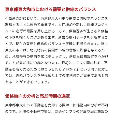
売却までのスケジュールとタスク管理
東京都東大和市における需要と供給のバランス
効果的な物件の見せ方と内覧準備
契約交渉を有利に進めるためのテクニック
不動産売却において、東京都東大和市の需要と供給のバランスを
売買契約の流れと必要な書類
理解することは極めて重要です。人口増加や新しい開発プロジェ
クトの進行が需要を押し上げる一方で、供給過多が生じると価格
東京都東大和市での不動産売却に関する法律の基
の下落を招くリスクがあります。過去の取引データを分析するこ
礎知識
とで、現在の需要と供給のバランスを正確に把握できます。特に
東京都東大和市での不動産売却を有利に進めるコツ
東大和市では、地元特有の要因が市場の需給に影響を与えるた
市場における競争力を高めるための方法
め、地域特有の動向を常にチェックし、適切な価格設定を心がけ
東京都東大和市の不動産価格のベンチマーク設定
ることが売却成功の鍵となります。FAQとしてよく聞かれる「不
効果的な広告とマーケティングの活用
動産を高く売るためにはどうしたらよいか？」という問いに対し
査定価格を最大化するための準備
ては、需給バランスを見極めた上での価格設定が重要であると答
えることができるでしょう。
交渉力を高めるためのコミュニケーション技術
購入者視点での物件魅力の訴求
価格動向の分析と売却時期の選定
売主が知っておくべき不動産売却のポイント
売主としての法的責任と注意点
東京都東大和市で不動産を売却する際は、価格動向の分析が不可
欠です。地域の不動産市場は、交通インフラの発展や周辺施設の
東京都東大和市での売却に関する税制の理解