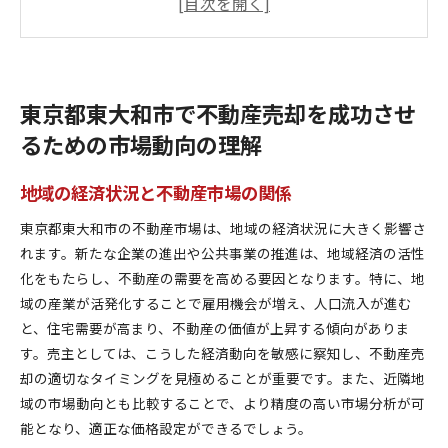
価格動向の分析と売却時期の選定
購入者の傾向とニーズを理解する
東京都東大和市の不動産取引の過去データと未来
予測
東京都東大和市で不動産売却を成功させ
市場調査を元にした売却戦略の立案
るための市場動向の理解
地域特有の要素を活かした不動産価値最大化の方法
地域の魅力を引き出すリノベーション術
地域の経済状況と不動産市場の関係
周辺環境が不動産価値に与える影響
東京都東大和市の不動産市場は、地域の経済状況に大きく影響さ
近隣施設と交通アクセスを活かすアピールポイン
れます。新たな企業の進出や公共事業の推進は、地域経済の活性
ト
化をもたらし、不動産の需要を高める要因となります。特に、地
東京都東大和市の魅力を活かした広告戦略
域の産業が活発化することで雇用機会が増え、人口流入が進む
地域特有の法律や規制をクリアにする方法
と、住宅需要が高まり、不動産の価値が上昇する傾向がありま
地元のイベントを活用したプロモーション
す。売主としては、こうした経済動向を敏感に察知し、不動産売
不動産売却をスムーズに進めるためのステップとプロ
却の適切なタイミングを見極めることが重要です。また、近隣地
セス
域の市場動向とも比較することで、より精度の高い市場分析が可
不動産エージェント選びのポイント
能となり、適正な価格設定ができるでしょう。