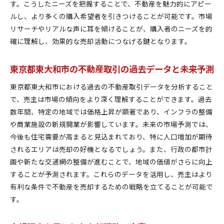
コミュニティ活性化を加味した価値提案
す。こうしたニーズを把握することで、不動産を魅力的にアピー
地域ブランドを高めるための協力方法
ルし、より多くの購入希望者を引きつけることが可能です。市場
リサーチやリアルな声に耳を傾けることが、購入者のニーズを的
購入者ターゲットに応じたマーケット分析
確に理解し、効果的な売却活動につなげる鍵となります。
地元文化を踏まえた販売促進アイデア
成功する不動産売却に向けた準備と心構え
東京都東大和市の不動産取引の過去データと未来予測
売却プロセスの事前学習と準備
東京都東大和市における過去の不動産取引データを分析すること
心身の健康を保つためのメンタルケア
で、売主は市場の傾向をより深く理解することができます。過去
信頼できるサポートチームの構築
数年間、特定の地域では価格上昇が顕著であり、インフラの整備
売却後のライフプランニング
や商業施設の新規開業が影響しています。未来の市場予測では、
不動産売却における決断力の鍛え方
今後も住宅需要が高まると見込まれており、特に人口増加が期待
予期せぬ事態に備えるリスク管理
されるエリアは売却の好機となるでしょう。また、行政の都市計
画や新たな交通網の整備が進むことで、地域の価値がさらに向上
することが予測されます。これらのデータを活用し、売主はより
有利な条件で不動産を売却するための戦略を立てることが可能で
す。