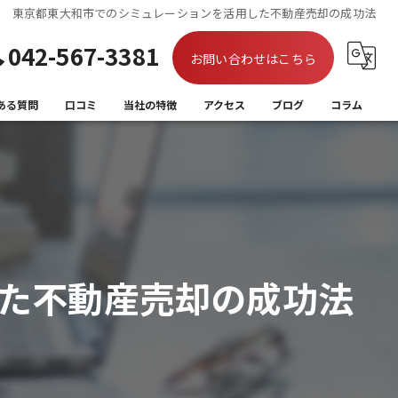
東京都東大和市でのシミュレーションを活用した不動産売却の成功法
042-567-3381
お問い合わせはこちら
ある質問
口コミ
当社の特徴
アクセス
ブログ
コラム
買取
相続
離婚
た不動産売却の成功法
住み替え
空き家