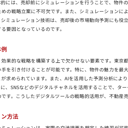
体的には、売却前にシミュレーションを行うことで、物件
データ分析による価格動向の予測とその利用法
ための戦略立案に不可欠です。また、シミュレーションに
東京都東大和市の特性を考えた売却手法のカスタマイズ
、シミュレーション技術は、売却後の市場動向予測にも役
複数チャネルを活用した効果的な売却プロモーション
する要因となっているのです。
産売却プロセスをスムーズにするシミュレーションの重要
シミュレーションで明らかになる交渉ポイントの事前確認
体例
売買手続きのステップを効率化する方法
、効果的な戦略を構築する上で欠かせない要素です。東京
予測される問題点とその解決策のシミュレーション
い手を引き付けることが可能です。特に、物件の魅力を最
売却プロセスの透明性向上に向けたシミュレーション技術
が求められています。また、AIを活用した予測分析によ
時間短縮を図るためのシミュレーション活用法
に、SNSなどのデジタルチャネルを活用することで、タ
実際の売却プロセスにおけるシミュレーションの活用事例
のです。こうしたデジタルツールの戦略的活用が、不動産
都東大和市で不動産売却を成功させるためのリスク管理方
リスクを最小限に抑えるためのシミュレーション活用
ョン方法
不動産売却における主要リスクの特定とその対応策
シミュレーションは、実際の交渉場面を想定した練習が可