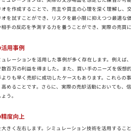
突発的な市場変動に対する事前準備の重要性
リオを作成することで、売主や買主の心理を深く理解し、
契約トラブルを未然に防ぐための対策
リオを試すことができ、リスクを最小限に抑えつつ最適な
や相手の反応を予測する力を養うことができ、実際の売買
シミュレーションで明らかになる潜在的なリスク要因
リスク管理を強化するために知っておくべきポイント
の活用事例
ュレーションで見える不動産売却の潜在的なメリットとデ
シミュレーションがもたらす売却活動の効率化
ミュレーションを活用した事例が多く存在します。例えば
で数百万の利益を得ました。また、買い手のニーズを仮想
デメリットを理解し成功へ導くためのポイント
手よりも早く売却に成功したケースもあります。これらの
不動産価値の最大化に向けたシミュレーション活用法
く高めることです。さらに、実際の売却活動においても、
市場予測誤差を回避するためのシミュレーション戦略
しょう。
メリットを活かした売却活動の最適化
デメリットが生じた場合の対処法と改善策
の精度向上
的な不動産売却を実現するためのシミュレーション活用法
を大きく左右します。シミュレーション技術を活用するこ
売却戦略を強化するためのシミュレーションのステップ