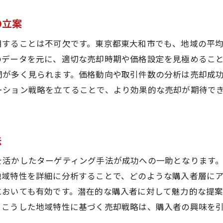
する不動産売却のために必要なシミュレーションのステッ
初期準備から実行までのシミュレーションステップ
の立案
目標設定に向けたシミュレーションの活用
用することは不可欠です。東京都東大和市でも、地域の平
売却プロセスにおけるシミュレーションの確認ポイント
データを元に、適切な売却時期や価格設定を見極めること
シミュレーション結果の分析と売却戦略の修正
問が多く見られます。価格動向や取引件数の分析は売却成
成功に導くためのシミュレーションの最適化
ーション戦略を立てることで、より効果的な売却が期待で
不動産売却成功のためのシミュレーション事例
法
を活かしたターゲティング手法が成功への一助となります
地域特性を詳細に分析することで、どのような購入者層にア
においても有効です。潜在的な購入者に対して魅力的な提
。こうした地域特性に基づく売却戦略は、購入者の興味を