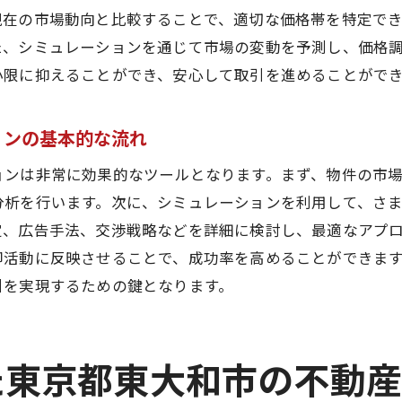
現在の市場動向と比較することで、適切な価格帯を特定で
効率的な交渉戦略を構築するためのシミュレーション活用
た、シミュレーションを通じて市場の変動を予測し、価格
シミュレーションを通じて得られる市場の洞察
小限に抑えることができ、安心して取引を進めることがで
売却活動におけるシミュレーションの役割
不動産売却の戦略的目標達成に向けたシミュレーション
ョンの基本的な流れ
データ駆動型の売却戦略を支えるシミュレーション技術
ョンは非常に効果的なツールとなります。まず、物件の市
データを最大限に活用した不動産売却の成功事例
分析を行います。次に、シミュレーションを利用して、さ
データ分析に基づいた成功事例の紹介
定、広告手法、交渉戦略などを詳細に検討し、最適なアプ
市場データを活用した価格設定の成功要因
却活動に反映させることで、成功率を高めることができま
地域特性に応じたデータ駆動型売却戦略
引を実現するための鍵となります。
市場データを活かした売却プロセスの最適化
成功事例から学ぶデータ活用のポイント
た東京都東大和市の不動
市場データを最大限に活用するためのツールと技術