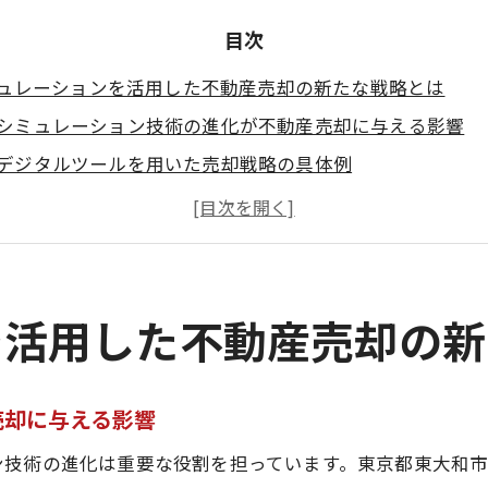
目次
ュレーションを活用した不動産売却の新たな戦略とは
シミュレーション技術の進化が不動産売却に与える影響
デジタルツールを用いた売却戦略の具体例
仮想環境での売買交渉のシミュレーション方法
不動産売却におけるシミュレーションの活用事例
シミュレーションを利用した価格設定の精度向上
不動産売却戦略のためのシミュレーションの基本的な流れ
を活用した不動産売却の新
動向を踏まえた東京都東大和市の不動産売却のコツ
最新の市場データを使用した売却戦略の立案
売却に与える影響
地域特性を活かしたターゲティング手法
ン技術の進化は重要な役割を担っています。東京都東大和
季節ごとの市場動向を考慮した売却タイミング