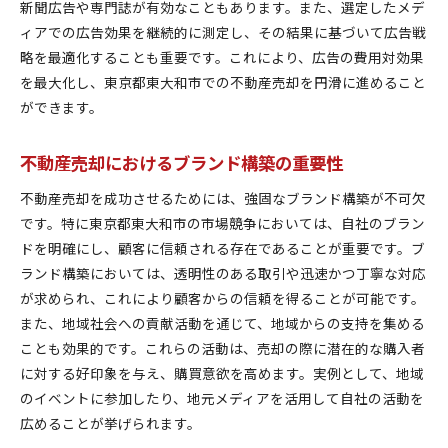
新聞広告や専門誌が有効なこともあります。また、選定したメデ
不確実性に備えた広告シナリオプランニング
ィアでの広告効果を継続的に測定し、その結果に基づいて広告戦
市場動向を反映した広告メッセージの適応
略を最適化することも重要です。これにより、広告の費用対効果
東京都東大和市での売却を有利に進めるための具体的
を最大化し、東京都東大和市での不動産売却を円滑に進めること
広告手法
ができます。
地元の強みを活かした広告展開
効果的な写真・ビジュアルの活用
不動産売却におけるブランド構築の重要性
購入者の興味を引く広告ストーリーテリング
不動産売却を成功させるためには、強固なブランド構築が不可欠
地域コミュニティとの協力を通じた広告展開
です。特に東京都東大和市の市場競争においては、自社のブラン
フィードバックを活用した広告改善策
ドを明確にし、顧客に信頼される存在であることが重要です。ブ
広告の成功を支えるデザインとコピーライティン
ランド構築においては、透明性のある取引や迅速かつ丁寧な対応
グ
が求められ、これにより顧客からの信頼を得ることが可能です。
また、地域社会への貢献活動を通じて、地域からの支持を集める
ことも効果的です。これらの活動は、売却の際に潜在的な購入者
に対する好印象を与え、購買意欲を高めます。実例として、地域
のイベントに参加したり、地元メディアを活用して自社の活動を
広めることが挙げられます。