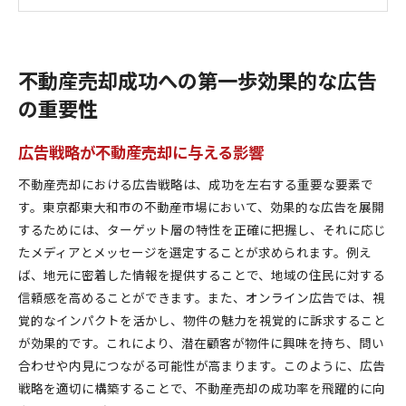
不動産売却におけるブランド構築の重要性
広告におけるメッセージの統一と差別化
市場動向を活用した広告戦略で東京都東大和市の売却
不動産売却成功への第一歩効果的な広告
活動を加速
の重要性
最新の市場データを活用した広告戦略
地域特性を踏まえたターゲティング手法
広告戦略が不動産売却に与える影響
市場トレンドを反映した広告内容の構築
不動産売却における広告戦略は、成功を左右する重要な要素で
競合分析に基づく広告戦術の策定
す。東京都東大和市の不動産市場において、効果的な広告を展開
市場動向を先読みした広告スケジュールの設定
するためには、ターゲット層の特性を正確に把握し、それに応じ
デジタルツールの活用による市場分析
たメディアとメッセージを選定することが求められます。例え
最新広告手法で魅力的にアピール不動産売却の新たな
ば、地元に密着した情報を提供することで、地域の住民に対する
可能性
信頼感を高めることができます。また、オンライン広告では、視
動画広告を活用したインパクトある訴求
覚的なインパクトを活かし、物件の魅力を視覚的に訴求すること
が効果的です。これにより、潜在顧客が物件に興味を持ち、問い
SNSを駆使した広範なリーチの実現
合わせや内見につながる可能性が高まります。このように、広告
インフルエンサーとのコラボレーションの効果
戦略を適切に構築することで、不動産売却の成功率を飛躍的に向
バーチャルツアーで物件の魅力を伝える