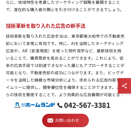
らに、地域特性を考慮したマーケティング戦略を展開すること
で、潜在的な購入者の関心を引き付けることができるでしょう。
技術革新を取り入れた広告の新手法
技術革新を取り入れた広告手法は、東京都東大和市での不動産売
却において非常に有効です。特に、AIを活用したターゲティング
広告や、AR（拡張現実）を使った物件見学など、最新技術を用
いることで、購買意欲を高めることができます。これにより、従
来の広告手段では到達できなかった層にもアプローチすることが
可能となり、不動産売却の成功につながります。また、ビッグデ
ータを活用した精緻な市場分析により、求められる広告内容をタ
イムリーに提供し、競争優位性を確保することができます。これ
らの技術を駆使することで、より効果的な広告展開が可能とな
り、売却活動を効率良く進めることができるでしょう。
042-567-3381
迅速な市場分析による広告調整の重要性
お問い合わせ
東京都東大和市での不動産売却を成功させるためには、市場の変