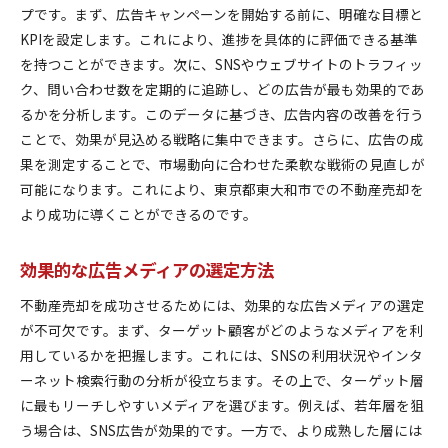
プです。まず、広告キャンペーンを開始する前に、明確な目標と
見込み客を引きつける誘導の工夫
KPIを設定します。これにより、進捗を具体的に評価できる基準
広告予算の最適配分によるコスト効率化
を持つことができます。次に、SNSやウェブサイトのトラフィッ
利益最大化を目指す東京都東大和市の不動産広告活用
ク、問い合わせ数を定期的に追跡し、どの広告が最も効果的であ
法
るかを分析します。このデータに基づき、広告内容の改善を行う
ことで、効果が見込める戦略に集中できます。さらに、広告の成
売上増加を狙う広告施策の実例
果を測定することで、市場動向に合わせた柔軟な戦術の見直しが
広告を通じた顧客リテンションの強化
可能になります。これにより、東京都東大和市での不動産売却を
費用対効果を重視した広告運用のポイント
より成功に導くことができるのです。
収益性を高めるための広告効果検証
広告によるブランディングの深化
効果的な広告メディアの選定方法
ターゲット市場の拡大に向けた広告戦略
不動産売却を成功させるためには、効果的な広告メディアの選定
不動産市場の変化に対応する最新の広告戦術解説
が不可欠です。まず、ターゲット顧客がどのようなメディアを利
市場の変化に柔軟に対応する広告アプローチ
用しているかを把握します。これには、SNSの利用状況やインタ
技術革新を取り入れた広告の新手法
ーネット検索行動の分析が役立ちます。その上で、ターゲット層
迅速な市場分析による広告調整の重要性
に最もリーチしやすいメディアを選びます。例えば、若年層を狙
データドリブンな広告戦略とは
う場合は、SNS広告が効果的です。一方で、より成熟した層には