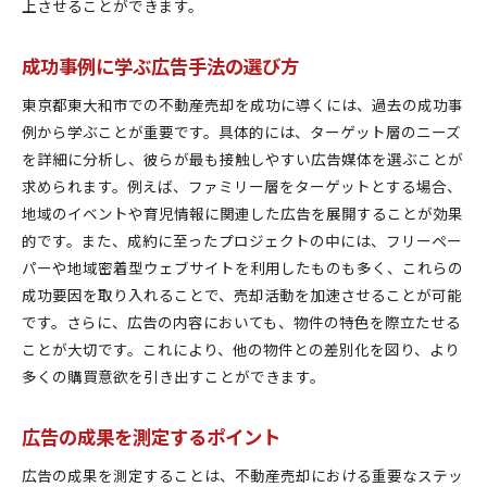
上させることができます。
デジタル広告におけるパーソナライゼーションの
技法
成功事例に学ぶ広告手法の選び方
AIを活用した広告ターゲティングの最適化
東京都東大和市での不動産売却を成功に導くには、過去の成功事
ターゲット顧客に響く東京都東大和市における広告の
例から学ぶことが重要です。具体的には、ターゲット層のニーズ
ポイント
を詳細に分析し、彼らが最も接触しやすい広告媒体を選ぶことが
地域特化型のメッセージ作成法
求められます。例えば、ファミリー層をターゲットとする場合、
顧客心理を理解した広告の構築
地域のイベントや育児情報に関連した広告を展開することが効果
ターゲット層に訴求する広告媒体の選択
的です。また、成約に至ったプロジェクトの中には、フリーペー
顧客のニーズに応える広告ストーリーの作成
パーや地域密着型ウェブサイトを利用したものも多く、これらの
成功要因を取り入れることで、売却活動を加速させることが可能
広告で強調すべき地域の魅力
です。さらに、広告の内容においても、物件の特色を際立たせる
購入意欲を高めるための広告演出
ことが大切です。これにより、他の物件との差別化を図り、より
不動産売却をスムーズに進めるための広告戦略とは
多くの購買意欲を引き出すことができます。
広告キャンペーンの効果的なプランニング
クロスメディア戦略で多角的にアプローチ
広告の成果を測定するポイント
タイムリーな広告配信で市場の動きに対応
広告の成果を測定することは、不動産売却における重要なステッ
広告効果を高めるクリエイティブの開発