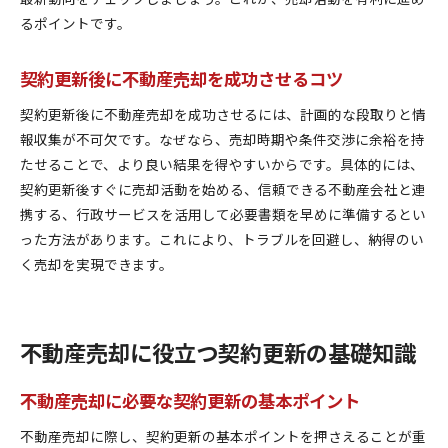
るポイントです。
東京都東大和市で安心できる契約更新の進め方
契約更新と売却を同時進行する際のポイント
契約更新後に不動産売却を成功させるコツ
不動産売却の効率アップに役立つ最新知識
契約更新時の情報収集法で売却を有利に
契約更新後に不動産売却を成功させるには、計画的な段取りと情
報収集が不可欠です。なぜなら、売却時期や条件交渉に余裕を持
東京都東大和市の行政サービス活用術
たせることで、より良い結果を得やすいからです。具体的には、
東京都東大和市で快適な住み替えを実現する秘訣
契約更新後すぐに売却活動を始める、信頼できる不動産会社と連
不動産売却後の住み替えで知るべき契約更新対策
携する、行政サービスを活用して必要書類を早めに準備するとい
東京都東大和市で快適な新生活を始める準備
った方法があります。これにより、トラブルを回避し、納得のい
契約更新と売却を活かした住み替えプランの立て
く売却を実現できます。
方
不動産売却で後悔しない住み替えのコツ
東京都東大和市の地域特性で住み替えをスムーズ
不動産売却に役立つ契約更新の基礎知識
に
契約更新と不動産売却で理想の住み替えを実現
不動産売却に必要な契約更新の基本ポイント
不動産売却に際し、契約更新の基本ポイントを押さえることが重