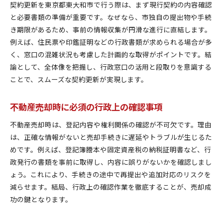
契約更新を東京都東大和市で行う際は、まず現行契約の内容確認
と必要書類の準備が重要です。なぜなら、市独自の提出物や手続
き期限があるため、事前の情報収集が円滑な進行に直結します。
例えば、住民票や印鑑証明などの行政書類が求められる場合が多
く、窓口の混雑状況も考慮した計画的な取得がポイントです。結
論として、全体像を把握し、行政窓口の活用と段取りを意識する
ことで、スムーズな契約更新が実現します。
不動産売却時に必須の行政上の確認事項
不動産売却時は、登記内容や権利関係の確認が不可欠です。理由
は、正確な情報がないと売却手続きに遅延やトラブルが生じるた
めです。例えば、登記簿謄本や固定資産税の納税証明書など、行
政発行の書類を事前に取得し、内容に誤りがないかを確認しまし
ょう。これにより、手続きの途中で再提出や追加対応のリスクを
減らせます。結局、行政上の確認作業を徹底することが、売却成
功の鍵となります。