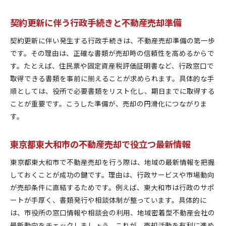
契約更新時に必要な行政手続きの全体像
不動産売却時に必須の行政上の確認事項
契約更新に伴う行政手続きと不動産売却準備
東京都東大和市で契約更新を円滑に進める方法
契約更新に伴い発生する行政手続きは、不動産売却準備の第一歩
行政サービスを活用した不動産売却のコツ
です。その理由は、正確な書類が売却時の信頼性を高めるからで
契約更新と不動産売却で役立つ窓口情報
す。たとえば、住民票や固定資産税評価証明書など、行政窓口で
取得できる書類を事前に揃えることが求められます。具体的な手
東京都東大和市の行政手続きで失敗しない方法
順としては、役所で必要書類をリスト化し、期日までに取得する
不動産売却を進めるなら比較検討のコツも重要
ことが重要です。こうした準備が、売却の円滑化につながりま
東京都東大和市で比較検討したい不動産売却の選
す。
択肢
契約更新と不動産売却の費用や流れを徹底比較
東京都東大和市の不動産売却で役立つ最新情報
不動産売却で迷わない比較検討の具体的な方法
東京都東大和市で不動産売却を行う際は、地域の最新情報を把握
契約更新と売却の判断基準を整理してみよう
しておくことが成功の鍵です。理由は、行政サービスや市場動向
東京都東大和市で役立つ比較検討の最新情報
が売却条件に直結するためです。例えば、東大和市は行政のサポ
不動産売却と契約更新の優先順位を見極める
ートが手厚く、書類発行や相談体制が整っています。具体的に
安心して進める契約更新と売却の効率的な方法
は、市役所の窓口情報や相談会の利用、地域密着型不動産会社の
不動産売却と契約更新を効率化する手順を紹介
最新動向をチェックしましょう。これが、売却活動を有利に進め