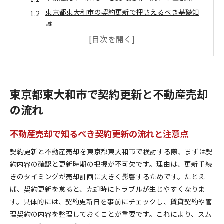
東京都東大和市の契約更新で押さえるべき基礎知
識
不動産売却を見据えた手続きの進め方を解説
契約更新に伴う行政手続きと不動産売却準備
東京都東大和市の不動産売却で役立つ最新情報
契約更新後に不動産売却を成功させるコツ
東京都東大和市で契約更新と不動産売却
不動産売却に役立つ契約更新の基礎知識
の流れ
不動産売却に必要な契約更新の基本ポイント
東京都東大和市で失敗しない契約更新の流れ
不動産売却で知るべき契約更新の流れと注意点
契約更新が不動産売却に与える影響を整理
契約更新と不動産売却を東京都東大和市で検討する際、まずは契
不動産売却を有利に進める契約更新のヒント
約内容の確認と更新時期の把握が不可欠です。理由は、更新手続
契約更新時に押さえるべき行政サービス活用
きのタイミングが売却計画に大きく影響するためです。たとえ
東京都東大和市で安心の契約更新と売却方法
ば、契約更新を怠ると、売却時にトラブルが生じやすくなりま
契約更新に迷ったら押さえたい東京都東大和市の注意
す。具体的には、契約更新日を事前にチェックし、賃貸契約や管
点
理契約の内容を整理しておくことが重要です。これにより、スム