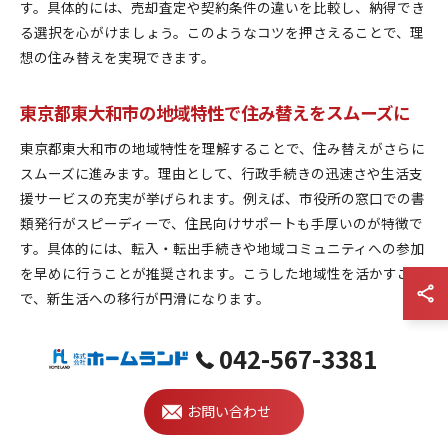
す。具体的には、売却査定や契約条件の違いを比較し、納得でき
る選択を心がけましょう。このようなコツを押さえることで、理
想の住み替えを実現できます。
東京都東大和市の地域特性で住み替えをスムーズに
東京都東大和市の地域特性を理解することで、住み替えがさらに
スムーズに進みます。理由として、行政手続きの迅速さや生活支
援サービスの充実が挙げられます。例えば、市役所の窓口での書
類発行がスピーディーで、住民向けサポートも手厚いのが特徴で
す。具体的には、転入・転出手続きや地域コミュニティへの参加
を早めに行うことが推奨されます。こうした地域性を活かすこと
で、新生活への移行が円滑になります。
契約更新と不動産売却で理想の住み替えを実現
042-567-3381
契約更新と不動産売却を上手に組み合わせることで、理想の住み
お問い合わせ
替えが実現します。なぜなら、双方の手続きやタイミングを調整
することで、ストレスや余計な費用を最小限に抑えられるからで