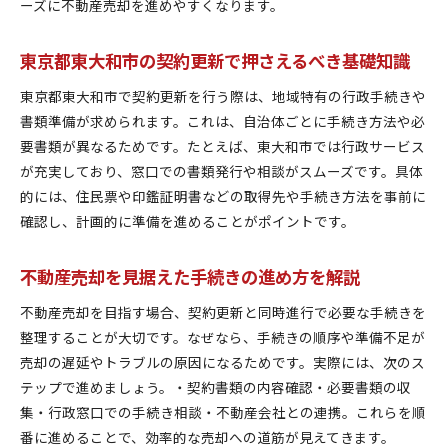
契約更新と不動産売却の注意点を徹底解説
ーズに不動産売却を進めやすくなります。
東京都東大和市で多い契約更新のトラブル対策
東京都東大和市の契約更新で押さえるべき基礎知識
不動産売却を進める際の契約更新の落とし穴
契約更新時に知りたい地域特有の確認事項
東京都東大和市で契約更新を行う際は、地域特有の行政手続きや
不動産売却と契約更新の安心ポイントまとめ
書類準備が求められます。これは、自治体ごとに手続き方法や必
要書類が異なるためです。たとえば、東大和市では行政サービス
東京都東大和市の契約更新で役立つ豆知識
が充実しており、窓口での書類発行や相談がスムーズです。具体
地域特性を活かした不動産売却のポイント解説
的には、住民票や印鑑証明書などの取得先や手続き方法を事前に
東京都東大和市の地域特性が不動産売却に与える
確認し、計画的に準備を進めることがポイントです。
影響
契約更新と不動産売却の地域事情を押さえる
不動産売却を見据えた手続きの進め方を解説
不動産売却で活かせる東京都東大和市の生活情報
不動産売却を目指す場合、契約更新と同時進行で必要な手続きを
契約更新と地域特性を踏まえた売却戦略
整理することが大切です。なぜなら、手続きの順序や準備不足が
不動産売却で注目したい地域の行政サービス
売却の遅延やトラブルの原因になるためです。実際には、次のス
東京都東大和市の地域情報が売却成功の鍵
テップで進めましょう。・契約書類の内容確認・必要書類の収
東京都東大和市の契約更新で知っておくべき行政手続
集・行政窓口での手続き相談・不動産会社との連携。これらを順
き
番に進めることで、効率的な売却への道筋が見えてきます。