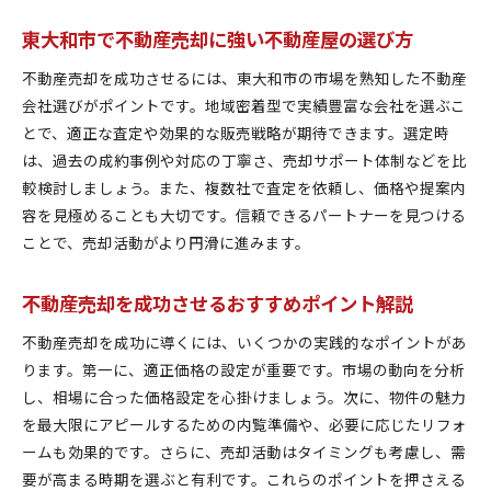
不動産人気が売却価格に及ぼす実態を検証
東大和市で不動産売却に強い不動産屋の選び方
口コミやレビューを活用した売却準備のコツ
不動産売却を成功させるには、東大和市の市場を熟知した不動産
東大和市で選ばれる不動産売却の進め方ガイド
会社選びがポイントです。地域密着型で実績豊富な会社を選ぶこ
不動産売却なら東大和市市場の動向をチェック
とで、適正な査定や効果的な販売戦略が期待できます。選定時
東大和市の不動産人気動向を売却計画に活かす
は、過去の成約事例や対応の丁寧さ、売却サポート体制などを比
市場の売却動向から見るおすすめ売却時期
較検討しましょう。また、複数社で査定を依頼し、価格や提案内
不動産屋の比較ポイントと選び方のコツ
容を見極めることも大切です。信頼できるパートナーを見つける
賃貸市場との関係性が売却戦略を左右する理由
ことで、売却活動がより円滑に進みます。
不動産人気が変動する要因と売却への影響
不動産売却を成功させるおすすめポイント解説
評判の良い不動産屋で売却をスムーズに進める
人気の不動産売却を目指す東大和市のポイント
不動産売却を成功に導くには、いくつかの実践的なポイントがあ
東大和市の不動産人気が売却成功に繋がる理由
ります。第一に、適正価格の設定が重要です。市場の動向を分析
し、相場に合った価格設定を心掛けましょう。次に、物件の魅力
不動産屋の選び方で売却結果が変わるポイント
を最大限にアピールするための内覧準備や、必要に応じたリフォ
賃貸需要を意識した不動産売却戦略の立て方
ームも効果的です。さらに、売却活動はタイミングも考慮し、需
おすすめの売却準備と人気動向を徹底解説
要が高まる時期を選ぶと有利です。これらのポイントを押さえる