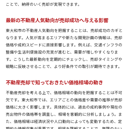
売却価格の決め方に不動産人気を取り入れる方法
ことで、納得のいく売却が実現できます。
不動産売却で参考にしたい口コミ活用術
東大和市の不動産売却戦略を徹底解説
最新の不動産人気動向が売却成功へ与える影響
不動産人気が高まる今売却を検討すべき理由
東大和市の不動産人気動向を把握することは、売却成功のカギと
東大和市で不動産屋を選ぶ際の見極めポイント
なります。人気が高まるエリアや新たな開発計画の情報は、売却
売却成功の秘訣は賃貸市場とのバランスにあり
価格や成約スピードに直接影響します。例えば、交通インフラの
不動産売却の準備で押さえるべき人気動向
整備や生活利便施設の充実が進むと、需要が増しやすくなりま
す。こうした最新動向を定期的にチェックし、売却タイミングや
口コミや評判情報を活かした戦略的売却方法
戦略に反映させることで、より好条件での取引が期待できます。
おすすめ売却戦略で理想の結果を目指す
不動産売却を考えるなら東大和市の今に注目
不動産売却で知っておきたい価格相場の動き
東京都東大和市の不動産人気を売却活動に活用
不動産売却を考える上で、価格相場の動向を把握することは不可
不動産屋選びのコツとおすすめ比較ポイント
欠です。東大和市では、エリアごとの価格差や需要の推移が売却
賃貸需要と売却時期の関係を知ることが重要
価格に大きく影響します。具体的には、過去の成約事例や現在の
人気動向を活かした不動産売却の準備方法
売出物件の価格帯を調査し、相場を客観的に分析しましょう。ま
不動産売却に役立つ口コミや評判の集め方
た、価格相場は経済状況や人口動向によっても変動するため、定
売却計画で失敗しないためのチェックリスト
期的な情報収集が重要です。相場を理解することで、無理のない