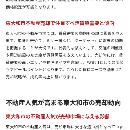
最新動向から探る東大和市不動産売却の魅力
価格設定が可能となります。
不動産人気の最新動向が売却に与えるメリット
東大和市不動産売却で注目すべき賃貸需要と傾向
東大和市で注目の不動産屋おすすめ活用術
賃貸需要の変化と不動産売却の成功法則
東大和市の不動産市場では、賃貸需要の動向も売却に影響を与え
不動産売却で高評価を得るための準備ポイント
ます。単身世帯やファミリー層など、ターゲット別に需要の傾向
口コミやランキングを活用した売却戦略の立て方
を把握することが大切です。代表的な傾向として、交通の利便性
や周辺施設の充実度が賃貸需要を支えています。売却時には、賃
東大和市の不動産売却なら今がチャンスな理由
貸需要の高いエリアや物件タイプを意識し、投資用としての価値
もアピールポイントとなります。こうした賃貸ニーズを踏まえた
売却戦略が、成約率向上に繋がります。
不動産人気が高まる東大和市の売却動向
東大和市の不動産人気が売却市場に与える影響
東大和市の不動産人気は、売却市場に大きな追い風となっていま