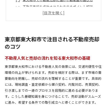
不動産売却を成功させるおすすめポイント解説
最新の不動産人気動向が売却成功へ与える影響
不動産売却で知っておきたい価格相場の動き
東大和市不動産売却で注目すべき賃貸需要と傾向
不動産人気が高まる東大和市の売却動向
東京都東大和市で注目される不動産売却
東大和市の不動産人気が売却市場に与える影響
のコツ
不動産売却時に押さえたい賃貸需要の変化とは
東大和市のおすすめ不動産屋選びの重要ポイント
不動産人気と売却の流れを知る東大和市の基礎
不動産人気の高まりと売却価格の関係性を解説
東京都東大和市における不動産人気の背景には、交通利便性や住
不動産売却時に役立つ口コミや評判の活用術
環境の向上が挙げられます。売却を検討する際は、まず市場の需
売却市場で注目される不動産人気エリアの特徴
要動向を把握し、売却の流れを理解することが重要です。具体的
東大和市で不動産売却を成功させる秘訣
には、現地調査・査定依頼から媒介契約、内覧対応、売買契約、
不動産売却の成功には人気動向の把握が不可欠
引き渡しまでの一連のプロセスを段階的に進める必要がありま
す。こうした基礎知識を身につけることで、売却活動がスムーズ
東大和市で高評価の不動産屋活用術を解説
に進み、希望する条件での取引成立へと導くことができます。
賃貸需要と売却戦略の関係を知ることの重要性