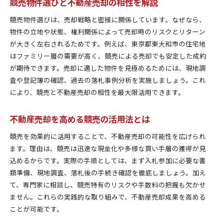
競売物件選びと不動産売却の相性を解説
競売利用時の不動産売却トラブル回避術
競売物件選びは、売却戦略と密接に関係しています。なぜなら、
不動産売却と競売でよくある注意点整理
物件の立地や状態、権利関係によって売却時のリスクとリターン
競売を通じて安全に不動産売却する方法
が大きく左右されるためです。例えば、東京都東大和市の住宅地
資産運用に役立つ競売市場の最新動向
はファミリー層の需要が高く、競売による売却でも安定した成約
不動産売却に生かす競売市場の最新情報
が期待できます。売却に適した物件を見極めるためには、現地調
競売市場の動向と不動産売却の関係性
査や登記簿の確認、過去の落札事例分析を実施しましょう。これ
不動産売却の成功に導く競売市場の分析
により、競売と不動産売却の相性を最大限活用できます。
資産運用を有利にする競売動向のポイント
不動産売却を高める競売の活用法とは
競売市場から学ぶ不動産売却のヒント
競売と不動産売却で資産運用を最適化
競売を効果的に活用することで、不動産売却の可能性を広げられ
東大和市で競売を選ぶメリットとリスク
ます。理由は、競売は迅速な現金化や多様な買い手層の獲得が見
込めるからです。実際の手順としては、まず入札参加に必要な書
競売活用による不動産売却の利点を解説
類準備、現地調査、落札後の手続き確認を徹底しましょう。加え
不動産売却で知っておきたい競売のリスク
て、専門家に相談し、競売特有のリスクや手数料の把握も欠かせ
競売による不動産売却で得られるメリット
ません。これらの実践的な取り組みで、不動産売却成果を高める
競売選択時の不動産売却リスク対策法
ことが可能です。