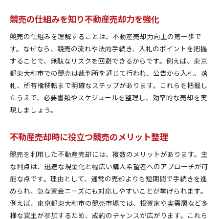
不動産売却と競売のバランスを考えた選択
競売の特徴を理解し不動産売却に生かす
競売の仕組みを知り不動産売却力を強化
競売を通じた効率的な資産形成のコツ
競売の仕組みを理解することは、不動産売却力向上の第一歩で
競売を活用した不動産売却で資産効率化
す。なぜなら、競売の流れや法的手続き、入札のポイントを把握
不動産売却と競売で資産形成を加速する秘訣
することで、無駄なリスクを回避できるからです。例えば、東京
競売物件選びで不動産売却利益を最大化
都東大和市での競売は裁判所を通じて行われ、公告から入札、落
札、所有権移転まで明確なステップがあります。これらを把握し
効率的な資産形成に欠かせない不動産売却法
たうえで、必要書類やスケジュールを整理し、効率的な売却を実
競売による不動産売却で資産を守る方法
現しましょう。
不動産売却と競売活用の賢い資産形成術
競売物件で得られる不動産売却の魅力
不動産売却時に役立つ競売のメリット整理
競売物件を使った不動産売却の魅力解説
競売を利用した不動産売却には、複数のメリットがあります。主
不動産売却を支える競売の隠れた利点
な利点は、迅速な現金化と幅広い購入希望者へのアプローチが可
競売で不動産売却収益を高める実践ポイント
能な点です。理由として、通常の売却よりも短期間で手続きを進
不動産売却の魅力が増す競売物件の特徴
められ、急な資金ニーズにも対応しやすいことが挙げられます。
競売活用で不動産売却の選択肢が広がる理由
例えば、東京都東大和市の競売市場では、投資家や実需層など多
不動産売却と競売の相乗効果に迫る
様な買主が参加するため、成約のチャンスが広がります。これら