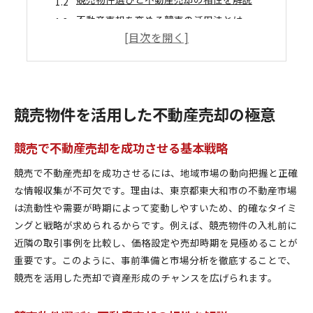
不動産売却を高める競売の活用法とは
競売の仕組みを知り不動産売却力を強化
不動産売却時に役立つ競売のメリット整理
競売による不動産売却で資産形成を加速
東京都東大和市で資産形成を目指す方法
競売物件を活用した不動産売却の極意
東大和市の競売活用で不動産売却を強化
資産形成に役立つ不動産売却のコツを紹介
競売で不動産売却を成功させる基本戦略
不動産売却と競売が資産形成に与える影響
競売で不動産売却を成功させるには、地域市場の動向把握と正確
競売物件を生かした資産形成の進め方
な情報収集が不可欠です。理由は、東京都東大和市の不動産市場
東大和市での不動産売却を資産運用に活用
は流動性や需要が時期によって変動しやすいため、的確なタイミ
競売を活用した資産形成の現実的アプローチ
ングと戦略が求められるからです。例えば、競売物件の入札前に
近隣の取引事例を比較し、価格設定や売却時期を見極めることが
不動産売却に競売を利用する際の注意点
重要です。このように、事前準備と市場分析を徹底することで、
競売を使った不動産売却のリスクを把握
競売を活用した売却で資産形成のチャンスを広げられます。
不動産売却時に競売で失敗しないポイント
競売と不動産売却の注意点をしっかり確認