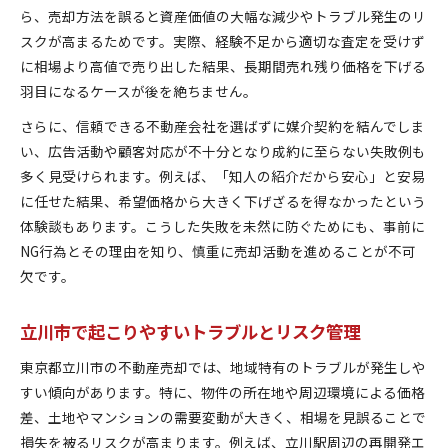
ら、売却方法を誤ると資産価値の大幅な減少やトラブル発生のリ
スクが高まるためです。実際、経験不足から適切な査定を受けず
に相場より高値で売り出した結果、長期間売れ残り価格を下げる
羽目になるケースが後を絶ちません。
さらに、信頼できる不動産会社を選ばずに媒介契約を結んでしま
い、広告活動や顧客対応が不十分となり成約に至らない失敗例も
多く見受けられます。例えば、「知人の紹介だから安心」と安易
に任せた結果、希望価格から大きく下げざるを得なかったという
体験談もあります。こうした失敗を未然に防ぐためにも、事前に
NG行為とその理由を知り、慎重に売却活動を進めることが不可
欠です。
立川市で起こりやすいトラブルとリスク管理
東京都立川市の不動産売却では、地域特有のトラブルが発生しや
すい傾向があります。特に、物件の所在地や周辺環境による価格
差、土地やマンションの需要変動が大きく、相場を見誤ることで
損失を被るリスクが高まります。例えば、立川駅周辺の再開発エ