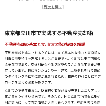
売却方法選びで注意すべきポイントを紹介
不動産売却に強い業者選びの基準を知ろう
立川市での不動産売却に必要な準備とは
不動産売却の第一歩を立川市で解説
不動産売却の事前準備と必要書類を整理
東京都立川市で実践する不動産売却術
立川市で最初にやるべき査定依頼の方法
売却活動開始前の市場調査と動向の把握
不動産売却の基本と立川市市場の特徴を解説
不動産売却計画の立て方と注意点を理解
不動産売却を成功させるためには、まず基本的な流れと東京都立
立川市で信頼できる相談先の見極め方
川市の市場特性を理解することが重要です。立川市は東京西部の
売却成功へ導く東京都立川市の手順集
主要都市であり、交通利便性や生活環境の良さから住宅需要が安
不動産売却の流れを立川市で徹底解説
定しています。特にマンションや一戸建て、土地それぞれで売却
のタイミングや価格に差が生まれるため、物件の種別ごとにアプ
売却活動の各段階で重要な行動と判断
ローチを変える必要があります。
立川市特有の不動産売却手順と対策法
スムーズな売却を叶える実践的ステップ
立川市の不動産市場は、駅周辺や商業施設が充実したエリアに人
気が集まりやすい傾向です。そのため、同じ立川市内でも立地や
不動産売却でよくある疑問とその解決策
周辺環境によって査定価格が大きく異なります。売却を考える際
立川市の不動産売却で気をつけたい落とし穴