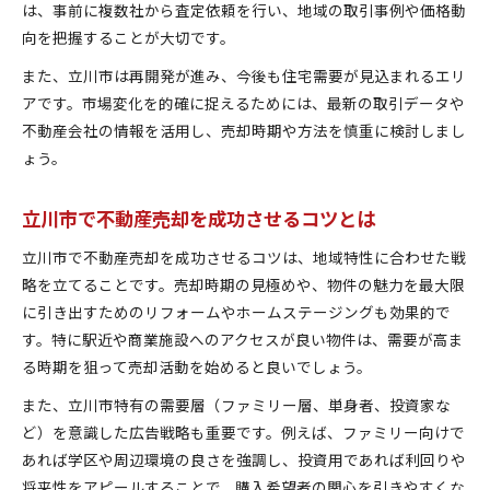
は、事前に複数社から査定依頼を行い、地域の取引事例や価格動
不動産売却のNG行為と失敗例を知る重要性
向を把握することが大切です。
立川市で起こりやすいトラブルとリスク管理
また、立川市は再開発が進み、今後も住宅需要が見込まれるエリ
売却時にやってはいけない注意点を解説
アです。市場変化を的確に捉えるためには、最新の取引データや
不動産売却で損をしないための防止策とは
不動産会社の情報を活用し、売却時期や方法を慎重に検討しまし
立川市の市場特性に合った対応が不可欠
ょう。
不動産売却の準備を始めるならどうする
不動産売却開始前にやるべき準備の流れ
立川市で不動産売却を成功させるコツとは
立川市で必要になる書類や手続きの解説
立川市で不動産売却を成功させるコツは、地域特性に合わせた戦
不動産売却における査定依頼のポイント
略を立てることです。売却時期の見極めや、物件の魅力を最大限
税金面での対策と準備方法を具体的に紹介
に引き出すためのリフォームやホームステージングも効果的で
初めての不動産売却で気をつけるべき点
す。特に駅近や商業施設へのアクセスが良い物件は、需要が高ま
る時期を狙って売却活動を始めると良いでしょう。
資産価値を守る立川市売却ポイント
不動産売却で資産価値を維持する戦略
また、立川市特有の需要層（ファミリー層、単身者、投資家な
ど）を意識した広告戦略も重要です。例えば、ファミリー向けで
立川市物件の価値判断と高く売る工夫
あれば学区や周辺環境の良さを強調し、投資用であれば利回りや
売却価格設定のコツと価格交渉の方法
将来性をアピールすることで、購入希望者の関心を引きやすくな