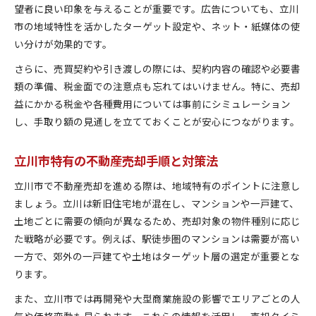
望者に良い印象を与えることが重要です。広告についても、立川
市の地域特性を活かしたターゲット設定や、ネット・紙媒体の使
い分けが効果的です。
さらに、売買契約や引き渡しの際には、契約内容の確認や必要書
類の準備、税金面での注意点も忘れてはいけません。特に、売却
益にかかる税金や各種費用については事前にシミュレーション
し、手取り額の見通しを立てておくことが安心につながります。
立川市特有の不動産売却手順と対策法
立川市で不動産売却を進める際は、地域特有のポイントに注意し
ましょう。立川は新旧住宅地が混在し、マンションや一戸建て、
土地ごとに需要の傾向が異なるため、売却対象の物件種別に応じ
た戦略が必要です。例えば、駅徒歩圏のマンションは需要が高い
一方で、郊外の一戸建てや土地はターゲット層の選定が重要とな
ります。
また、立川市では再開発や大型商業施設の影響でエリアごとの人
気や価格変動も見られます。これらの情報を活用し、売却タイミ