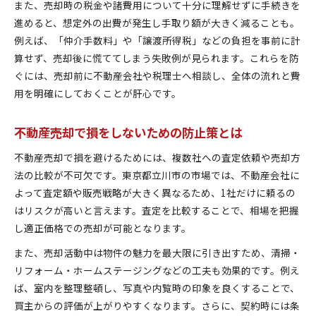
また、売却時の税金や諸費用について十分に理解せずに手続きを
進めると、想定外の出費が発生し手取り額が大きく減ることも。
例えば、「仲介手数料」や「譲渡所得税」などの負担を事前に計
算せず、売却後に慌ててしまう失敗例が見られます。これらを防
ぐには、売却前に不動産会社や税理士へ相談し、全体の流れと費
用を明確にしておくことが肝心です。
不動産売却で損をしないための防止策とは
不動産売却で損を避けるためには、複数社への査定依頼や売却方
法の比較が不可欠です。東京都立川市の市場では、不動産会社に
よって査定額や販売戦略が大きく異なるため、1社だけに頼るの
はリスクが高いと言えます。査定を比較することで、相場を把握
し適正価格での売却が可能となります。
また、売却活動中は物件の魅力を最大限に引き出すため、清掃・
リフォーム・ホームステージングなどの工夫も効果的です。例え
ば、室内を整理整頓し、写真や内覧時の印象を良くすることで、
買主からの評価が上がりやすくなります。さらに、契約時には条