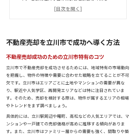
売却に強い不動産会社の選び方と活用法
立川市で不動産売却時に知るべき市場動向
不動産売却を有利に進める情報収集の方法
立川市で不動産査定を始めるべき理由
不動産売却前に立川市で査定が必要な背景
不動産売却を立川市で成功へ導く方法
立川市の不動産査定が売却成功率を上げる理由
査定から見える立川市の不動産価値と傾向
不動産売却成功のための立川市特有のコツ
不動産売却の判断材料になる査定結果の活用法
立川市で不動産売却を成功させるためには、地域特有の市場動向
立川市で査定依頼をする際に意識する点
を把握し、物件の特徴や需要に合わせた戦略を立てることが不可
不動産売却の流れや手続きポイント解説
欠です。立川市はエリアごとに土地やマンションの需要が異な
立川市の不動産売却に必要な手続きの流れ
り、駅近や人気学区、再開発エリアなどは特に注目されていま
す。そのため、売却を検討する際は、物件が属するエリアの相場
不動産売却時に押さえたい書類や準備事項
やトレンドをまず調べましょう。
スムーズな不動産売却を実現するための計画
立川市で多い不動産売却トラブル回避策
具体的には、立川駅周辺や曙町、高松などの人気エリアでは、マ
ンションや一戸建ての売却価格が高めに推移する傾向がありま
売却手続きで役立つ専門家のサポート活用
す。また、立川市はファミリー層からの需要も強く、間取りや築
立川市不動産査定で納得価格を得るコツ