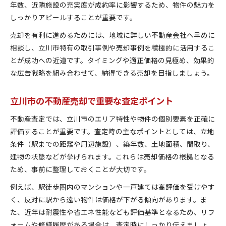
年数、近隣施設の充実度が成約率に影響するため、物件の魅力を
不動産売却で納得価格を得るための査定比較
しっかりアピールすることが重要です。
立川市における不動産の適正価格算出方法
売却を有利に進めるためには、地域に詳しい不動産会社へ早めに
査定の交渉術で不動産売却を有利に進める
相談し、立川市特有の取引事例や売却事例を積極的に活用するこ
物件の魅力を高める査定前のポイント
とが成功への近道です。タイミングや適正価格の見極め、効果的
不動産売却価格アップを狙うリフォーム戦略
な広告戦略を組み合わせて、納得できる売却を目指しましょう。
迷った時こそ知りたい不動産売却の極意
不動産売却で迷った時の冷静な判断軸
立川市の不動産売却で重要な査定ポイント
立川市で売却時に失敗しない相談先の選び方
不動産査定では、立川市のエリア特性や物件の個別要素を正確に
不動産売却のタイミングを見極めるコツ
評価することが重要です。査定時の主なポイントとしては、立地
立川市の不動産売却で押さえる心理的ポイント
条件（駅までの距離や周辺施設）、築年数、土地面積、間取り、
売却か保有か迷う時の判断材料と戦略
建物の状態などが挙げられます。これらは売却価格の根拠となる
ため、事前に整理しておくことが大切です。
立川市で利用できる無料査定のメリット
不動産売却前に無料査定を利用する利点
例えば、駅徒歩圏内のマンションや一戸建ては高評価を受けやす
く、反対に駅から遠い物件は価格が下がる傾向があります。ま
立川市の無料査定でわかる売却価格の目安
た、近年は耐震性や省エネ性能なども評価基準となるため、リフ
無料査定で比較すべきポイントと注意点
ォームや修繕履歴がある場合は、査定時にしっかり伝えましょ