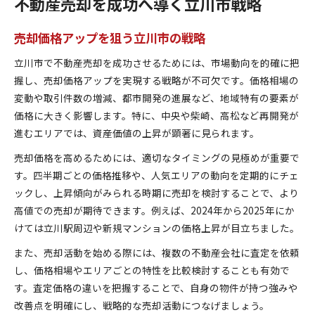
不動産売却を成功へ導く立川市戦略
売却価格アップを狙う立川市の戦略
立川市で不動産売却を成功させるためには、市場動向を的確に把
握し、売却価格アップを実現する戦略が不可欠です。価格相場の
変動や取引件数の増減、都市開発の進展など、地域特有の要素が
価格に大きく影響します。特に、中央や柴崎、高松など再開発が
進むエリアでは、資産価値の上昇が顕著に見られます。
売却価格を高めるためには、適切なタイミングの見極めが重要で
す。四半期ごとの価格推移や、人気エリアの動向を定期的にチェ
ックし、上昇傾向がみられる時期に売却を検討することで、より
高値での売却が期待できます。例えば、2024年から2025年にか
けては立川駅周辺や新規マンションの価格上昇が目立ちました。
また、売却活動を始める際には、複数の不動産会社に査定を依頼
し、価格相場やエリアごとの特性を比較検討することも有効で
す。査定価格の違いを把握することで、自身の物件が持つ強みや
改善点を明確にし、戦略的な売却活動につなげましょう。