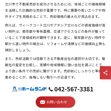
立川市で不動産売却を成功させるためには、地域ごとの価格相場
を活用した計画的な売却が重要です。特に需要の高いエリアや物
件タイプを見極めることで、売却価格の最大化が見込めます。
例えば、ヴィークコート立川やアネシア立川などの資産価値が高
い物件は、築年数や専有面積、交通アクセスなどの条件が整って
いることで高値成約が期待できます。逆に、築年数が古い物件や
駅から遠い物件の場合は、リフォームや清掃などの価値向上策も
検討しましょう。
また、売却活動では信頼できる不動産会社の選択が大切です。複
数社の査定を比較し、実績や地域情報に強い会社を選ぶことで、
より良い条件での売却に繋がります。売却前にしっかりと準備を
進めることが、後悔しない取引への近道です。
042-567-3381
不動産売却の相場比較で失敗を防ぐポイント
不動産売却の失敗を防ぐためには、相場比較と慎重な情報収集が
お問い合わせ
不可欠です。立川市の物件ごとに取引価格や条件を調べ、現実的