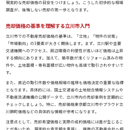
現実的な売却価格の目安をつけましょう。こうした初歩的な相場
調査が、後悔しない売却の第一歩となります。
売却価格の基準を理解する立川市入門
立川市での不動産売却価格の基準は、「立地」「物件の状態」
「市場動向」の3要素が大きく関係します。まず、立川駅や主要
交通機関へのアクセス、周辺環境の利便性が高いほど価格は上昇
する傾向にあります。加えて、築年数が浅くリフォーム済みの物
件や、土地面積・専有面積が広い物件も高値で取引されやすいで
す。
また、直近の取引件数や価格相場の推移も価格決定の重要な指標
となります。具体的には、国土交通省の土地総合情報システムや
不動産流通機構の公開データで、立川市内の売却事例を定期的に
チェックしましょう。特に、売却価格東京都立川市やプラウド立
川錦町価格などの具体的な情報が参考になります。
注意点として、売却希望価格と実際の成約価格には差が生じるこ
とが多いため、現実的な査定額を重視し、複数の不動産会社へ相