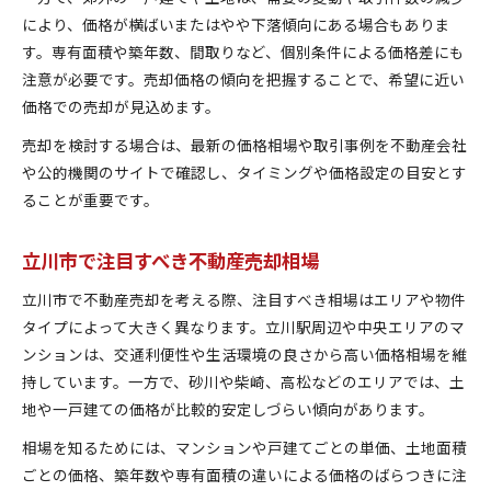
により、価格が横ばいまたはやや下落傾向にある場合もありま
立川市で相場を味方にした売却価格戦略
す。専有面積や築年数、間取りなど、個別条件による価格差にも
不動産売却価格動向を把握するためのチェック法
注意が必要です。売却価格の傾向を把握することで、希望に近い
立川市の価格相場から導く売却成功の秘訣
価格での売却が見込めます。
不動産売却の相場比較で失敗を防ぐポイント
売却を検討する場合は、最新の価格相場や取引事例を不動産会社
や公的機関のサイトで確認し、タイミングや価格設定の目安とす
ることが重要です。
立川市で注目すべき不動産売却相場
立川市で不動産売却を考える際、注目すべき相場はエリアや物件
タイプによって大きく異なります。立川駅周辺や中央エリアのマ
ンションは、交通利便性や生活環境の良さから高い価格相場を維
持しています。一方で、砂川や柴崎、高松などのエリアでは、土
地や一戸建ての価格が比較的安定しづらい傾向があります。
相場を知るためには、マンションや戸建てごとの単価、土地面積
ごとの価格、築年数や専有面積の違いによる価格のばらつきに注