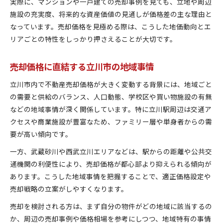
実際に、マンションや一戸建ての売却事例を見ても、立地や周辺
施設の充実度、将来的な資産価値の見通しが価格差の主な理由と
なっています。売却価格を見極める際は、こうした地価動向とエ
リアごとの特性をしっかり押さえることが大切です。
売却価格に直結する立川市の地域事情
立川市内で不動産売却価格が大きく変動する背景には、地域ごと
の需要と供給のバランス、人口動態、学校区や買い物施設の有無
などの地域事情が深く関係しています。特に立川駅周辺は交通ア
クセスや商業施設が豊富なため、ファミリー層や単身者からの需
要が高い傾向です。
一方、武蔵砂川や西武立川エリアなどは、駅からの距離や公共交
通機関の利便性により、売却価格が都心部より抑えられる傾向が
あります。こうした地域事情を把握することで、適正価格設定や
売却戦略の立案がしやすくなります。
売却を検討される方は、まず自分の物件がどの地域に該当するの
か、周辺の売却事例や価格相場を参考にしつつ、地域特有の事情