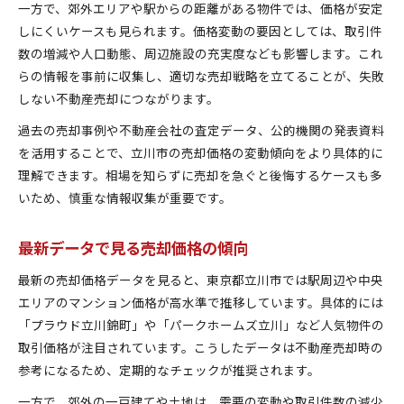
不動産売却成功のための立川市エリア分析
一方で、郊外エリアや駅からの距離がある物件では、価格が安定
しにくいケースも見られます。価格変動の要因としては、取引件
立川市で失敗しない不動産売却戦略の考え方
数の増減や人口動態、周辺施設の充実度なども影響します。これ
売却価格が気になる方への立川市入門
らの情報を事前に収集し、適切な売却戦略を立てることが、失敗
不動産売却価格を知る立川市の基礎知識
しない不動産売却につながります。
立川市で売却価格を調べる際のポイント
過去の売却事例や不動産会社の査定データ、公的機関の発表資料
不動産売却の初歩と立川市の価格相場
を活用することで、立川市の売却価格の変動傾向をより具体的に
売却価格の基準を理解する立川市入門
理解できます。相場を知らずに売却を急ぐと後悔するケースも多
不動産売却を始める前の立川市価格チェック
いため、慎重な情報収集が重要です。
東京都立川市で資産最大化を目指す方法
不動産売却価格を活かす資産最大化の秘訣
最新データで見る売却価格の傾向
立川市で資産価値を高める売却戦略
最新の売却価格データを見ると、東京都立川市では駅周辺や中央
売却価格と資産運用のポイントを立川市で学ぶ
エリアのマンション価格が高水準で推移しています。具体的には
不動産売却で資産を守る立川市の実践術
「プラウド立川錦町」や「パークホームズ立川」など人気物件の
立川市で資産最大化を目指す売却価格選定法
取引価格が注目されています。こうしたデータは不動産売却時の
参考になるため、定期的なチェックが推奨されます。
価格相場の動向を読む不動産売却の極意
不動産売却価格相場の読み解き方と立川市事例
一方で、郊外の一戸建てや土地は、需要の変動や取引件数の減少