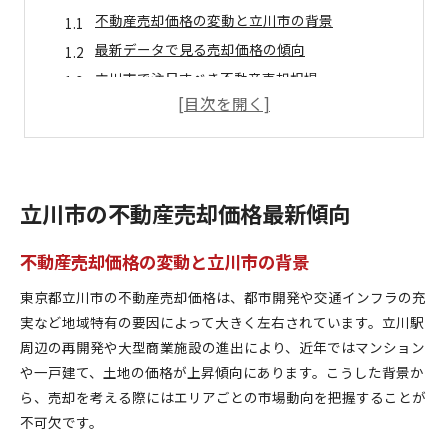
不動産売却価格の変動と立川市の背景
最新データで見る売却価格の傾向
立川市で注目すべき不動産売却相場
売却価格動向から見たタイミングの重要性
不動産売却の価格推移と立川市の特徴
売却価格を左右する立川市の特徴
不動産売却価格に影響する立川市の要因
立川市の不動産売却価格最新傾向
立川市特有の地価動向と価格差の理由
売却価格に直結する立川市の地域事情
不動産売却価格の変動と立川市の背景
交通アクセスが不動産売却価格に与える影響
東京都立川市の不動産売却価格は、都市開発や交通インフラの充
都市開発が立川市の売却価格を左右する理由
実など地域特有の要因によって大きく左右されています。立川駅
不動産売却を成功へ導く立川市戦略
周辺の再開発や大型商業施設の進出により、近年ではマンション
売却価格アップを狙う立川市の戦略
や一戸建て、土地の価格が上昇傾向にあります。こうした背景か
ら、売却を考える際にはエリアごとの市場動向を把握することが
不動産売却で大切な立川市の事前準備
不可欠です。
立川市の売却価格を高めるコツと工夫