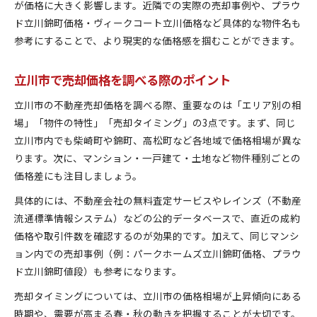
が価格に大きく影響します。近隣での実際の売却事例や、プラウ
ド立川錦町価格・ヴィークコート立川価格など具体的な物件名も
参考にすることで、より現実的な価格感を掴むことができます。
立川市で売却価格を調べる際のポイント
立川市の不動産売却価格を調べる際、重要なのは「エリア別の相
場」「物件の特性」「売却タイミング」の3点です。まず、同じ
立川市内でも柴崎町や錦町、高松町など各地域で価格相場が異な
ります。次に、マンション・一戸建て・土地など物件種別ごとの
価格差にも注目しましょう。
具体的には、不動産会社の無料査定サービスやレインズ（不動産
流通標準情報システム）などの公的データベースで、直近の成約
価格や取引件数を確認するのが効果的です。加えて、同じマンシ
ョン内での売却事例（例：パークホームズ立川錦町価格、プラウ
ド立川錦町値段）も参考になります。
売却タイミングについては、立川市の価格相場が上昇傾向にある
時期や、需要が高まる春・秋の動きを把握することが大切です。