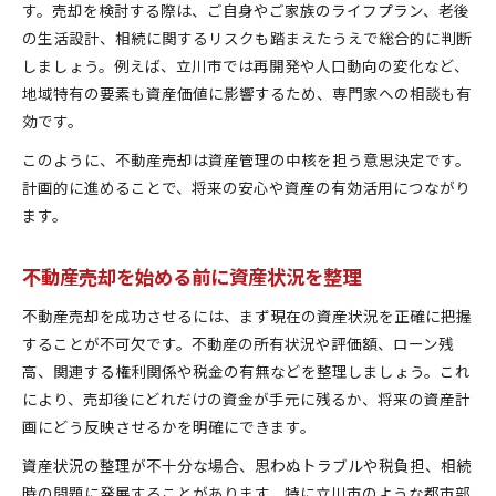
す。売却を検討する際は、ご自身やご家族のライフプラン、老後
不動産売却時に知っておきたい資産管理
の生活設計、相続に関するリスクも踏まえたうえで総合的に判断
不動産売却前に準備すべき資産管理の基本
しましょう。例えば、立川市では再開発や人口動向の変化など、
資産管理と税金対策を両立するポイント
地域特有の要素も資産価値に影響するため、専門家への相談も有
東京都立川市での不動産売却と管理の流れ
効です。
安心して進める不動産売却の資産管理対策
このように、不動産売却は資産管理の中核を担う意思決定です。
資産管理会社の活用と不動産売却の関係
計画的に進めることで、将来の安心や資産の有効活用につながり
相続を見据えた売却戦略を立川市で考える
ます。
資産管理で大切な不動産売却と相続の準備
不動産売却を始める前に資産状況を整理
不動産売却を活用した相続対策のポイント
立川市で相続を意識した資産管理の進め方
不動産売却を成功させるには、まず現在の資産状況を正確に把握
資産管理と不動産売却で相続問題を回避
することが不可欠です。不動産の所有状況や評価額、ローン残
相続計画に役立つ不動産売却のタイミング
高、関連する権利関係や税金の有無などを整理しましょう。これ
により、売却後にどれだけの資金が手元に残るか、将来の資産計
リスクを抑える資産管理の実践ポイント
画にどう反映させるかを明確にできます。
資産管理と不動産売却でリスクを最小限に
資産状況の整理が不十分な場合、思わぬトラブルや税負担、相続
不動産売却時に注意したい資産管理の落とし穴
時の問題に発展することがあります。特に立川市のような都市部