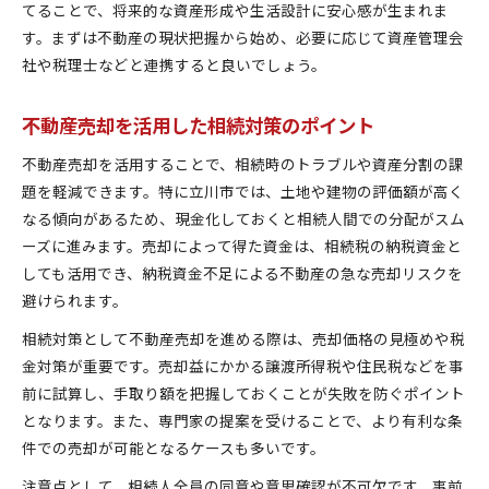
てることで、将来的な資産形成や生活設計に安心感が生まれま
す。まずは不動産の現状把握から始め、必要に応じて資産管理会
社や税理士などと連携すると良いでしょう。
不動産売却を活用した相続対策のポイント
不動産売却を活用することで、相続時のトラブルや資産分割の課
題を軽減できます。特に立川市では、土地や建物の評価額が高く
なる傾向があるため、現金化しておくと相続人間での分配がスム
ーズに進みます。売却によって得た資金は、相続税の納税資金と
しても活用でき、納税資金不足による不動産の急な売却リスクを
避けられます。
相続対策として不動産売却を進める際は、売却価格の見極めや税
金対策が重要です。売却益にかかる譲渡所得税や住民税などを事
前に試算し、手取り額を把握しておくことが失敗を防ぐポイント
となります。また、専門家の提案を受けることで、より有利な条
件での売却が可能となるケースも多いです。
注意点として、相続人全員の同意や意思確認が不可欠です。事前