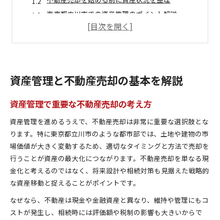
東京都立川市での資産管理のポイント解説
不動産売却と資産管理の基礎知識を身につける
安心して進める資産管理と不動産売却の流れ
安定した老後へ導く立川市資産運用術
老後資金対策に有効な不動産売却活用法
資産管理と不動産売却の基本を解説
資産管理で叶える安定した生活設計のポイント
立川市で安心を得る不動産売却の活かし方
資産管理で重要な不動産売却の考え方
不動産売却と資産管理で老後の安心を手に入れる
資産管理を進めるうえで、不動産売却は非常に重要な選択肢とな
資産運用と不動産売却のバランスを意識する
ります。特に東京都立川市のような都市部では、土地や建物の市
立川市で実践する賢い不動産売却術
場価値が大きく変動するため、適切なタイミングと方法で売却を
資産管理の視点から見る不動産売却成功の秘訣
行うことが資産の最大化につながります。不動産売却を単なる現
金化と考えるのではなく、将来設計や相続対策も見据えた戦略的
不動産売却時に知っておきたい資産管理術
な資産移動と捉えることがポイントです。
立川市で不動産売却を有利に進めるポイント
資産管理と不動産売却の賢い組み合わせ方
なぜなら、不動産は現金や金融資産と異なり、維持や管理にもコ
ストが発生し、相続時には評価額や税制の影響も大きいからで
失敗しない不動産売却のための資産管理方法