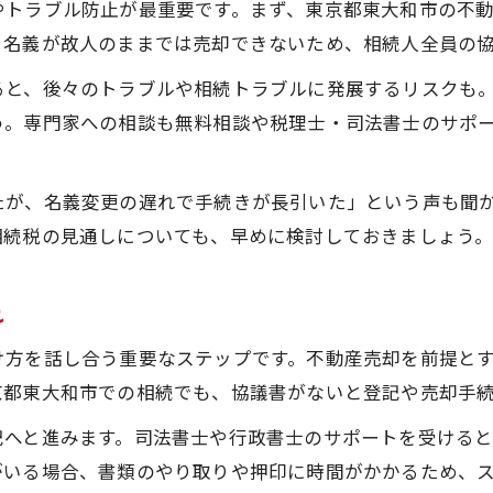
やトラブル防止が最重要です。まず、東京都東大和市の不
安心して進めるための遺産分割協議サポート
。名義が故人のままでは売却できないため、相続人全員の
東京都東大和市の不動産売却に強い専門家選び
ると、後々のトラブルや相続トラブルに発展するリスクも
不動産売却なら円滑な遺産分割を目指して
う。専門家への相談も無料相談や税理士・司法書士のサポ
不動産売却と遺産分割協議の進め方を徹底解説
相続人間のトラブルを防ぐ不動産売却の工夫
たが、名義変更の遅れで手続きが長引いた」という声も聞
東京都東大和市で役立つ遺産分割協議のコツ
相続税の見通しについても、早めに検討しておきましょう
税務相談と不動産売却の連携ポイント
不動産売却前に知っておきたい相続手続き
れ
専門家相談で解決する相続と税務対策
け方を話し合う重要なステップです。不動産売却を前提と
相続と不動産売却の悩みは専門家相談で解決
京都東大和市での相続でも、協議書がないと登記や売却手
税務相談を活用した不動産売却時の節税対策
記へと進みます。司法書士や行政書士のサポートを受ける
東京都東大和市で相談できる相続専門家の選び方
がいる場合、書類のやり取りや押印に時間がかかるため、
不動産売却に強い税理士の活用ポイント