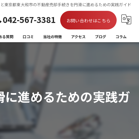
続と東京都東大和市の不動産売却手続きを円滑に進めるための実践ガイド
042-567-3381
お問い合わせはこちら
ある質問
口コミ
当社の特徴
アクセス
ブログ
コラム
買取
相続
離婚
滑に進めるための実践ガ
住み替え
空き家