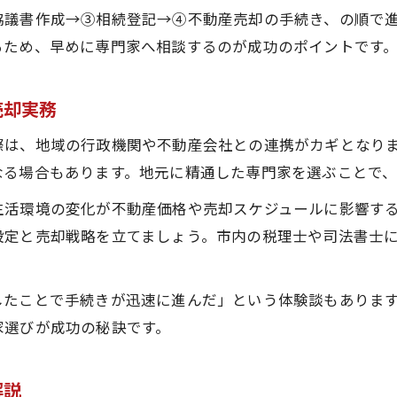
遺産分割協議中の専門家相談の有効な進め方
協議書作成→③相続登記→④不動産売却の手続き、の順で
るため、早めに専門家へ相談するのが成功のポイントです
名義変更や不動産売却時の注意点とは
相続時の名義変更と不動産売却の基本事項
売却実務
不動産売却に必要な書類と手続きの注意点
東京都東大和市で失敗しない名義変更対策
際は、地域の行政機関や不動産会社との連携がカギとなり
なる場合もあります。地元に精通した専門家を選ぶことで、
相続登記と不動産売却のスムーズな進め方
不動産売却時に注意したい相続税のポイント
生活環境の変化が不動産価格や売却スケジュールに影響す
遺産分割協議の進め方と失敗しないコツ
設定と売却戦略を立てましょう。市内の税理士や司法書士
不動産売却を含む遺産分割協議の進め方
相続人間の合意形成と不動産売却の関係
したことで手続きが迅速に進んだ」という体験談もありま
家選びが成功の秘訣です。
東京都東大和市の相続で注意すべき協議方法
遺産分割協議で役立つ不動産売却のポイント
解説
不動産売却前に確認したい相続人の調整法