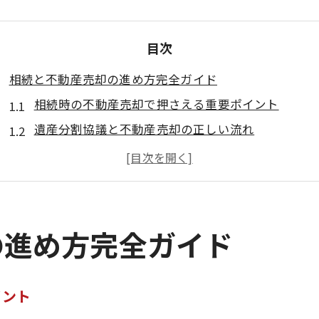
目次
相続と不動産売却の進め方完全ガイド
相続時の不動産売却で押さえる重要ポイント
遺産分割協議と不動産売却の正しい流れ
東京都東大和市の相続手続きと不動産売却実務
相続税対策と不動産売却の両立方法を解説
家族で進める相続と不動産売却の準備手順
東京都東大和市で安心の相続手続き
の進め方完全ガイド
東京都東大和市の不動産売却に伴う相続手続きの流
相続人確認から不動産売却までの実践ポイント
イント
不動産売却時に役立つ相続税相談の活用法