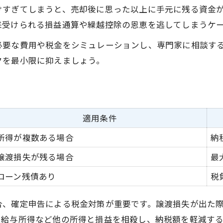
けすぎてしまうと、売却後に思った以上に手元に残る資金
来受けられる損益通算や繰越控除の恩恵を逃してしまうケ
必要な費用や税金をシミュレーションし、専門家に相談す
クを最小限に抑えましょう。
適用条件
所得が複数ある場合
納
譲渡損失が残る場合
最
ローン残債あり
税
合、確定申告による税金対策が重要です。譲渡損失が出た
、給与所得など他の所得と損益を相殺し、納税額を軽減す