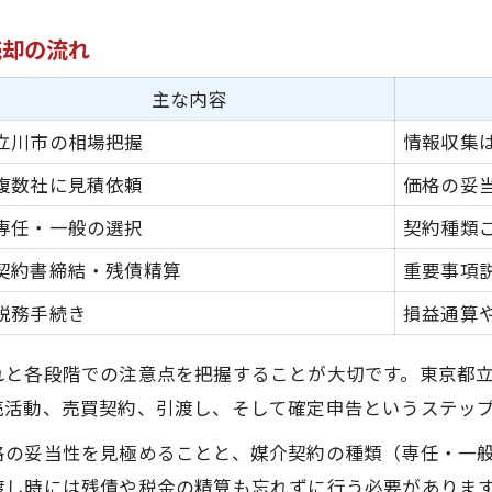
必要書類と確定申告の準備方法
売却の流れ
損益通算と繰越控除で税負担を軽減
損益通算と繰越控除の比較早見表
主な内容
不動産売却の損益通算メリットを解説
立川市の相場把握
情報収集
繰越控除で税負担を減らす具体策
複数社に見積依頼
価格の妥
損益通算が使える不動産売却の条件
専任・一般の選択
契約種類
不動産 譲渡損失 繰越控除の活用ポイント
契約書締結・残債精算
重要事項
後悔しないための売却タイミングとは
税務手続き
損益通算
不動産売却の損失リスクとタイミング比較表
売却タイミングで損を避ける判断基準
れと各段階での注意点を把握することが大切です。東京都
市場動向から見る不動産売却の損失傾向
売活動、売買契約、引渡し、そして確定申告というステッ
立川市で損しない売却時期の見極め方
格の妥当性を見極めることと、媒介契約の種類（専任・一
不動産売却 損失を防ぐタイミング術
渡し時には残債や税金の精算も忘れずに行う必要がありま