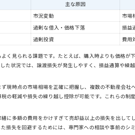
立川市の不動産売却で損を防ぐ方法
主な原因
不動産売却時に役立つ損失計算のコツ
市況変動
市場
譲渡損失と申告不要の条件を徹底解説
過剰な借入・価格下落
損益
譲渡損失と申告不要の違いを比較表で解説
過剰投資
費用
不動産売却で申告不要となるケース
もよく見られる課題です。たとえば、購入時よりも価格が
譲渡損失が出た場合の不動産売却対処法
うした状況では、譲渡損失が発生しやすく、損益通算や繰
申告不要となる譲渡損失の条件とは
不動産売却 譲渡損失 申告不要の流れ
まず現時点の市場相場を正確に把握し、複数の不動産会社
不動産売却で確定申告が必要なケース
得税の軽減や損失の繰り越し控除が可能です。これらの制
確定申告が必要な不動産売却損失のパターン一覧
不動産売却で確定申告が求められる条件
修繕に多額の費用をかけすぎて売却益以上の損失を出して
損失発生時に必要な確定申告の手順
した損失を回避するためには、専門家への相談や事前のシ
不動産売却 譲渡損失 確定申告の注意点