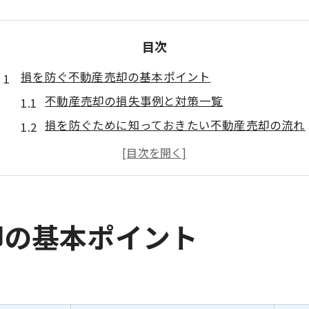
目次
損を防ぐ不動産売却の基本ポイント
不動産売却の損失事例と対策一覧
損を防ぐために知っておきたい不動産売却の流れ
不動産売却で損しやすい落とし穴に注意
不動産売却 損 確定申告の基礎知識
損失リスクを抑える不動産売却準備術
立川市で不動産売却損失を減らすコツ
却の基本ポイント
立川市で選ばれる不動産売却損失対策比較
不動産売却で損失を防ぐチェックリスト
売却損を減らす立川市ならではの注意点