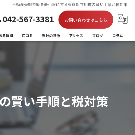
不動産売却で損を最小限にする東京都立川市の賢い手順と税対策
042-567-3381
お問い合わせはこちら
ある質問
口コミ
当社の特徴
アクセス
ブログ
コラム
買取
相続
離婚
の賢い手順と税対策
住み替え
空き家