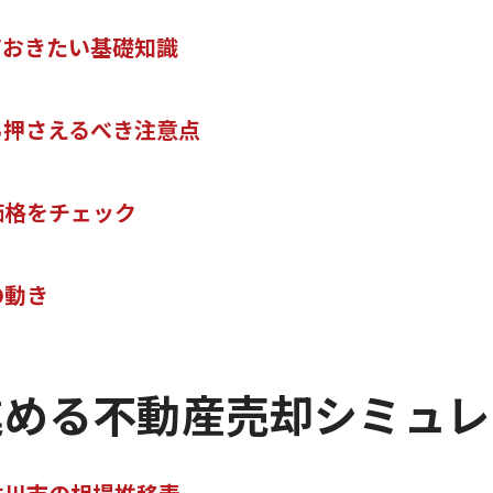
シミュレーションを活用した賢い売却時期の見極め方
ておきたい基礎知識
マンション・戸建て・土地別の不動産売却の傾向
不動産売却で失敗しないための立川市独自のポイント
ら押さえるべき注意点
立川市の不動産売却で注意すべきポイント早見表
エリア特性を踏まえた不動産売却戦略の立て方
売却シミュレーションを最大限活用するコツ
価格をチェック
立川市ならではの不動産売却成功事例の傾向
失敗しないための不動産売却チェックリスト
の動き
シミュレーションで見える不動産売却のタイミングとは
不動産売却シミュレーションで最適な売り時を探る方
進める不動産売却シミュレ
立川市の市況変動と売却タイミングの関係を一覧で解
過去データから読み解く売却タイミングの傾向
売却タイミングを逃さないためのチェックポイント