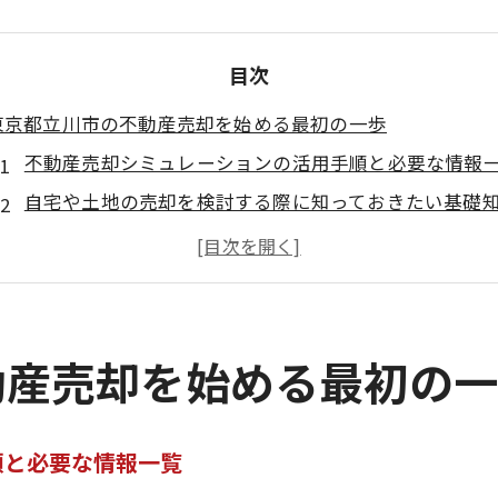
目次
東京都立川市の不動産売却を始める最初の一歩
不動産売却シミュレーションの活用手順と必要な情報
自宅や土地の売却を検討する際に知っておきたい基礎
東京都立川市で不動産売却を考えるなら押さえるべき
まずはオンラインで気軽に不動産売却価格をチェック
不動産売却を始める前に知るべき市況の動き
相場を知って賢く進める不動産売却シミュレーション法
動産売却を始める最初の
不動産売却シミュレーションで分かる立川市の相場推
立川市で不動産売却相場を比較するポイントまとめ
順と必要な情報一覧
築年数や面積による不動産売却価格の違いを知る