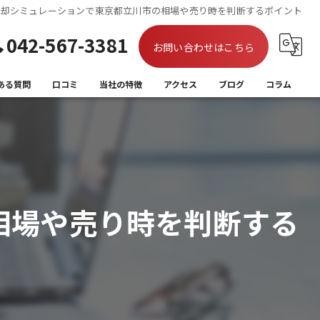
売却シミュレーションで東京都立川市の相場や売り時を判断するポイント
042-567-3381
お問い合わせはこちら
ある質問
口コミ
当社の特徴
アクセス
ブログ
コラム
買取
相続
離婚
相場や売り時を判断する
住み替え
空き家