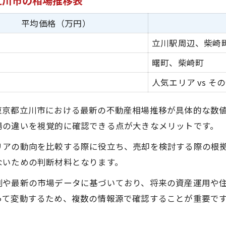
立川市の相場推移表
不動産売却のタイミング判断に役立つ指標まとめ
平均価格（万円）
自宅売却を考えるなら押さえたい立川市の相場動向
立川駅周辺、柴崎
立川市の不動産売却相場動向を一覧でチェック
曙町、柴崎町
マンションと戸建ての売却相場の違いを比較
直近の不動産売却動向から見る価格変動
人気エリア vs そ
不動産売却の相場変化に強い影響を与える要因
京都立川市における最新の不動産相場推移が具体的な数値とし
エリアごとに異なる売却相場の傾向
場の違いを視覚的に確認できる点が大きなメリットです。
シミュレーション活用で売却価格を正確に把握する方法
リアの動向を比較する際に役立ち、売却を検討する際の根
不動産売却シミュレーション結果の比較表
ないための判断材料となります。
売却価格の目安を正確に知るための入力ポイント
例や最新の市場データに基づいており、将来の資産運用や
複数のシミュレーションサイトの特徴を比較
って変動するため、複数の情報源で確認することが重要で
売却価格シミュレーションで注意すべき点
不動産売却価格のシミュレーション結果を活かす方法