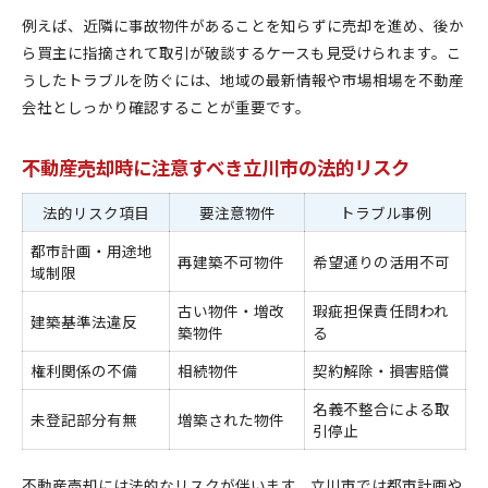
例えば、近隣に事故物件があることを知らずに売却を進め、後か
ら買主に指摘されて取引が破談するケースも見受けられます。こ
うしたトラブルを防ぐには、地域の最新情報や市場相場を不動産
会社としっかり確認することが重要です。
不動産売却時に注意すべき立川市の法的リスク
法的リスク項目
要注意物件
トラブル事例
都市計画・用途地
再建築不可物件
希望通りの活用不可
域制限
古い物件・増改
瑕疵担保責任問われ
建築基準法違反
築物件
る
権利関係の不備
相続物件
契約解除・損害賠償
名義不整合による取
未登記部分有無
増築された物件
引停止
不動産売却には法的なリスクが伴います。立川市では都市計画や