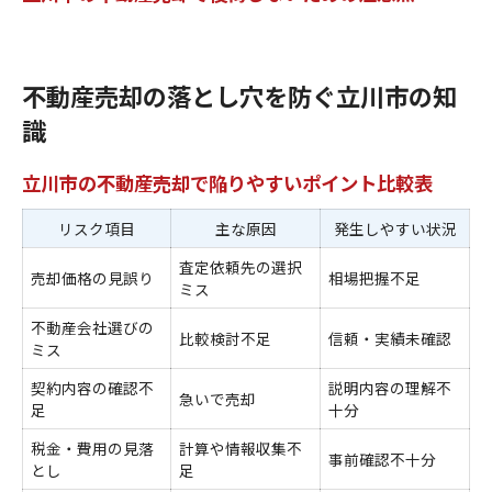
売れない場合に考えるべき立川市の不動産対策
売れない不動産の対策と比較一覧
立川市で売却が長期化する要因とは
不動産売却の落とし穴を防ぐ立川市の知
不動産売却が滞る場合の対応策を検討
識
価格見直しや広告強化の実践的ポイント
売却失敗から学ぶ戦略的な再アプローチ法
立川市の不動産売却で陥りやすいポイント比較表
立川市での不動産売却に役立つ具体的な失敗談を紹介
リスク項目
主な原因
発生しやすい状況
失敗談に学ぶ不動産売却の注意点実例表
査定依頼先の選択
売却体験者が語る後悔しやすい判断ミス
売却価格の見誤り
相場把握不足
ミス
税金や管理費で損をした失敗事例
不動産会社選びの
広告不足が原因の売却失敗ストーリー
比較検討不足
信頼・実績未確認
ミス
立川市特有のトラブルを回避するヒント
契約内容の確認不
説明内容の理解不
管理や税金の盲点が招く売却失敗とは
急いで売却
足
十分
管理・税金面での不動産売却失敗例一覧
税金・費用の見落
計算や情報収集不
事前確認不十分
税金計算ミスが生む売却後の後悔
とし
足