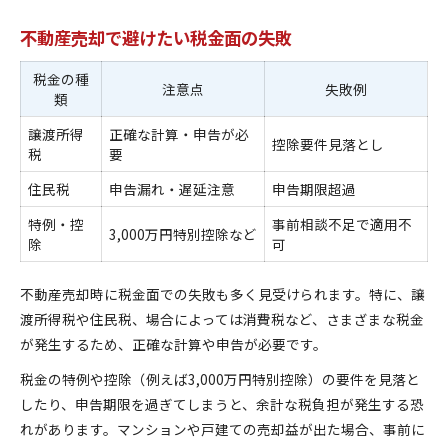
不動産売却で避けたい税金面の失敗
税金の種
注意点
失敗例
類
譲渡所得
正確な計算・申告が必
控除要件見落とし
税
要
住民税
申告漏れ・遅延注意
申告期限超過
特例・控
事前相談不足で適用不
3,000万円特別控除など
除
可
不動産売却時に税金面での失敗も多く見受けられます。特に、譲
渡所得税や住民税、場合によっては消費税など、さまざまな税金
が発生するため、正確な計算や申告が必要です。
税金の特例や控除（例えば3,000万円特別控除）の要件を見落と
したり、申告期限を過ぎてしまうと、余計な税負担が発生する恐
れがあります。マンションや戸建ての売却益が出た場合、事前に