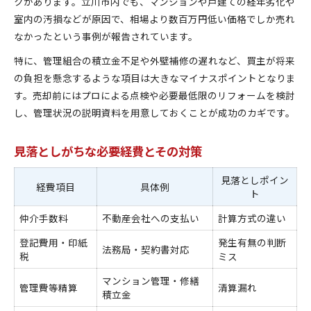
クがあります。立川市内でも、マンションや戸建ての経年劣化や
室内の汚損などが原因で、相場より数百万円低い価格でしか売れ
なかったという事例が報告されています。
特に、管理組合の積立金不足や外壁補修の遅れなど、買主が将来
の負担を懸念するような項目は大きなマイナスポイントとなりま
す。売却前にはプロによる点検や必要最低限のリフォームを検討
し、管理状況の説明資料を用意しておくことが成功のカギです。
見落としがちな必要経費とその対策
見落としポイン
経費項目
具体例
ト
仲介手数料
不動産会社への支払い
計算方式の違い
登記費用・印紙
発生有無の判断
法務局・契約書対応
税
ミス
マンション管理・修繕
管理費等精算
清算漏れ
積立金