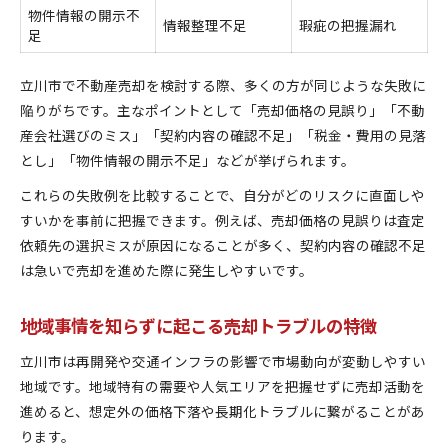
管理状態の悪化が売却価格に与える影響
物件情報の開示不
情報整理不足
瑕疵の把握漏れ
見落としがちな必要経費とその対策
足
不動産売却で損しない管理チェックのコツ
立川市で不動産売却を検討する際、多くの方が同じような失敗に
陥りがちです。主なポイントとして「売却価格の見誤り」「不動
産会社選びのミス」「契約内容の確認不足」「税金・費用の見落
とし」「物件情報の開示不足」などが挙げられます。
これらの失敗例を比較することで、自分がどのリスクに直面しや
すいかを事前に把握できます。例えば、売却価格の見誤りは査定
依頼先の選択ミスが原因になることが多く、契約内容の確認不足
は急いで売却を進めた際に発生しやすいです。
地域事情を知らずに起こる売却トラブルの特徴
立川市は再開発や交通インフラの影響で市場動向が変動しやすい
地域です。地域特有の需要や人気エリアを把握せずに売却活動を
進めると、想定外の価格下落や長期化トラブルに繋がることがあ
ります。