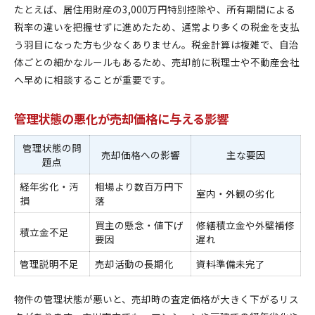
たとえば、居住用財産の3,000万円特別控除や、所有期間による
税率の違いを把握せずに進めたため、通常より多くの税金を支払
う羽目になった方も少なくありません。税金計算は複雑で、自治
体ごとの細かなルールもあるため、売却前に税理士や不動産会社
へ早めに相談することが重要です。
管理状態の悪化が売却価格に与える影響
管理状態の問
売却価格への影響
主な要因
題点
経年劣化・汚
相場より数百万円下
室内・外観の劣化
損
落
買主の懸念・値下げ
修繕積立金や外壁補修
積立金不足
要因
遅れ
管理説明不足
売却活動の長期化
資料準備未完了
物件の管理状態が悪いと、売却時の査定価格が大きく下がるリス