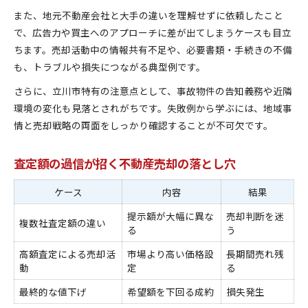
また、地元不動産会社と大手の違いを理解せずに依頼したこと
で、広告力や買主へのアプローチに差が出てしまうケースも目立
ちます。売却活動中の情報共有不足や、必要書類・手続きの不備
も、トラブルや損失につながる典型例です。
さらに、立川市特有の注意点として、事故物件の告知義務や近隣
環境の変化も見落とされがちです。失敗例から学ぶには、地域事
情と売却戦略の両面をしっかり確認することが不可欠です。
査定額の過信が招く不動産売却の落とし穴
ケース
内容
結果
提示額が大幅に異な
売却判断を迷
複数社査定額の違い
る
う
高額査定による売却活
市場より高い価格設
長期間売れ残
動
定
る
最終的な値下げ
希望額を下回る成約
損失発生