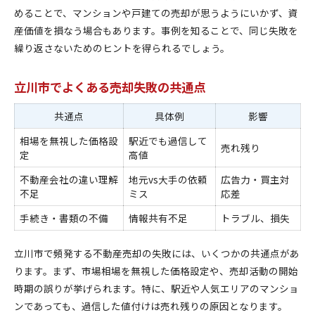
めることで、マンションや戸建ての売却が思うようにいかず、資
産価値を損なう場合もあります。事例を知ることで、同じ失敗を
繰り返さないためのヒントを得られるでしょう。
立川市でよくある売却失敗の共通点
共通点
具体例
影響
相場を無視した価格設
駅近でも過信して
売れ残り
定
高値
不動産会社の違い理解
地元vs大手の依頼
広告力・買主対
不足
ミス
応差
手続き・書類の不備
情報共有不足
トラブル、損失
立川市で頻発する不動産売却の失敗には、いくつかの共通点があ
ります。まず、市場相場を無視した価格設定や、売却活動の開始
時期の誤りが挙げられます。特に、駅近や人気エリアのマンショ
ンであっても、過信した値付けは売れ残りの原因となります。