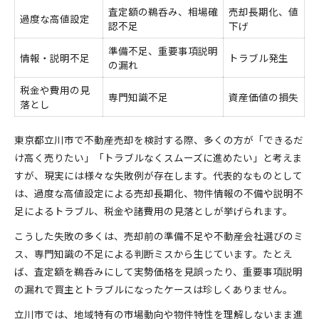
査定額の鵜呑み、相場確
売却長期化、値
過度な高値設定
認不足
下げ
準備不足、重要事項説明
情報・説明不足
トラブル発生
の漏れ
税金や費用の見
専門知識不足
資産価値の損失
落とし
東京都立川市で不動産売却を検討する際、多くの方が「できるだ
け高く売りたい」「トラブルなくスムーズに進めたい」と考えま
すが、現実には様々な失敗例が存在します。代表的なものとして
は、過度な高値設定による売却長期化、物件情報の不備や説明不
足によるトラブル、税金や諸費用の見落としが挙げられます。
こうした失敗の多くは、売却前の準備不足や不動産会社選びのミ
ス、専門知識の不足による判断ミスから生じています。たとえ
ば、査定額を鵜呑みにして実勢価格を見誤ったり、重要事項説明
の漏れで買主とトラブルになったケースは珍しくありません。
立川市では、地域特有の市場動向や物件特性を理解しないまま進