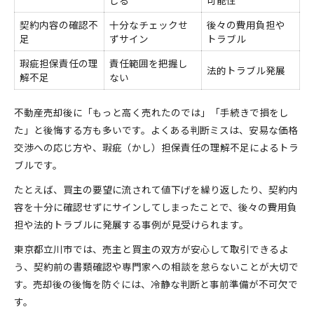
契約内容の確認不
十分なチェックせ
後々の費用負担や
足
ずサイン
トラブル
瑕疵担保責任の理
責任範囲を把握し
法的トラブル発展
解不足
ない
不動産売却後に「もっと高く売れたのでは」「手続きで損をし
た」と後悔する方も多いです。よくある判断ミスは、安易な価格
交渉への応じ方や、瑕疵（かし）担保責任の理解不足によるトラ
ブルです。
たとえば、買主の要望に流されて値下げを繰り返したり、契約内
容を十分に確認せずにサインしてしまったことで、後々の費用負
担や法的トラブルに発展する事例が見受けられます。
東京都立川市では、売主と買主の双方が安心して取引できるよ
う、契約前の書類確認や専門家への相談を怠らないことが大切で
す。売却後の後悔を防ぐには、冷静な判断と事前準備が不可欠で
す。