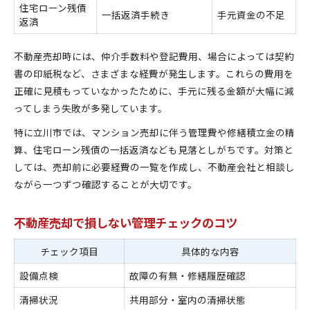
住宅ローン残債
一括返済手続き
手元資金の不足
返済
不動産売却時には、仲介手数料や登記費用、場合によっては契約
書の印紙税など、さまざまな経費が発生します。これらの費用を
正確に見積もっていなかったために、手元に残る金額が大幅に減
ってしまう失敗が多発しています。
特に立川市では、マンション売却に伴う管理費や修繕積立金の精
算、住宅ローン残債の一括返済なども見落としがちです。対策と
しては、売却前に必要経費の一覧を作成し、不動産会社と相談し
ながら一つずつ確認することが大切です。
不動産売却で損しない管理チェックのコツ
チェック項目
具体的な内容
設備点検
故障の有無・修繕履歴確認
清掃状況
共用部分・室内の清掃状態