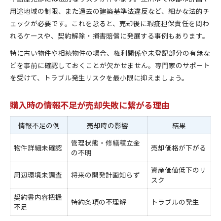
用途地域の制限、また過去の建築基準法違反など、細かな法的チ
ェックが必要です。これを怠ると、売却後に瑕疵担保責任を問わ
れるケースや、契約解除・損害賠償に発展する事例もあります。
特に古い物件や相続物件の場合、権利関係や未登記部分の有無な
どを事前に確認しておくことが欠かせません。専門家のサポート
を受けて、トラブル発生リスクを最小限に抑えましょう。
購入時の情報不足が売却失敗に繋がる理由
情報不足の例
売却時の影響
結果
管理状態・修繕積立金
物件詳細未確認
売却価格が下がる
の不明
資産価値低下のリ
周辺環境未調査
将来の開発計画知らず
スク
契約書内容把握
特約条項の不理解
トラブルの発生
不足