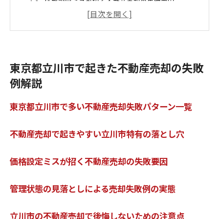
価格設定ミスが招く不動産売却の失敗要因
管理状態の見落としによる売却失敗例の実態
立川市の不動産売却で後悔しないための注意点
不動産売却の落とし穴を防ぐ立川市の知識
立川市の不動産売却で陥りやすいポイント比較表
東京都立川市で起きた不動産売却の失敗
地域事情を知らずに起こる売却トラブルの特徴
例解説
不動産売却時に注意すべき立川市の法的リスク
購入時の情報不足が売却失敗に繋がる理由
東京都立川市で多い不動産売却失敗パターン一覧
立川市の不動産売却で避けたい契約上の注意点
不動産売却で損しないために知るべき立川市の失敗パ
不動産売却で起きやすい立川市特有の落とし穴
ターン
不動産売却で損をする典型的な失敗例まとめ
価格設定ミスが招く不動産売却の失敗要因
立川市でよくある売却失敗の共通点
査定額の過信が招く不動産売却の落とし穴
管理状態の見落としによる売却失敗例の実態
売却後に後悔しやすい判断ミスの傾向
不動産売却で避けたい税金面の失敗
立川市の不動産売却で後悔しないための注意点