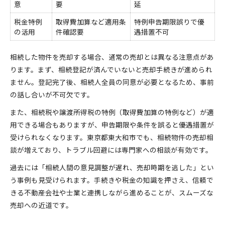
意
要
延
税金特例
取得費加算など適用条
特例申告期限誤りで優
の活用
件確認要
遇措置不可
相続した物件を売却する場合、通常の売却とは異なる注意点があ
ります。まず、相続登記が済んでいないと売却手続きが進められ
ません。登記完了後、相続人全員の同意が必要となるため、事前
の話し合いが不可欠です。
また、相続税や譲渡所得税の特例（取得費加算の特例など）が適
用できる場合もありますが、申告期限や条件を誤ると優遇措置が
受けられなくなります。東京都東大和市でも、相続物件の売却相
談が増えており、トラブル回避には専門家への相談が有効です。
過去には「相続人間の意見調整が遅れ、売却時期を逃した」とい
う事例も見受けられます。手続きや税金の知識を押さえ、信頼で
きる不動産会社や士業と連携しながら進めることが、スムーズな
売却への近道です。