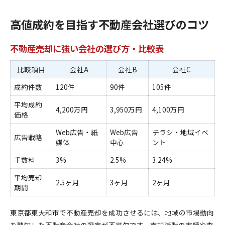
高値成約を目指す不動産会社選びのコツ
不動産売却に強い会社の選び方・比較表
比較項目
会社A
会社B
会社C
成約件数
120件
90件
105件
平均成約
4,200万円
3,950万円
4,100万円
価格
Web広告・紙
Web広告
チラシ・地域イベ
広告戦略
媒体
中心
ント
手数料
3%
2.5%
3.24%
平均売却
2.5ヶ月
3ヶ月
2ヶ月
期間
東京都東大和市で不動産売却を成功させるには、地域の市場動向
を熟知した不動産会社の選定が不可欠です。売却活動の実績や査