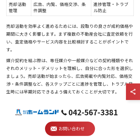
売却活動
広告、内覧、価格交渉、条
進捗管理・トラブ
管理
件調整
ル防止
売却活動を効率よく進めるためには、段取りの良さが成約価格や
期間に大きく影響します。まず複数の不動産会社に査定依頼を行
い、査定価格やサービス内容を比較検討することがポイントで
す。
媒介契約を結ぶ際は、専任媒介や一般媒介などの契約種類やそれ
ぞれのメリット・デメリットを理解し、自分に合った形を選択し
ましょう。売却活動が始まったら、広告掲載や内覧対応、価格交
渉・条件調整など、各ステップごとに進捗を管理し、トラブル発
生時には早期対応できるよう備えておくことが大切です。
不動産売却を有利にする情報収集のコツ
042-567-3381
情報源
主な内容
活用目的
お問い合わせ
売却事例・相
直近の地域内売却
査定・価格交渉の参考
場価格
価格