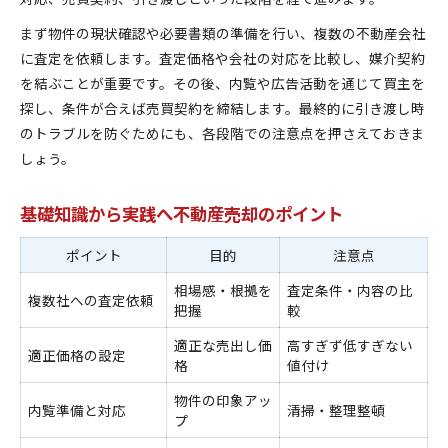
まず物件の現状確認や必要書類の準備を行い、複数の不動産会社
に査定を依頼します。査定価格や会社の対応を比較し、媒介契約
を結ぶことが重要です。その後、内覧や広告活動を通じて買主を
探し、条件が合えば売買契約を締結します。最終的に引き渡し時
のトラブルを防ぐためにも、各段階での注意点を押さえておきま
しょう。
基礎知識から実践へ不動産売却のポイント
ポイント
目的
注意点
相場感・根拠を
査定条件・内容の比
複数社への査定依頼
把握
較
適正な売出し価
高すぎず低すぎない
適正価格の設定
格
値付け
物件の印象アッ
内覧準備と対応
清掃・整理整頓
プ