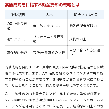
高値成約を目指す不動産売却の戦略とは
内覧時によく聞かれる質問と回答例
不動産売却で内覧を有利に進める工夫
戦略項目
内容
期待できる効果
東京都東大和市で内覧希望が増える工夫
売却時期の選
春・秋に売り出し
購入希望者が増加
定
リフォーム・整理整
物件アピール
成約率向上
頓
自分に合った方法選
媒介契約選び
専任/一般媒介の比較
択
高値成約を目指すには、東京都東大和市の地域特性を活かした戦
略が不可欠です。まず、売却活動を始めるタイミングや市場の動
向を見極めることが重要です。住宅需要が高まる春や秋に合わせ
て売り出しを行うことで、購入希望者が増えやすくなります。
次に、物件の魅力を最大限にアピールするための準備が必要で
す。内覧時の清掃や整理整頓はもちろん、リフォームやホームス
テージングを活用することで印象を良くし、成約率の向上につな