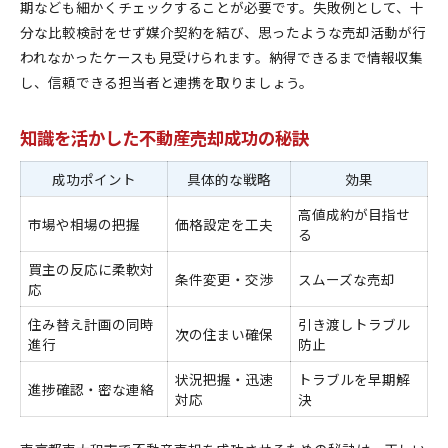
期なども細かくチェックすることが必要です。失敗例として、十
分な比較検討をせず媒介契約を結び、思ったような売却活動が行
われなかったケースも見受けられます。納得できるまで情報収集
し、信頼できる担当者と連携を取りましょう。
知識を活かした不動産売却成功の秘訣
成功ポイント
具体的な戦略
効果
高値成約が目指せ
市場や相場の把握
価格設定を工夫
る
買主の反応に柔軟対
条件変更・交渉
スムーズな売却
応
住み替え計画の同時
引き渡しトラブル
次の住まい確保
進行
防止
状況把握・迅速
トラブルを早期解
進捗確認・密な連絡
対応
決