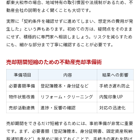
都東大和市の場合、地域特有の取引慣習や法規制があるため、不
動産会社の説明をよく聞くことも大切です。
実際に「契約条件を確認せずに進めてしまい、想定外の費用が発
生した」という声もあります。初めての方は、疑問点をそのまま
にせず、積極的に専門家へ相談しましょう。リスクを減らすため
にも、細かな部分まで丁寧に確認することが必要です。
売却期間短縮のための不動産売却準備術
準備項目
内容
結果への影響
必要書類準備
登記簿謄本・身分証など
手続き遅れ防止
物件状態改善
リフォーム・クリーニング
内覧印象UP
売却活動連携
進捗・反響の確認
対応の迅速化
売却期間をできるだけ短縮するためには、事前準備が非常に重要
です。まず、必要書類（登記簿謄本、身分証明書、固定資産税納
税通知書など）を早めに揃えておくことで、手続きの遅れを防げ