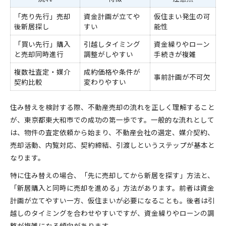
「売り先行」売却
資金計画が立てや
仮住まい発生の可
後新居探し
すい
能性
「買い先行」購入
引越しタイミング
資金繰りやローン
と売却同時進行
調整がしやすい
手続きが複雑
複数社査定・媒介
成約価格や条件が
事前計画が不可欠
契約比較
変わりやすい
住み替えを検討する際、不動産売却の流れを正しく理解すること
が、東京都東大和市での成功の第一歩です。一般的な流れとして
は、物件の査定依頼から始まり、不動産会社の選定、媒介契約、
売却活動、内覧対応、契約締結、引渡しというステップが基本と
なります。
特に住み替えの場合、「先に売却してから新居を探す」方法と、
「新居購入と同時に売却を進める」方法があります。前者は資金
計画が立てやすい一方、仮住まいが必要になることも。後者は引
越しのタイミングを合わせやすいですが、資金繰りやローンの調
整が複雑になる傾向があります。