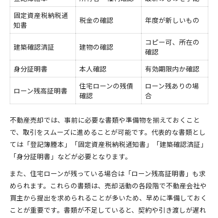
固定資産税納税通
税金の確認
年度が新しいもの
知書
コピー可、所在の
建築確認済証
建物の確認
確認
身分証明書
本人確認
有効期限内か確認
住宅ローンの残債
ローン残ありの場
ローン残高証明書
確認
合
不動産売却では、事前に必要な書類や準備物を揃えておくこと
で、取引をスムーズに進めることが可能です。代表的な書類とし
ては「登記簿謄本」「固定資産税納税通知書」「建築確認済証」
「身分証明書」などが必要となります。
また、住宅ローンが残っている場合は「ローン残高証明書」も求
められます。これらの書類は、売却活動の各段階で不動産会社や
買主から提出を求められることが多いため、早めに準備しておく
ことが重要です。書類が不足していると、契約や引き渡しが遅れ