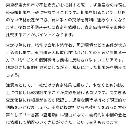
相続物件の不動産売却で注意すべき点
東京都東大和市で不動産売却を検討する際、まず重要なのは現在
高値成約を目指す不動産会社選びのコツ
の売却相場を正確に把握することです。相場を知ることで、無理
のない価格設定ができ、買い手との交渉を有利に進めやすくなり
不動産売却に強い会社の選び方・比較表
ます。複数の不動産会社に査定を依頼し、査定価格や提示条件を
信頼できる不動産売却パートナーの見極め方
比較することがポイントとなります。
複数社査定を活用した高値売却の秘訣
査定の際には、物件の立地や築年数、周辺環境などの条件が大き
地域密着型不動産会社のメリットと活用法
く影響します。東京都東大和市は住宅地としての人気が高まる一
不動産売却で失敗しない会社選びの注意点
方で、物件ごとの個別事情も価格に反映されやすいエリアです。
スムーズな売却活動を進めるための準備法
地域の売却事例も参考にしながら、現状に合った相場感を掴みま
不動産売却前に必要な準備リスト一覧
しょう。
売却活動を円滑に進めるための段取り術
注意点として、一社だけの査定結果に頼らず、少なくとも3社以
不動産売却を有利にする情報収集のコツ
上に依頼し比較検討することが失敗を避けるコツです。高すぎる
失敗しない不動産売却の事前準備ポイント
査定価格には根拠があるか確認し、過度な期待は持たず現実的な
東京都東大和市で売却活動を始めるタイミング
判断を心がけましょう。実際に複数社から見積もりを取った方の
声として「一番高い査定額には理由がなく、最終的に中間の会社
内覧対応がカギとなる売却時の注意点
に依頼して納得のいく売却ができた」という事例もあります。
内覧対応で印象アップする不動産売却テク
売却成功者が実践した内覧準備ポイント