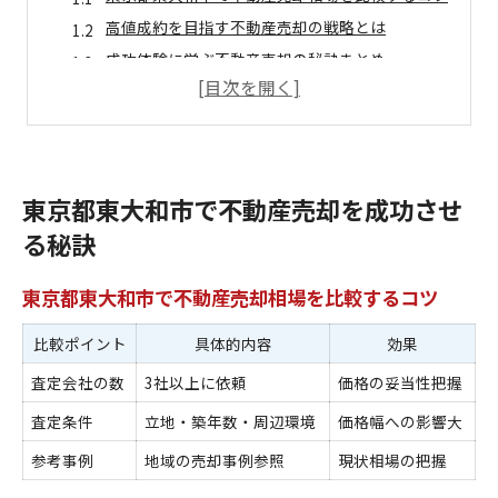
高値成約を目指す不動産売却の戦略とは
成功体験に学ぶ不動産売却の秘訣まとめ
不動産売却を検討するなら押さえたい注意点
売却期間短縮のための不動産売却準備術
知っておきたい不動産売却の基礎知識
不動産売却の流れを図解でわかりやすく解説
東京都東大和市で不動産売却を成功させ
基礎知識から実践へ不動産売却のポイント
る秘訣
不動産売却に必要な書類と準備物リスト
初めての不動産売却で失敗しないための心得
東京都東大和市で不動産売却相場を比較するコツ
知識を活かした不動産売却成功の秘訣
比較ポイント
具体的内容
効果
住み替えや処分時の不動産売却ポイント集
住み替え時に役立つ不動産売却の流れ比較
査定会社の数
3社以上に依頼
価格の妥当性把握
不要物件を賢く売却するための準備法
査定条件
立地・築年数・周辺環境
価格幅への影響大
不動産売却で押さえておきたい税金知識
参考事例
地域の売却事例参照
現状相場の把握
住み替え成功のための不動産売却タイミング