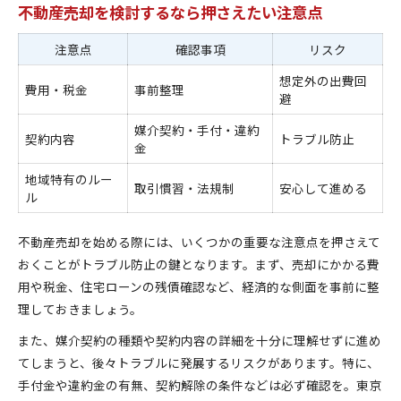
不動産売却を検討するなら押さえたい注意点
注意点
確認事項
リスク
想定外の出費回
費用・税金
事前整理
避
媒介契約・手付・違約
契約内容
トラブル防止
金
地域特有のルー
取引慣習・法規制
安心して進める
ル
不動産売却を始める際には、いくつかの重要な注意点を押さえて
おくことがトラブル防止の鍵となります。まず、売却にかかる費
用や税金、住宅ローンの残債確認など、経済的な側面を事前に整
理しておきましょう。
また、媒介契約の種類や契約内容の詳細を十分に理解せずに進め
てしまうと、後々トラブルに発展するリスクがあります。特に、
手付金や違約金の有無、契約解除の条件などは必ず確認を。東京