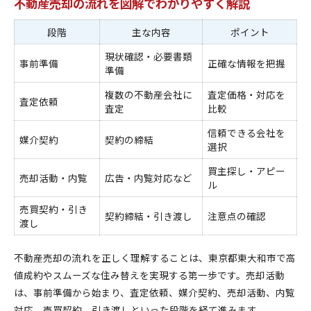
不動産売却の流れを図解でわかりやすく解説
段階
主な内容
ポイント
現状確認・必要書類
事前準備
正確な情報を把握
準備
複数の不動産会社に
査定価格・対応を
査定依頼
査定
比較
信頼できる会社を
媒介契約
契約の締結
選択
買主探し・アピー
売却活動・内覧
広告・内覧対応など
ル
売買契約・引き
契約締結・引き渡し
注意点の確認
渡し
不動産売却の流れを正しく理解することは、東京都東大和市で高
値成約やスムーズな住み替えを実現する第一歩です。売却活動
は、事前準備から始まり、査定依頼、媒介契約、売却活動、内覧
対応、売買契約、引き渡しといった段階を経て進みます。