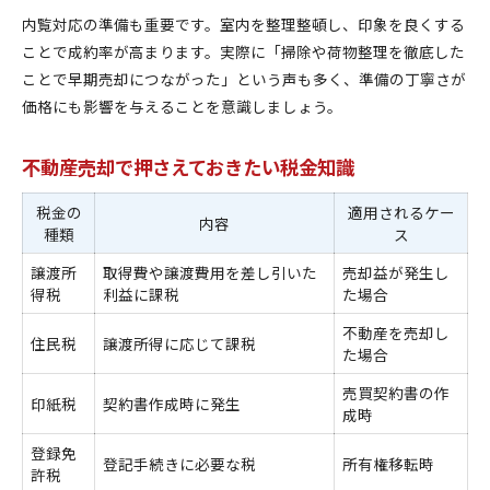
内覧対応の準備も重要です。室内を整理整頓し、印象を良くする
ことで成約率が高まります。実際に「掃除や荷物整理を徹底した
ことで早期売却につながった」という声も多く、準備の丁寧さが
価格にも影響を与えることを意識しましょう。
不動産売却で押さえておきたい税金知識
税金の
適用されるケー
内容
種類
ス
譲渡所
取得費や譲渡費用を差し引いた
売却益が発生し
得税
利益に課税
た場合
不動産を売却し
住民税
譲渡所得に応じて課税
た場合
売買契約書の作
印紙税
契約書作成時に発生
成時
登録免
登記手続きに必要な税
所有権移転時
許税