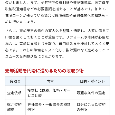
欠かせません。まず、所有物件の権利証や登記簿謄本、固定資産
税納税通知書などの必要書類を揃えることが基本です。加えて、
住宅ローンが残っている場合は残債確認や金融機関への相談も早
めに行いましょう。
さらに、売却予定の物件の室内外を整理・清掃し、内覧に備えて
印象を良くしておくことが重要です。リフォームや修繕が必要な
場合は、事前に見積もりを取り、費用対効果を検討しておくと安
心です。これらの準備をリスト化し、抜け漏れなく進めることで
スムーズな売却活動につながります。
売却活動を円滑に進めるための段取り術
段取り
内容
目的・ポイント
複数社に依頼、価格・サー
査定依頼
最適な条件の選定
ビス比較
媒介契約
専任媒介・一般媒介の種類
自分に合った契約
締結
選択
の選択