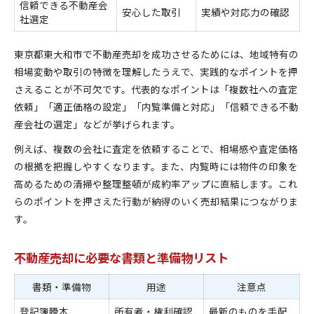
信頼できる不動産会
安心した取引
実績や対応力の確認
社選定
東京都東大和市で不動産売却を成功させるためには、地域特有の
相場変動や取引の特徴を理解したうえで、実践的なポイントを押
さえることが不可欠です。代表的なポイントは「複数社への査定
依頼」「適正価格の設定」「内覧準備と対応」「信頼できる不動
産会社の選定」などが挙げられます。
例えば、複数の会社に査定を依頼することで、相場感や査定価格
の根拠を把握しやすくなります。また、内覧時には物件の印象を
高めるための清掃や整理整頓が成約率アップに直結します。これ
らのポイントを押さえた行動が納得のいく売却結果につながりま
す。
不動産売却に必要な書類と準備物リスト
書類・準備物
用途
注意点
登記簿謄本
所有者・権利確認
最新のものを手配