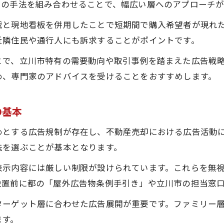
らの手法を組み合わせることで、幅広い層へのアプローチが
屋外広告物変更申請と売却活動の関係性
載と現地看板を併用したことで短期間で購入希望者が現れ
屋外広告物条例に基づく売却戦略の実際
近隣住民や通行人にも訴求することがポイントです。
不動産売却を成功させる屋外広告の活用術
とで、立川市特有の需要動向や取引事例を踏まえた広告戦
屋外広告物条例改正が売却活動へ与える影響
め、専門家のアドバイスを受けることをおすすめします。
特定屋内広告物を取り入れた効果的な売却
広告物の自己点検でリスクを未然に防ぐ方法
の基本
条例手引きを活用した売却広告のポイント
不動産を売却するなら知っておきたい法律対応
めとする広告規制が存在し、不動産売却における広告活動
法を選ぶことが基本となります。
不動産売却時に必要な広告物の法的手続き
東京都の広告条例改正と対応策のポイント
表示内容には厳しい制限が設けられています。これらを無
設置前に都の「屋外広告物条例手引き」や立川市の担当窓
屋外広告物完了届提出の流れと注意点
広告物変更申請による売却活動の影響解説
ターゲット層に合わせた広告展開が重要です。ファミリー
広告規制違反を避けるための実務知識
ます。