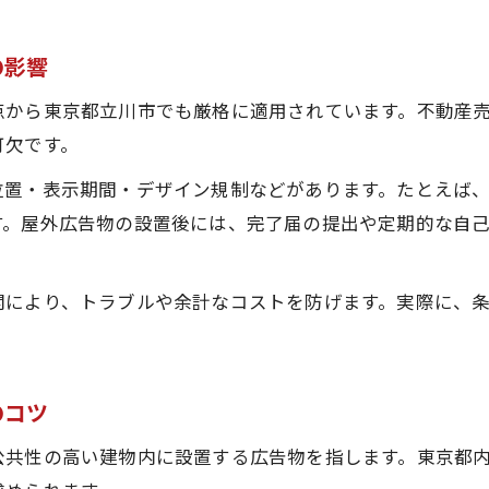
屋外広告物完了届が必要なケースと対応策
の影響
不動産売却時に完了届が必要な広告物とは
屋外広告物条例に則った完了届の提出方法
点から東京都立川市でも厳格に適用されています。不動産
完了届の提出を忘れた場合のリスク回避法
可欠です。
特定屋内広告物の完了届手続きと注意点
位置・表示期間・デザイン規制などがあります。たとえば
条例改正が完了届に及ぼす影響をチェック
す。屋外広告物の設置後には、完了届の提出や定期的な自
効果的な不動産売却を実現する広告物活用術
東京都の広告条例を意識した売却広告運用
開により、トラブルや余計なコストを防げます。実際に、
屋外広告物と特定屋内広告物の組み合わせ戦略
広告物変更申請がもたらす売却効果の事例紹介
自己点検を活用した安全な広告展開方法
のコツ
改正条例のポイントを押さえた広告活用法
公共性の高い建物内に設置する広告物を指します。東京都