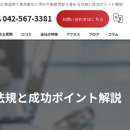
広告活用で東京都立川市の不動産売却を進める法規と成功ポイント解説
042-567-3381
お問い合わせはこちら
ある質問
口コミ
当社の特徴
アクセス
ブログ
コラム
買取
相続
離婚
法規と成功ポイント解説
住み替え
空き家