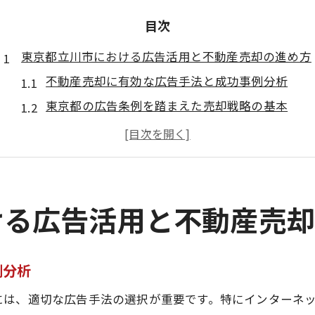
目次
東京都立川市における広告活用と不動産売却の進め方
不動産売却に有効な広告手法と成功事例分析
東京都の広告条例を踏まえた売却戦略の基本
屋外広告物条例の要点と不動産売却への影響
特定屋内広告物を活用する不動産売却のコツ
広告規制を守る安心の不動産売却計画
不動産売却時に押さえたい広告規制のポイント
ける広告活用と不動産売
東京都広告条例に基づく不動産売却時の留意点
屋外広告物条例手引きで知る規制の概要
例分析
広告物完了届が必要となるケースの解説
には、適切な広告手法の選択が重要です。特にインターネ
自己点検を活かした安心の広告展開方法