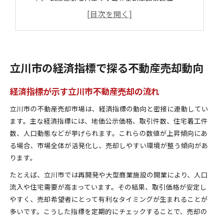
投資家が注目する不動産売却市場の特徴
不動産売却に影響する立川市の景気動向
経済指標から見た不動産売却の賢い判断法
不動産売却を支える立川市の資産価値分析
資産価値を高める立川市独自の要素とは
立川市の経済指標で探る不動産売却動向
不動産売却に役立つ資産価値分析の重要性
経済指標活用による不動産売却戦略の構築
経済指標が示す立川市不動産売却の流れ
立川市の資産価値が不動産売却に与える影響
立川市の不動産売却市場は、経済指標の動向と密接に連動してい
不動産売却で重視される資産価値の見極め方
ます。主な経済指標には、地価公示価格、取引件数、住宅着工件
経済データから読み解く立川市の価値
数、人口動態などが挙げられます。これらの数値が上昇傾向にあ
最新経済データで知る立川市不動産売却事情
る場合、市場全体が活発化し、売却しやすい環境が整う傾向があ
ります。
経済データ分析が導く市場価値の見通し
不動産売却市場で注目されるデータ活用法
たとえば、立川市では再開発や大型商業施設の開業により、人口
立川市の不動産売却に役立つ経済データとは
流入や住宅需要が高まっています。その結果、取引価格が安定し
やすく、売却希望者にとって有利なタイミングが生まれることが
経済データで把握する不動産売却の最適時期
多いです。こうした指標を定期的にチェックすることで、売却の
立川市における売却タイミングの見極め方