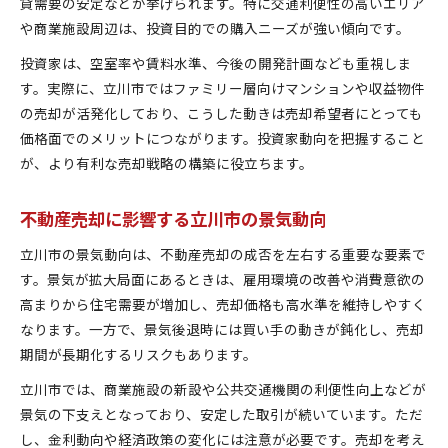
貸需要の安定などが挙げられます。特に交通利便性の高いエリア
今後注目したい立川市の市況変化と売却戦略
や商業施設周辺は、投資目的での購入ニーズが強い傾向です。
経済指標で見抜く不動産市況のポイント
投資家は、空室率や賃料水準、今後の開発計画なども重視しま
す。実際に、立川市ではファミリー層向けマンションや収益物件
の売却が活発化しており、こうした動きは売却希望者にとっても
価格面でのメリットにつながります。投資家動向を把握すること
が、より有利な売却戦略の構築に役立ちます。
不動産売却に影響する立川市の景気動向
立川市の景気動向は、不動産売却の成否を左右する重要な要素で
す。景気が拡大局面にあるときは、雇用環境の改善や消費意欲の
高まりから住宅需要が増加し、売却価格も高水準を維持しやすく
なります。一方で、景気後退時には買い手の動きが鈍化し、売却
期間が長期化するリスクもあります。
立川市では、商業施設の新設や公共交通機関の利便性向上などが
景気の下支えとなっており、安定した取引が続いています。ただ
し、金利動向や経済政策の変化には注意が必要です。売却を考え