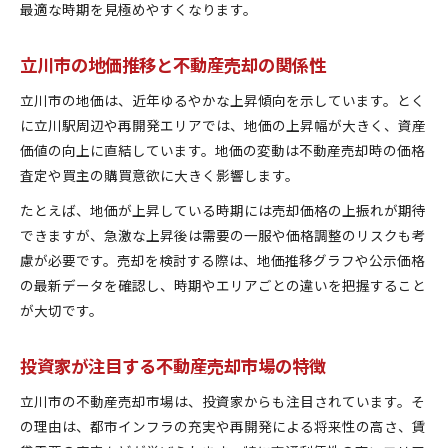
最適な時期を見極めやすくなります。
不動産売却のタイミングを左右する経済指標
立川市で売却に適した時期の判断ポイント
立川市の地価推移と不動産売却の関係性
資産価値と売却タイミングの最適な関係性
立川市の地価は、近年ゆるやかな上昇傾向を示しています。とく
経済動向から考える不動産売却の好機
に立川駅周辺や再開発エリアでは、地価の上昇幅が大きく、資産
立川市で後悔しない不動産売却のポイント
価値の向上に直結しています。地価の変動は不動産売却時の価格
資産向上へ導く経済指標の活用術
査定や買主の購買意欲に大きく影響します。
不動産売却で役立つ経済指標の見方と応用
たとえば、地価が上昇している時期には売却価格の上振れが期待
立川市資産価値アップのための指標活用法
できますが、急激な上昇後は需要の一服や価格調整のリスクも考
経済指標を使った不動産売却戦略の実践例
慮が必要です。売却を検討する際は、地価推移グラフや公示価格
資産向上を目指す不動産売却の具体的手法
の最新データを確認し、時期やエリアごとの違いを把握すること
立川市の指標分析で資産価値を最大化する方法
が大切です。
今注目すべき立川市の不動産市況
投資家が注目する不動産売却市場の特徴
経済指標で読む立川市の不動産売却市況
不動産売却に影響する市況トレンドの最新動向
立川市の不動産売却市場は、投資家からも注目されています。そ
立川市の不動産市況が売却判断に与える影響
の理由は、都市インフラの充実や再開発による将来性の高さ、賃