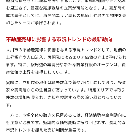
経済指標をもとに現状を分析することで、市場の過熱や冷え込み
を見逃さず、最適な売却戦略の立案が可能となります。売却時の
成功事例としては、再開発エリア周辺の地価上昇局面で物件を売
却したケースが挙げられます。
不動産売却に影響する市況トレンドの最新動向
立川市の不動産売却に影響を与える市況トレンドとして、地価の
上昇傾向や人口流入、再開発によるエリア価値の向上が挙げられ
ます。特に、駅周辺の再開発や新たな商業施設のオープンは、資
産価値の上昇を後押ししています。
実際に、立川市の地価は過去数年で緩やかに上昇しており、投資
家や実需層からの注目度が高まっています。特定エリアでは取引
件数の増加も見られ、売却を検討する際の追い風となっていま
す。
一方で、市場全体の動きを見極めるには、経済情勢や金利動向に
も注意が必要です。短期的な価格変動に振り回されず、長期的な
市況トレンドを捉えた売却判断が重要です。