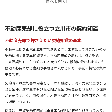
総務課との連携が重要な不動産売却の流れ
まちづくり推進課が関わる契約のポイント
行政給付金を活用した購入契約の工夫
不動産売却と行政給付金の活用法を解説
不動産売却に役立つ立川市の契約知識
立川市の7万円給付金が契約に与える影響
給付金申請時に意識したい契約の流れ
不動産売却で押さえたい契約知識の基本
契約前に役立つ立川市役所の情報収集術
不動産売却を東京都立川市で進める際、まず知っておきたいのが
産業振興課が教える給付金と契約の知識
契約に関する基本知識です。不動産売却の流れは「媒介契約」
契約手続きが不安な方へ立川市の解説
「売買契約」「引き渡し」と大きく3つの段階に分かれます。各
不動産売却で安心できる契約手続きの流れ
段階で必要となる書類や手続きが異なるため、事前の情報収集が
重要です。
総務課へ相談したい契約時の注意点
立川市の組織図からわかる手続きの流れ
契約時には契約書の内容をしっかり確認し、特に売買代金や引き
工事課と連携した契約手続きの進め方
渡し条件、違約金の有無など細かな条項も見落とさないよう注意
が必要です。立川市の場合、地元不動産会社や行政窓口での相談
契約手続きに強い地域文化課の活用法
も活用できます。
立川市のまちづくり動向と売却ポイント
例えば、売買契約締結前に重要事項説明が義務付けられており、
不動産売却に影響するまちづくり推進課の動向