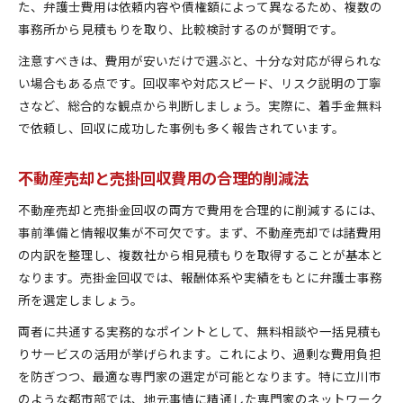
た、弁護士費用は依頼内容や債権額によって異なるため、複数の
事務所から見積もりを取り、比較検討するのが賢明です。
注意すべきは、費用が安いだけで選ぶと、十分な対応が得られな
い場合もある点です。回収率や対応スピード、リスク説明の丁寧
さなど、総合的な観点から判断しましょう。実際に、着手金無料
で依頼し、回収に成功した事例も多く報告されています。
不動産売却と売掛回収費用の合理的削減法
不動産売却と売掛金回収の両方で費用を合理的に削減するには、
事前準備と情報収集が不可欠です。まず、不動産売却では諸費用
の内訳を整理し、複数社から相見積もりを取得することが基本と
なります。売掛金回収では、報酬体系や実績をもとに弁護士事務
所を選定しましょう。
両者に共通する実務的なポイントとして、無料相談や一括見積も
りサービスの活用が挙げられます。これにより、過剰な費用負担
を防ぎつつ、最適な専門家の選定が可能となります。特に立川市
のような都市部では、地元事情に精通した専門家のネットワーク