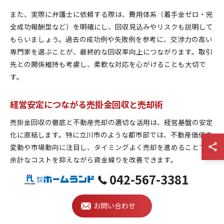
また、実際に弁護士に依頼する際は、費用体系（着手金ゼロ・完
全成功報酬型など）を明確にし、回収見込みやリスクも説明して
もらいましょう。過去の成功例や失敗例を参考に、交渉力の高い
専門家を選ぶことが、最終的な回収率向上につながります。取引
先との関係維持も考慮し、柔軟な対応を心がけることも大切で
す。
経営安定につながる売掛金回収と売却術
売掛金回収の徹底と不動産売却の適切な活用は、経営基盤の安定
化に直結します。特に立川市のような都市部では、不動産価値の
変動や市場動向に注目し、タイミングよく売却を進めることで、
余計なコストを抑えながら資金繰りを改善できます。
042-567-3381
経営者としては、日頃から売掛金管理の体制整備や、万が一に備
えた売却計画の策定が欠かせません。専門家の意見や無料相談を
活用し、現場で使える知識を身につけておくことで、不測の事態
お問い合わせ
にも迅速かつ柔軟に対応できるようになります。経営安定のため