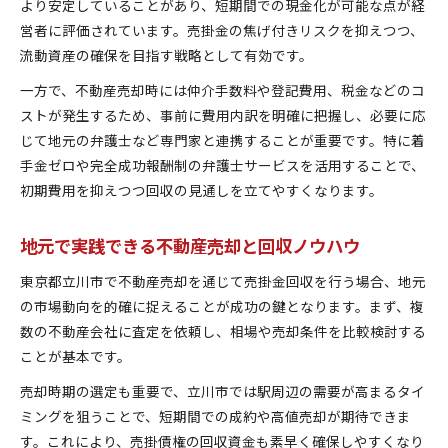
より安定していることがあり、短期間での現金化が可能な点が経
営者に評価されています。売掛金の焦げ付きリスクを抑えつつ、
流動資産の確保を目指す戦略として有効です。
一方で、不動産売却時には仲介手数料や登記費用、税金などのコ
ストが発生するため、事前に費用内訳を明確に把握し、必要に応
じて地元の弁護士など専門家と連携することが重要です。特に着
手金ゼロや完全成功報酬制の弁護士サービスを活用することで、
初期費用を抑えつつ回収の見通しを立てやすくなります。
地元で実践できる不動産売却と回収ノウハウ
東京都立川市で不動産売却を通じて売掛金回収を行う場合、地元
の市場動向を的確に捉えることが成功の鍵となります。まず、複
数の不動産会社に査定を依頼し、相場や売却条件を比較検討する
ことが基本です。
売却時期の選定も重要で、立川市では駅周辺の需要が高まるタイ
ミングを狙うことで、短期間での成約や高値売却が期待できま
す。これにより、売掛債権の回収資金も素早く確保しやすくなり