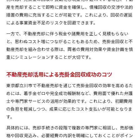
産を売却することで即時に資金を確保し、債権回収の交渉や法的
中小企業が選ぶ売掛金回収の有効な進め方
措置の費用に充当することが可能です。これにより、回収の遅延
不動産売却を絡めた回収強化の具体的ステップ
による事業資金不足のリスクを回避できます。
売掛金回収率向上を目指す経営者の実践策
一方で、不動産売却に伴う税金や諸費用を正しく見積もらない
経営安定につながる売掛金回収と売却術
と、思わぬコスト増につながることもあるため、売掛金回収と不
動産売却を組み合わせる際は、両者の費用対効果や資金計画を慎
重にシミュレーションすることが大切です。
不動産売却活用による売掛金回収成功のコツ
東京都立川市で不動産売却を通じて売掛金回収の効率を高めるた
めには、着手金ゼロや完全成功報酬制など、費用面で優れた弁護
士や専門家サービスの活用が効果的です。これにより、初期費用
の負担を軽減しつつ、成果に応じたコスト支払いが可能となりま
す。
具体的には、売却手続きの段階で複数の専門家に相談し、売却価
格や回収見込み、必要経費の内訳を明確にしておくことがポイン