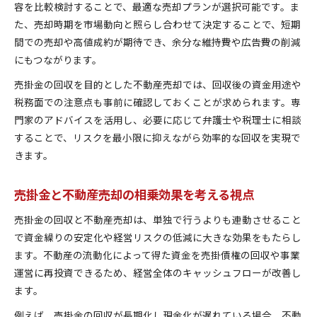
売掛金回収率を左右する不動産売却のコツ
容を比較検討することで、最適な売却プランが選択可能です。ま
た、売却時期を市場動向と照らし合わせて決定することで、短期
売掛回収率高める不動産売却のチェックポイント
間での売却や高値成約が期待でき、余分な維持費や広告費の削減
地元で活かす売掛金回収の最新ノウハウ
にもつながります。
不動産売却を活用した売掛金回収の最新動向
売掛金の回収を目的とした不動産売却では、回収後の資金用途や
地元で実践できる不動産売却と回収ノウハウ
税務面での注意点も事前に確認しておくことが求められます。専
売掛金回収で成功する最新不動産売却活用法
門家のアドバイスを活用し、必要に応じて弁護士や税理士に相談
不動産売却を交えた売掛回収の実践ノウハウ
することで、リスクを最小限に抑えながら効率的な回収を実現で
売掛金回収と不動産売却の新しい実務知識
きます。
実務家が語る売却費用削減の秘訣を解説
不動産売却費用を抑えるための実務的工夫
売掛金と不動産売却の相乗効果を考える視点
売掛金回収で実務家が推奨する費用削減策
売掛金の回収と不動産売却は、単独で行うよりも連動させること
不動産売却と売掛回収費用の合理的削減法
で資金繰りの安定化や経営リスクの低減に大きな効果をもたらし
費用削減に役立つ不動産売却の実践知識
ます。不動産の流動化によって得た資金を売掛債権の回収や事業
実務家が教える売掛金回収コスト圧縮術
運営に再投資できるため、経営全体のキャッシュフローが改善し
ます。
中小企業経営者に役立つ立川市の回収戦略
不動産売却と売掛金回収の最適戦略を解説
例えば、売掛金の回収が長期化し現金化が遅れている場合、不動