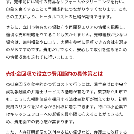
す。売却前には物件の簡易なリフォームやクリーニングを行い、
印象を良くすることで早期成約につながりやすくなります。これ
らの工夫により、トータルコストの圧縮が期待できます。
さらに、立川市特有の市場動向や再開発エリアの情報を把握し、
適切な売却戦略を立てることも欠かせません。売却経験が少ない
場合は、無料相談や口コミ、実績を参考に信頼できる会社を選ぶ
のがおすすめです。費用だけでなく、安心して取引を進めるため
の情報収集も忘れずに行いましょう。
売掛金回収で役立つ費用節約の具体策とは
売掛金回収を効率的かつ低コストで行うには、着手金ゼロや完全
成功報酬型の弁護士サービスの活用が有効です。東京都立川市で
も、こうした報酬体系を採用する法律事務所が増えており、初期
費用のリスクを抑えながら回収に着手できます。特に中小企業で
はキャッシュフローへの影響を最小限に抑えることができるた
め、費用面での安心感が高まります。
また、内容証明郵便の送付や支払い催促など、弁護士に依頼する