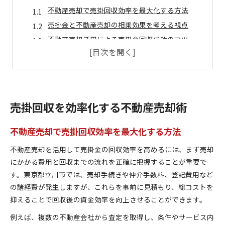
不動産売却で売掛回収効率を最大化する方法
売掛金と不動産売却の相乗効果を考える視点
不動産売却活用による売掛金回収成功のコツ
売掛回収と不動産売却の連携が生む実践メリット
売掛の課題を解消する不動産売却の新戦略
東京都立川市で費用抑制に注目の方法
不動産売却時に費用を抑える実践的ポイント
売掛回収を効率化する不動産売却術
売掛金回収で役立つ費用節約の具体策とは
東京都立川市で注目の費用圧縮型売掛金対策
不動産売却で売掛回収効率を最大化する方法
不動産売却と売掛金回収のコストダウン技法
不動産売却を活用して売掛金の回収効率を高めるには、まず売却
費用負担を軽減する売掛金回収の工夫を紹介
にかかる費用と回収までの流れを正確に把握することが重要で
不動産売却なら売掛金回収率の向上へ
す。東京都立川市では、売却手続きや仲介手数料、登記費用など
不動産売却で売掛金回収率を高める実践例
の諸経費が発生しますが、これらを事前に見積もり、総コストを
抑えることで回収後の資金効率を向上させることができます。
売掛金回収率アップにつながる売却戦略
不動産売却がもたらす回収率向上の仕組み
例えば、複数の不動産会社から査定を取得し、条件やサービス内