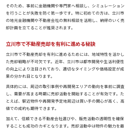
売却タイミングを金融視点で見極める
そのため、事前に金融機関や専門家へ相談し、シミュレーション
を行うことが失敗を防ぐ第一歩です。特に初めての方は、立川市
不動産売却に最適なタイミングの見極め方
の地元金融機関や不動産会社の無料相談を活用し、納得のいく売
金融環境を考慮した売却判断のポイント
却計画を立てることが推奨されます。
立川市市況と連動した売却時期の選び方
資産価値を守るためのタイミング戦略
立川市で不動産売却を有利に進める秘訣
不動産売却で後悔しない判断基準とは
立川市で不動産売却を有利に進めるためには、地域特性を活かし
立川市で資産を守るための実践法を解説
た売却戦略が不可欠です。近年、立川市は都市開発や生活利便性
資産保全に役立つ不動産売却の実践アプローチ
の向上により注目されており、適切なタイミングや価格設定が成
立川市で損を防ぐ売却時のチェックリスト
果の分かれ目となります。
金融知識で資産リスクを最小限に抑える方法
具体的には、周辺の取引事例や再開発エリアの動向を事前に調査
不動産売却で失敗しないための交渉術
し、需要が高まる時期に売却活動を開始することが有効です。た
安心できる不動産会社の見極め方を紹介
とえば、駅近物件や再開発予定地周辺は買い手の関心が高く、高
最新動向から考える不動産売却戦略
値での成約も期待できます。
立川市最新市況を踏まえた売却戦略の立て方
加えて、信頼できる不動産会社選びや、販売活動の透明性を確保
不動産売却で活用したい金融トレンド解説
することも成功のカギとなります。売却活動中は物件の魅力を最