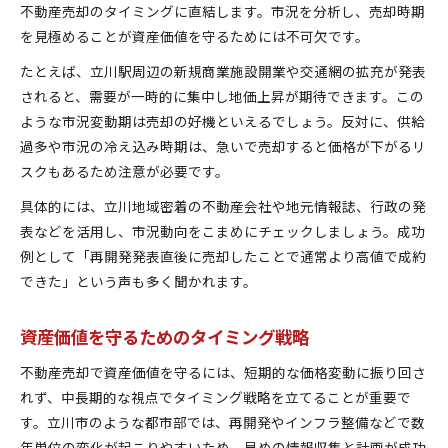
不動産売却のタイミングに直結します。市況を分析し、売却時期
を見極めることが資産価値を守るためには不可欠です。
たとえば、立川駅周辺の新規商業施設開業や交通網の拡充が発表
されると、需要が一時的に集中し地価上昇が期待できます。この
ような市況変動期は売却の好機といえるでしょう。反対に、供給
過多や市況の冷え込み時期は、急いで売却すると価格が下がるリ
スクもあるため注意が必要です。
具体的には、立川地域密着の不動産会社や地元情報誌、行政の発
表などを活用し、市況動向をこまめにチェックしましょう。成功
例として「再開発発表直後に売却したことで通常より高値で成約
できた」という声も多く聞かれます。
資産価値を守るためのタイミング戦略
不動産売却で資産価値を守るには、短期的な価格変動に振り回さ
れず、中長期的な視点でタイミング戦略を立てることが重要で
す。立川市のような都市部では、再開発やインフラ整備などで数
年単位の変化が起こりやすいため、早めの情報収集と計画が成功