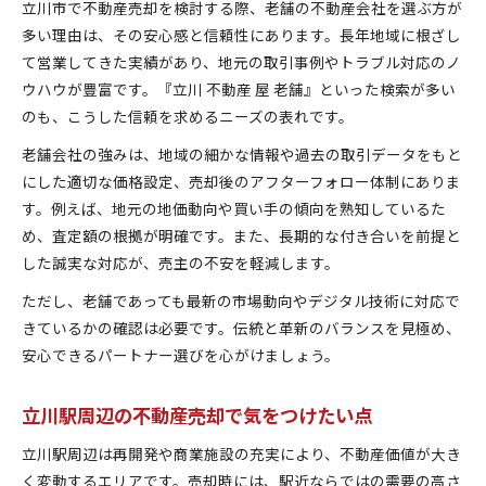
立川市で不動産売却を検討する際、老舗の不動産会社を選ぶ方が
多い理由は、その安心感と信頼性にあります。長年地域に根ざし
て営業してきた実績があり、地元の取引事例やトラブル対応のノ
ウハウが豊富です。『立川 不動産 屋 老舗』といった検索が多い
のも、こうした信頼を求めるニーズの表れです。
老舗会社の強みは、地域の細かな情報や過去の取引データをもと
にした適切な価格設定、売却後のアフターフォロー体制にありま
す。例えば、地元の地価動向や買い手の傾向を熟知しているた
め、査定額の根拠が明確です。また、長期的な付き合いを前提と
した誠実な対応が、売主の不安を軽減します。
ただし、老舗であっても最新の市場動向やデジタル技術に対応で
きているかの確認は必要です。伝統と革新のバランスを見極め、
安心できるパートナー選びを心がけましょう。
立川駅周辺の不動産売却で気をつけたい点
立川駅周辺は再開発や商業施設の充実により、不動産価値が大き
く変動するエリアです。売却時には、駅近ならではの需要の高さ