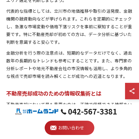
代表的な指標としては、立川市の地価推移や取引の活発度、金融
機関の融資動向などが挙げられます。これらを定期的にチェック
し、急激な市場変動や価格下落リスクを事前に察知することが重
要です。特に不動産売却が初めての方は、データ分析に基づいた
判断を意識すると安心です。
金融分析を行う際の注意点は、短期的なデータだけでなく、過去
数年の長期的なトレンドも参考にすることです。また、専門家の
分析レポートや地元不動産会社の市況情報も活用し、より多角的
な視点で売却市場を読み解くことが成功への近道となります。
不動産売却成功のための情報収集術とは
不動産売却において最も重要なのは、正確で信頼できる情報をい
042-567-3381
かに集めるかです。立川市では「おすすめ不動産屋」や「地域密
着不動産」など、地元に強い不動産会社から直接ヒアリングする
のが効果的です。口コミや過去の成約事例も参考にしましょう。
お問い合わせ
加えて、インターネットの一括査定や不動産ポータルサイトを活