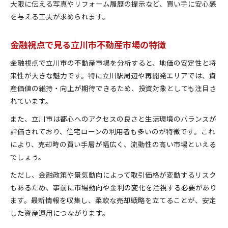
立川の地域特性を反映した資産活用方法
大限に伝える写真やリフォーム履歴の提示など、買い手に安心感
売却市場動向を読むための金融分析視点
を与える工夫が求められます。
不動産売却成功のための情報収集術とは
金融視点で見る立川市不動産市場の特徴
金融視点で立川市の不動産市場を分析すると、地価の安定性と将
来性が大きな魅力です。特に立川駅周辺や再開発エリアでは、資
産価値の維持・向上が期待できるため、投資対象としても注目さ
れています。
また、立川市は都心へのアクセスの良さと生活環境のバランスが
評価されており、住宅ローンの利用者も多いのが特徴です。これ
により、売却時の買い手層が幅広く、流動性の高い市場といえる
でしょう。
ただし、金融政策や景気動向によって取引価格が変動するリスク
もあるため、事前に市場動向や金利の変化を注視する必要があり
ます。最新情報を収集し、柔軟な売却戦略を立てることが、安定
した資産運用につながります。