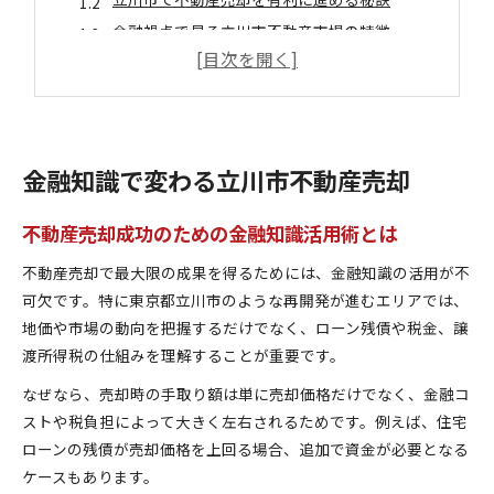
金融視点で見る立川市不動産市場の特徴
立川 不動産屋選びと売却に強い会社の探し方
不動産売却の資産形成メリットを知る
立川の資産価値向上に役立つ売却術
資産価値を高めるための不動産売却ポイント
金融知識で変わる立川市不動産売却
立川市での売却時に必要な金融判断とは
地域密着型不動産会社の選び方と活用法
不動産売却成功のための金融知識活用術とは
不動産売却で老舗会社が持つ安心感の理由
不動産売却で最大限の成果を得るためには、金融知識の活用が不
立川駅周辺の不動産売却で気をつけたい点
可欠です。特に東京都立川市のような再開発が進むエリアでは、
安心を生む不動産売却の進め方とは
地価や市場の動向を把握するだけでなく、ローン残債や税金、譲
不動産売却を安心して進めるための準備とは
渡所得税の仕組みを理解することが重要です。
立川市の不動産屋比較で大切な視点
なぜなら、売却時の手取り額は単に売却価格だけでなく、金融コ
トラブルを避ける売却手続きのポイント
ストや税負担によって大きく左右されるためです。例えば、住宅
金融知識を活用した売却時の注意点
ローンの残債が売却価格を上回る場合、追加で資金が必要となる
ケースもあります。
相談しやすい不動産会社の特徴を押さえる