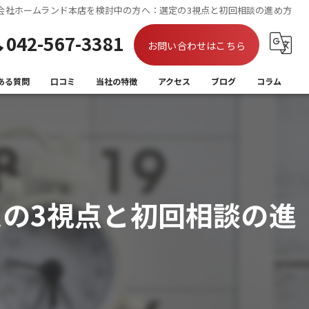
会社ホームランド本店を検討中の方へ：選定の3視点と初回相談の進め方
042-567-3381
お問い合わせはこちら
ある質問
口コミ
当社の特徴
アクセス
ブログ
コラム
買取
相続
離婚
の3視点と初回相談の進
住み替え
空き家