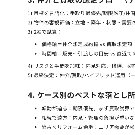
1) 目標を言語化：手取り最優先/期限厳守/住
2) 物件の客観評価：立地・築年・状態・需要
3) 2軸で試算：
価格軸＝仲介想定成約幅 vs 買取想定額
時間軸＝販売〜引渡しの目安 vs 直近で
4) リスクと手間を加味：内見対応、修繕、契
5) 最終決定：仲介/買取/ハイブリッド運用（
4. ケース別のベストな落とし
転勤が迫る：期限優先。まず買取試算で
相続で遠方：内見・管理の負担が重いな
築古×リフォーム余地：エリア需要が強