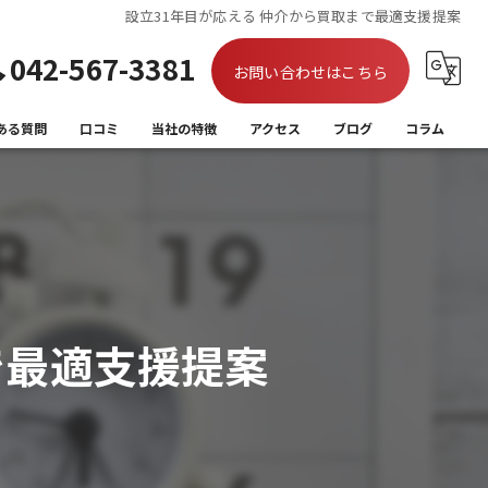
設立31年目が応える 仲介から買取まで最適支援提案
042-567-3381
お問い合わせはこちら
ある質問
口コミ
当社の特徴
アクセス
ブログ
コラム
買取
相続
離婚
で最適支援提案
住み替え
空き家