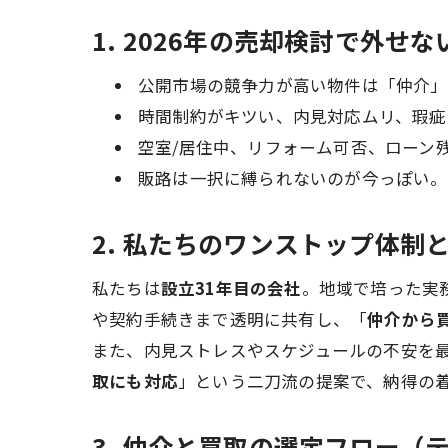
1. 2026年の売却検討で外せ
公開市場の競争力が高い物件は「仲介」
時間制約がキツい、内見対応ムリ、瑕疵
空室/居住中、リフォーム可否、ローン
販路は一択に縛られないのが今っぽい。
2. 私たちのワンストップ体制
私たちは
設立31年目の会社
。地域で培った実
や契約手続きまで透明に共有し、「
仲介から
また、内見ストレスやスケジュールの不安を
取にも対応
」という二刀流の提案で、納得の
3. 仲介と買取の選定フロー（