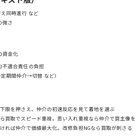
替え同時進行 など
の強さ
の資金化
約不適合責任の負担
一定期間仲介→切替 など）
所
下限を押さえ、仲介の初速反応を見て着地を選ぶ
ら買取でスピード重視。思い入れ重視なら仲介で買主像を
ければ仲介で価値最大化。改修負担NGなら買取が刺さる