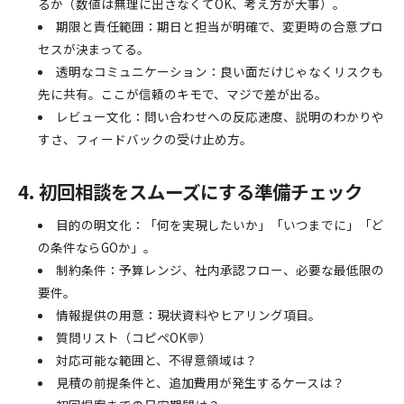
るか（数値は無理に出さなくてOK、考え方が大事）。
期限と責任範囲：期日と担当が明確で、変更時の合意プロ
セスが決まってる。
透明なコミュニケーション：良い面だけじゃなくリスクも
先に共有。ここが信頼のキモで、マジで差が出る。
レビュー文化：問い合わせへの反応速度、説明のわかりや
すさ、フィードバックの受け止め方。
4. 初回相談をスムーズにする準備チェック
目的の明文化：「何を実現したいか」「いつまでに」「ど
の条件ならGOか」。
制約条件：予算レンジ、社内承認フロー、必要な最低限の
要件。
情報提供の用意：現状資料やヒアリング項目。
質問リスト（コピペOK💬）
対応可能な範囲と、不得意領域は？
見積の前提条件と、追加費用が発生するケースは？