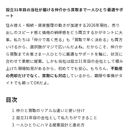
設立31年目の当社が届ける仲介から買取まで一人ひとり最適サポ
ート
住み替え・相続・資産整理の動きが加速する2026年現在、売り
出しのスピード感と価格の納得感をどう両立するかがホントに大
事。私たちは「仲介で高く売る」も「買取で早く決める」も両方
いけるから、選択肢がマジで広いんだよね。だからこそ、仲介か
ら買取までお客さま一人ひとりに最適なサポートを軸に、状況に
合わせて柔軟に提案。しかも当社は設立31年目の会社として積み
上げた現場知見があるから、初めてでも安心。もちろん、
不動産
の売却だけでなく、買取にも対応
しているから、期限や事情がタ
イトでも頼ってOKだよ。
目次
仲介と買取のリアルな違いと使い分け
設立31年目の会社として私たちができること
一人ひとりにハマる提案設計と進め方