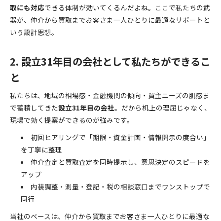
取にも対応
できる体制が効いてくるんだよね。ここで私たちの武
器が、仲介から買取までお客さま一人ひとりに最適なサポートと
いう設計思想。
2. 設立31年目の会社として私たちができるこ
と
私たちは、地域の相場感・金融機関の傾向・買主ニーズの肌感ま
で蓄積してきた
設立31年目の会社
。だから机上の理屈じゃなく、
現場で効く提案ができるのが強みです。
初回ヒアリングで「期限・資金計画・情報開示の度合い」
を丁寧に整理
仲介査定と買取査定を同時提示し、意思決定のスピードを
アップ
内装調整・測量・登記・税の相談窓口までワンストップで
同行
当社のベースは、仲介から買取までお客さま一人ひとりに最適な