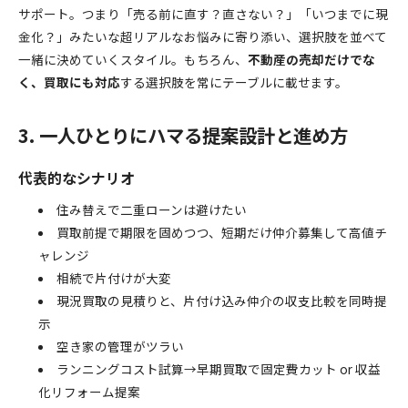
サポート。つまり「売る前に直す？直さない？」「いつまでに現
金化？」みたいな超リアルなお悩みに寄り添い、選択肢を並べて
一緒に決めていくスタイル。もちろん、
不動産の売却だけでな
く、買取にも対応
する選択肢を常にテーブルに載せます。
3. 一人ひとりにハマる提案設計と進め方
代表的なシナリオ
住み替えで二重ローンは避けたい
買取前提で期限を固めつつ、短期だけ仲介募集して高値チ
ャレンジ
相続で片付けが大変
現況買取の見積りと、片付け込み仲介の収支比較を同時提
示
空き家の管理がツラい
ランニングコスト試算→早期買取で固定費カット or 収益
化リフォーム提案