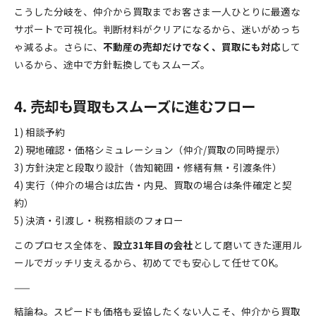
こうした分岐を、仲介から買取までお客さま一人ひとりに最適な
サポートで可視化。判断材料がクリアになるから、迷いがめっち
ゃ減るよ。さらに、
不動産の売却だけでなく、買取にも対応
して
いるから、途中で方針転換してもスムーズ。
4. 売却も買取もスムーズに進むフロー
1) 相談予約
2) 現地確認・価格シミュレーション（仲介/買取の同時提示）
3) 方針決定と段取り設計（告知範囲・修繕有無・引渡条件）
4) 実行（仲介の場合は広告・内見、買取の場合は条件確定と契
約）
5) 決済・引渡し・税務相談のフォロー
このプロセス全体を、
設立31年目の会社
として磨いてきた運用ル
ールでガッチリ支えるから、初めてでも安心して任せてOK。
——
結論ね。スピードも価格も妥協したくない人こそ、仲介から買取