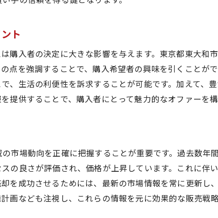
地域社会との連携による空き家対策
空き家の魅力を引き出す活用法
イント
法律や規制を踏まえた売却方法
スは購入者の決定に大きな影響を与えます。東京都東大和
空き家問題解決に向けた成功事例
この点を強調することで、購入希望者の興味を引くことが
最大限の利益を得るための東京都東大和市における販売戦
とで、生活の利便性を訴求することが可能です。加えて、
販売戦略を立てるための基本ステップ
報を提供することで、購入者にとって魅力的なオファーを構
プロモーションと広告の効果的な使い方
市場の需要に応じた柔軟な対応策
資産価値を最大限に引き出す秘訣
域の市場動向を正確に把握することが重要です。過去数年
目標達成に向けたロードマップの作成
セスの良さが評価され、価格が上昇しています。これに伴
売却を加速させるためのタイミング戦略
売却を成功させるためには、最新の市場情報を常に更新し
発計画なども注視し、これらの情報を元に効果的な販売戦
不動産業界のプロが語る東京都東大和市での売却成功事例
成功事例から学ぶ効果的なアプローチ