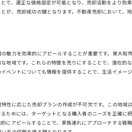
ことで、適正な価格設定が可能となり、売却活動をより効
価格交渉を有利に進めるコツ
ことが、売却成功の鍵となります。不動産売却において、
競争力のある価格帯を見極める
業者の実績と評判を調査する方法
東京都東大和市での不動産売却に役立つデジタルツール活
オンラインプラットフォームの選び方
境の魅力を効果的にアピールすることが重要です。東大和
SNSを活用したプロモーション戦略
的な地域です。これらの特徴を売りにすることで、潜在的
バーチャルツアーで魅力を伝える
のイベントについても情報を提供することで、生活イメー
デジタルマーケティングの最新トレンド
データ解析による売却活動の改善
顧客とのコミュニケーションを円滑にするツール
域特性に応じた売却プランの作成が不可欠です。この地域
空き家問題を解決する不動産売却の新しいアプローチ
せるためには、ターゲットとなる購入者のニーズを正確に
空き家の再利用プランを提案する
極的にアピールすることで、家族連れにアプローチする戦
リノベーションによる資産価値の向上
買い手の信頼を得る鍵となります。