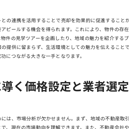
プロの売却実績に基づくアドバイス
課題を克服した具体的なケーススタディ
トとの連携を活用することで売却を効果的に促進すること
接アピールする機会を得られます。これにより、物件の存
成功の鍵となった要因の分析
は物件の見学ツアーを企画したり、地域の魅力を紹介するブ
事例に見る市場のトレンドと変化
報の提供に留まらず、生活環境としての魅力を伝えること
成功事例が示す今後の展望
成功につながる大きな一手となります。
地域市場を熟知した不動産売却で得る信頼と安心
地元に根ざした信頼獲得の方法
透明性のある取引を確立するステップ
に導く価格設定と業者選
顧客満足度を高めるコミュニケーション
市場熟知がもたらす安心感の提供
地域密着型のサービスによる安心感
めには、市場分析が欠かせません。まず、地域の不動産取
成功した顧客の声を活かす方法
とで、現在の市場動向を理解できます。また、不動産会社