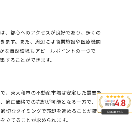
市は、都心へのアクセスが良好であり、多くの
できます。また、周辺には商業施設や医療機関
略
豊かな自然環境もアピールポイントの一つで
築することができます。
間で、東大和市の不動産市場は安定した需要を
い、適正価格での売却が可能となる一方で、需
、適切なタイミングで売却を進めることが鍵と
略を立てることが求められます。