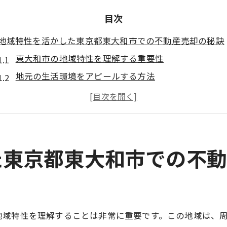
目次
地域特性を活かした東京都東大和市での不動産売却の秘訣
東大和市の地域特性を理解する重要性
地元の生活環境をアピールする方法
地域特性に応じた売却プランの作成
近隣施設や交通アクセスが影響するポイント
東大和市エリアの市場動向の把握
地域イベントとの連携で売却を促進
た東京都東大和市での不
不動産売却を成功に導く価格設定と業者選定のポイント
適正価格設定のための市場分析法
信頼できる不動産業者を選ぶ基準
地域特性を理解することは非常に重要です。この地域は、
業者とのコミュニケーションの重要性