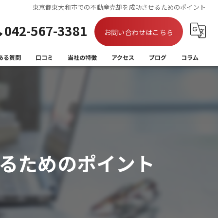
東京都東大和市での不動産売却を成功させるためのポイント
042-567-3381
お問い合わせはこちら
ある質問
口コミ
当社の特徴
アクセス
ブログ
コラム
買取
相続
離婚
るためのポイント
住み替え
空き家