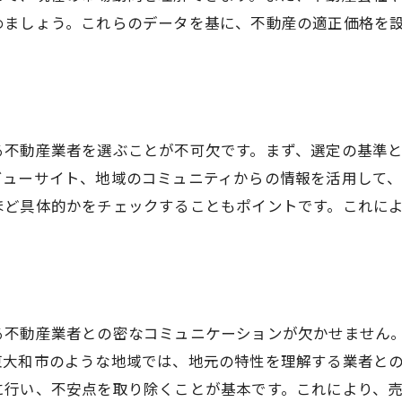
不動産売却時に押さえておきたい東京都東大和市の市場動
めましょう。これらのデータを基に、不動産の適正価格を
最新の市場動向を理解するための情報源
人口動態が不動産市場に与える影響
経済情勢を考慮した売却戦略の策定
季節変動による市場の動きの分析
る不動産業者を選ぶことが不可欠です。まず、選定の基準
市場動向に基づいた価格調整のタイミング
ビューサイト、地域のコミュニティからの情報を活用して
長期的な市場予測と戦略立案
ほど具体的かをチェックすることもポイントです。これに
る不動産業者との密なコミュニケーションが欠かせません
東大和市のような地域では、地元の特性を理解する業者と
に行い、不安点を取り除くことが基本です。これにより、