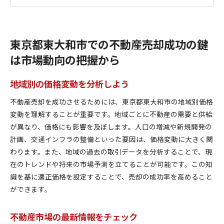
競合物件の動向をリサーチ
地域特性を活かした売却戦略
過去の取引データから学ぶ
東京都東大和市での不動産売却成功の鍵
不動産売却の適正価格設定が買主を引き寄せる
は市場動向の把握から
市場価値に基づく価格設定の重要性
過去の売却事例を参考にする
地域別の価格変動を分析しよう
プロの評価で適正価格を見極める
不動産売却を成功させるためには、東京都東大和市の地域別価格
価格交渉のポイントと注意点
変動を理解することが重要です。地域ごとに不動産の需要と供給
価格設定で失敗しないためのコツ
が異なり、価格にも影響を及ぼします。人口の増減や新規開発の
適正価格で早期売却を実現
計画、交通インフラの整備といった要因は、価格変動に大きく関
信頼できる不動産業者選びが売却成功への第一歩
わります。また、地域の過去の取引データを分析することで、現
不動産業者の選定基準とチェックポイント
在のトレンドや将来の市場予測を立てることが可能です。この知
識を基に適正価格を設定することで、売却の成功率を高めること
口コミ評価を活用した業者選び
ができます。
地元密着型の業者を選ぶメリット
契約前に確認すべきポイント
不動産市場の最新情報をチェック
信頼関係を築くためのコミュニケーション