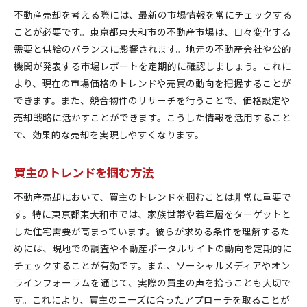
不動産売却を考える際には、最新の市場情報を常にチェックする
自分に合った業者の見つけ方
ことが必要です。東京都東大和市の不動産市場は、日々変化する
効果的な広告戦略で不動産売却を加速させる方法
需要と供給のバランスに影響されます。地元の不動産会社や公的
ターゲット層に合わせた広告媒体の選択
機関が発表する市場レポートを定期的に確認しましょう。これに
オンライン広告の活用方法
より、現在の市場価格のトレンドや売買の動向を把握することが
プロの写真で物件の魅力を伝える
できます。また、競合物件のリサーチを行うことで、価格設定や
現地見学会の効果的な開催方法
売却戦略に活かすことができます。こうした情報を活用すること
で、効果的な売却を実現しやすくなります。
SNSを活用した集客術
口コミによる信頼構築と集客
買主のトレンドを掴む方法
デジタルツール活用で不動産売却をスムーズに進める
VR内覧で遠方の買主を引き寄せる
不動産売却において、買主のトレンドを掴むことは非常に重要で
す。特に東京都東大和市では、家族世帯や若年層をターゲットと
オンライン契約システムの導入メリット
した住宅需要が高まっています。彼らが求める条件を理解するた
AIを活用した市場分析
めには、現地での調査や不動産ポータルサイトの動向を定期的に
デジタルツールで効率的な売買管理
チェックすることが有効です。また、ソーシャルメディアやオン
スマートフォンを利用した売却活動
ラインフォーラムを通じて、実際の買主の声を拾うことも大切で
技術を駆使した顧客対応
す。これにより、買主のニーズに合ったアプローチを取ることが