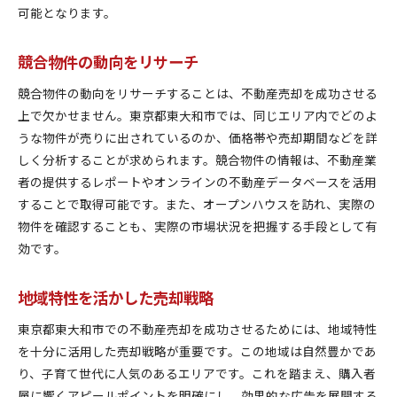
空き家再利用プランで不動産価値を最大化する
可能となります。
リノベーションで新たな価値を創出
競合物件の動向をリサーチ
賃貸活用で収益を生む方法
民泊運営による新たな収入源
競合物件の動向をリサーチすることは、不動産売却を成功させる
地域コミュニティとの協力で活性化
上で欠かせません。東京都東大和市では、同じエリア内でどのよ
うな物件が売りに出されているのか、価格帯や売却期間などを詳
再利用で環境負荷を軽減する
しく分析することが求められます。競合物件の情報は、不動産業
補助金を活用した空き家再生
者の提供するレポートやオンラインの不動産データベースを活用
市場調査徹底で無駄のない不動産売却を実現する
することで取得可能です。また、オープンハウスを訪れ、実際の
競合分析で差別化ポイントを見つける
物件を確認することも、実際の市場状況を把握する手段として有
売却タイミングを見極める市場調査
効です。
地域の特性を活かしたマーケティング
データに基づく戦略的売却計画
地域特性を活かした売却戦略
潜在需要を掘り起こす方法
東京都東大和市での不動産売却を成功させるためには、地域特性
市場変化に迅速に対応するための準備
を十分に活用した売却戦略が重要です。この地域は自然豊かであ
信頼関係が築く不動産業者との協力が成功のカギ
り、子育て世代に人気のあるエリアです。これを踏まえ、購入者
業者と円滑なコミュニケーションを図る
層に響くアピールポイントを明確にし、効果的な広告を展開する