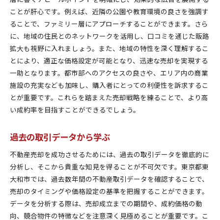
ことが肝心です。例えば、近隣の公園や教育環境の良さを強調す
信頼構築のためのステップ
ることで、ファミリー層にアプローチすることができます。さら
契約の透明性を保つ方法
に、地域の住民とのネットワークを活用し、口コミを通じた販路
売却プロセスを共有して進める
拡大も視野に入れましょう。また、地域の特性を深く理解するこ
顧客ニーズに応える柔軟な対応
とにより、適正な価格設定が可能となり、迅速な売却を実現する
フィードバックを活用した改善策
一助となります。都市部へのアクセスの良さや、エリア内の商業
施設の充実なども加味し、購入者にとっての利便性を訴求するこ
とが重要です。これらを踏まえた売却戦略を練ることで、より高
い成約率を目指すことができるでしょう。
過去の取引データから学ぶ
不動産売却を成功させるためには、過去の取引データを徹底的に
分析し、そこから貴重な知見を得ることが不可欠です。東京都東
大和市では、過去数年間の不動産取引データを確認することで、
売却のタイミングや価格設定の基準を把握することができます。
データを分析する際は、売却成立までの期間や、成約価格の動
向、競合物件の特徴などを注意深く見極めることが重要です。こ