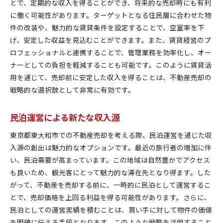
とで、定期的な収入を得ることができ、将来的な売却時にも有利
に働く可能性があります。ターゲットとなる住民層に合わせた物
件の改装や、魅力的な賃貸条件を設定することで、空室率を下
げ、安定した収益を見込むことができます。また、賃貸経営のプ
ロフェッショナルと連携することで、管理業務を効率化し、オー
ナーとしての負担を軽減することも可能です。このように賃貸活
用を通じて、売却前に安定した収入を得ることは、不動産売却の
戦略的な選択肢として非常に有効です。
民泊運営による新たな収入源
東京都東大和市での不動産売却を考える際、民泊運営を通じた収
入源の創出は魅力的なオプションです。最近の旅行者の増加に伴
い、民泊需要が高まっています。この地域は自然豊かでアクセス
も良いため、観光客にとって魅力的な滞在先となり得ます。した
がって、不動産を売却する前に、一時的に民泊として運営するこ
とで、売却価格を上回る利益を得る可能性があります。さらに、
民泊としての運営実績を積むことは、買い手に対して物件の価値
を明確に伝える手段となります。このような戦略を活用すること