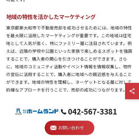
地域の特性を活かしたマーケティング
東京都東大和市で不動産売却を成功させるためには、地域の特性
を最大限に活用したマーケティングが重要です。この地域は住宅
地として人気が高く、特にファミリー層に注目されています。例
えば、近隣の学校や公園といった家族で楽しめるスポットを強調
することで、購入者の関心を引きつけることができます。さら
に、地域のコミュニティ活動やイベント情報を情報収集し、物件
の宣伝に活用することで、購入者に地域への親近感を与えること
ができます。地域の特性を理解し、ターゲットとなる層に対して
的確なアプローチを行うことで、売却の成功につながります。
データに基づく戦略的売却計画
042-567-3381
不動産売却を成功に導くためには、データに基づいた戦略的な売
却計画が不可欠です。まず、地域の不動産市場の動向を分析し、
お問い合わせ
適切な価格を設定することが重要です。これにより、購入者にと