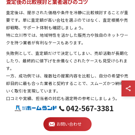
査定後の比較検討と業者選びのコツ
査定後は、提示された価格や条件を冷静に比較検討することが重
要です。単に査定額が高い会社を選ぶのではなく、査定根拠や売
却戦略、サポート体制も確認しましょう。
特に立川市では、地域特性を活かした販売力や独自のネットワー
クを持つ業者が有利なケースもあります。
失敗例として、査定額だけで決定してしまい、売却活動が長期化
したり、最終的に値下げを余儀なくされたケースも見受けられま
す。
一方、成功例では、複数社の提案内容を比較し、自分の希望や売
却目的に最も合った業者と契約することで、スムーズかつ納得の
いく取引を実現しています。
口コミや実績、担当者の対応も選定時の参考にしましょう。
042-567-3381
売却活動中に意識したい重要なチェック項目
お問い合わせ
売却活動を進める中で意識したいチェックポイントは、物件の魅
力を最大限に伝える準備と、内覧対応の工夫です。清掃や整理整