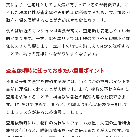
実により、住宅地としても人気が高まっているのが特徴です。こ
立川市の売却市場で後悔しないポイントとは
うした地域特性が査定額や売却時期に影響するため、立川市の不
不動産売却で失敗しない市場動向の把握
動産市場を理解することが売却成功の鍵となります。
査定額と実際の売却価格の違いを理解する
例えば駅近のマンションは需要が高く、査定額も安定しやすい傾
立川市不動産売却のタイミング判断法
向があります。一方、郊外エリアでは土地の広さや周辺環境が評
慎重な査定依頼がもたらす安心取引
価に大きく影響します。立川市の特性を踏まえて査定を依頼する
売却前に考慮すべき税務や法的注意点
ことで、納得の売却につながりやすくなります。
効率的な不動産査定依頼で納得の価格を目指す
不動産売却で効率よく査定依頼する方法
査定依頼時に知っておきたい重要ポイント
納得できる査定額を引き出す伝え方の工夫
不動産売却の査定を依頼する際には、いくつかの重要ポイントを
複数社査定依頼の活用で理想の売却価格へ
事前に理解しておくことが大切です。まず、複数の不動産会社に
査定依頼時に役立つ準備と資料のまとめ方
査定を依頼することで、相場観や各社の提案内容を比較できま
価格交渉を有利に進める査定活用術
す。1社だけで決めてしまうと、相場よりも低い価格で売却して
失敗しない不動産売却のための実践的な手順
しまうリスクがあるため注意しましょう。
不動産売却成功へ導く手順と段取りの解説
査定依頼時には、物件の現状やリフォーム履歴、周辺の生活利便
査定依頼から売却成立までの流れを整理
施設の有無など、詳細な情報を正確に伝えることが大切です。情