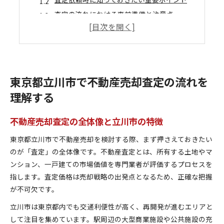
査定の流れにおける事前準備と注意点
立川市ならではの不動産市場動向を読み解く
査定結果に納得するためのポイント整理
依頼方法に迷ったら知りたい査定の選び方
不動産売却で選ばれる査定依頼の手順
東京都立川市で不動産売却査定の流れを
複数業者への査定依頼がもたらす利点
理解する
立川市で信頼できる査定依頼の見極め方
依頼前に確認したい不動産売却のポイント
不動産売却査定の全体像と立川市の特徴
査定方法ごとの違いと最適な選択基準
東京都立川市で不動産売却を検討する際、まず押さえておきたい
不動産売却を成功へ導く査定依頼のコツ
のが「査定」の全体像です。不動産査定とは、所有する土地やマ
査定依頼で押さえるべき具体的な注意点
ンション、一戸建ての市場価値を専門業者が評価するプロセスを
不動産売却を有利にする情報の集め方
指します。査定価格は売却戦略の出発点となるため、正確な把握
立川市の不動産売却に強い業者の特徴
が不可欠です。
複数社査定を活用した価格交渉の進め方
立川市は東京都内でも交通利便性が高く、再開発が進むエリアと
査定依頼時の質問と確認事項の整理
して注目を集めています。駅周辺の大型商業施設や公共施設の充