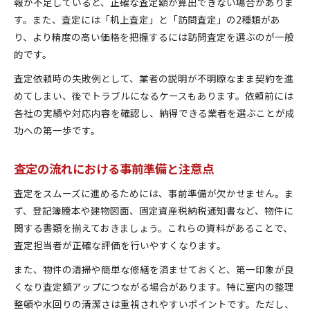
立川市で安心して不動産売却を進める方法
報が不足していると、正確な査定額が算出できない場合がありま
す。また、査定には「机上査定」と「訪問査定」の2種類があ
査定後の比較検討と業者選びのコツ
り、より精度の高い価格を把握するには訪問査定を選ぶのが一般
売却活動中に意識したい重要なチェック項目
的です。
査定依頼時の失敗例として、業者の説明が不明瞭なまま契約を進
めてしまい、後でトラブルになるケースもあります。依頼前には
各社の実績や対応内容を確認し、納得できる業者を選ぶことが成
功への第一歩です。
査定の流れにおける事前準備と注意点
査定をスムーズに進めるためには、事前準備が欠かせません。ま
ず、登記簿謄本や建物図面、固定資産税納税通知書など、物件に
関する書類を揃えておきましょう。これらの資料があることで、
査定担当者が正確な評価を行いやすくなります。
また、物件の清掃や簡単な修繕を済ませておくと、第一印象が良
くなり査定額アップにつながる場合があります。特に室内の整理
整頓や水回りの清潔さは重視されやすいポイントです。ただし、