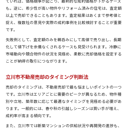
ていれば、価格競争が起こり、最終的な成約価格が下がるケース
も。逆に、希少性が高い物件やリフォーム済みの住宅は、査定額
以上で売却できることもあります。査定結果はあくまで参考値と
捉え、複数社の意見や実際の成約事例を比較検討することが重要
です。
失敗例として、査定額のみを鵜呑みにして高値で売り出し、長期
化して値下げを余儀なくされるケースも見受けられます。冷静に
市場動向や競合物件の状況を見極め、柔軟に売却価格を設定する
ことが納得の取引につながります。
立川市不動産売却のタイミング判断法
売却のタイミングは、不動産売却で最も悩ましいポイントの一つ
です。立川市はエリアごとに需要のピークが異なるため、物件種
別や立地、築年数に応じて最適なタイミングを見極める必要があ
ります。一般的には、春や秋の引越しシーズンは買い手が増え、
成約率が高まる傾向です。
また、立川市では新築マンションの供給状況や再開発の進捗も、