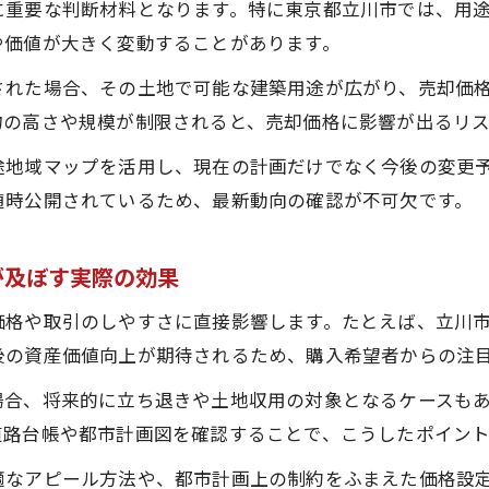
に重要な判断材料となります。特に東京都立川市では、用
用途地域ごとの不動産活用と売却の最適な方法
や価値が大きく変動することがあります。
立川市内の用途地域による売却価格の動向を探る
された場合、その土地で可能な建築用途が広がり、売却価
立川市都市計画図から見える売却のヒント
物の高さや規模が制限されると、売却価格に影響が出るリ
立川市都市計画図の読み解き方と不動産売却への応用
途地域マップを活用し、現在の計画だけでなく今後の変更
都市計画図で見極める立川市不動産売却の有利な条件
随時公開されているため、最新動向の確認が不可欠です。
東京都都市計画図を使った売却戦略の立て方を紹介
立川市都市計画図で売却時に確認すべきポイント
が及ぼす実際の効果
不動産売却に役立つ立川市用途地域マップの活用術
高度地区や日影規制を踏まえた不動産活用法
価格や取引のしやすさに直接影響します。たとえば、立川
後の資産価値向上が期待されるため、購入希望者からの注
立川市高度地区と日影規制が不動産売却に与える影響
高度地区や日影規制に対応した不動産売却戦略のコツ
場合、将来的に立ち退きや土地収用の対象となるケースも
道路台帳や都市計画図を確認することで、こうしたポイン
立川市日影規制の内容を理解した売却方法の考え方
高度地区規制を踏まえた資産価値向上術を解説
適なアピール方法や、都市計画上の制約をふまえた価格設