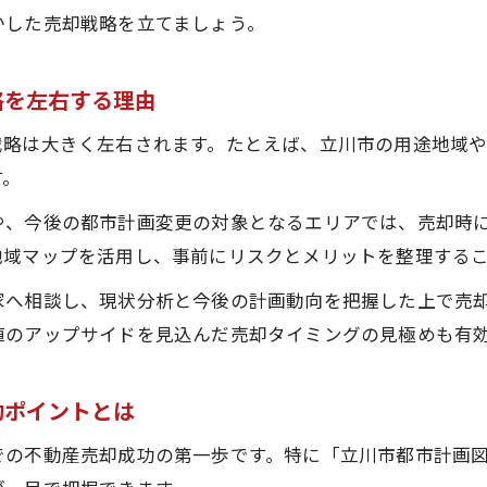
日影規制を考慮した立川市不動産売却のポイント
かした売却戦略を立てましょう。
最新の立川市都市計画マスタープラン活用術
略を左右する理由
立川市都市計画マスタープランが不動産売却に役立つ
最新マスタープランを活用した不動産売却の戦略構築
戦略は大きく左右されます。たとえば、立川市の用途地域
都市計画マスタープラン改定が売却判断に与える影響
す。
立川市都市計画マスタープランの要点と活用事例
や、今後の都市計画変更の対象となるエリアでは、売却時
不動産売却を成功させるためのマスタープラン確認方
地域マップを活用し、事前にリスクとメリットを整理する
土地利用規制を理解し有利な売却を実現する
家へ相談し、現状分析と今後の計画動向を把握した上で売
立川市土地利用規制を踏まえた不動産売却の進め方
値のアップサイドを見込んだ売却タイミングの見極めも有
土地利用規制を理解し売却価格の最大化を目指す手法
不動産売却時の規制内容チェックリストを紹介
功ポイントとは
立川市道路台帳や規制情報の確認が売却成功の鍵
での不動産売却成功の第一歩です。特に「立川市都市計画
土地利用規制下で失敗しない不動産売却のコツ