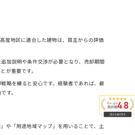
理由
法
や高度地区に適合した建物は、買主からの評価
に追加説明や条件交渉が必要となり、売却期間
法
ことが重要です。
却戦略を練ると安心です。経験者であれば、最
効です。
図」や「用途地域マップ」を用いることで、土