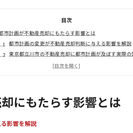
目次
都市計画が不動産売却にもたらす影響とは
都市計画の変更が不動産売却判断に与える影響を解説
東京都立川市の不動産売却に都市計画が及ぼす実際の
立川市の都市計画対応が不動産売却戦略を左右する理
都市計画図を見極めた不動産売却の成功ポイントとは
立川市都市計画の最新動向が売却判断に与えるメリッ
用途地域の違いが売却戦略に及ぼす力
売却にもたらす影響とは
用途地域ごとの不動産売却戦略の選び方と注意点
立川市用途地域マップを活用した売却戦略の立て方
える影響を解説
用途地域の変更が不動産売却に及ぼす効果を解説