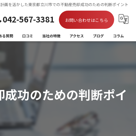
市計画を活かした東京都立川市での不動産売却成功のための判断ポイント
042-567-3381
お問い合わせはこちら
ある質問
口コミ
当社の特徴
アクセス
ブログ
コラム
買取
相続
離婚
却成功のための判断ポイ
住み替え
空き家