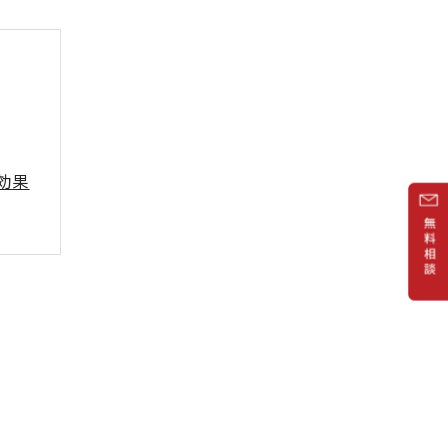
効果
由
ト